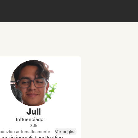
Juli
Influenciador
8.1k
raduzido automaticamente
Ver original
 music journalist and leading 