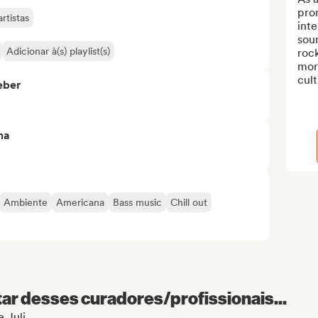
pro
rtistas
inte
soun
Adicionar à(s) playlist(s)
rock
more
cult
eber
ma
Ambiente
Americana
Bass music
Chill out
r desses curadores/profissionais...
e Juli