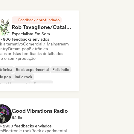
Feedback aprofundado
Rob Tavaglione/Catalyst Recording
Especialista Em Som
> 800 feedbacks enviados
k alternativo
Comercial / Mainstream
ntry
Dream pop
Eletrônica
 aos artistas feedbacks detalhados
re o som/produção
trônica
Rock experimental
Folk indie
ie pop
Indie rock
al / Heavy metal
Post punk
k & Roll / Rock Clássico
Good Vibrations Radio
Rádio
> 2900 feedbacks enviados
es
Electronic rock
Rock experimental