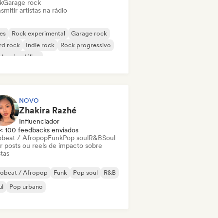
k
Garage rock
smitir artistas na rádio
es
Rock experimental
Garage rock
rd rock
Indie rock
Rock progressivo
k psicodélico
k & Roll / Rock Clássico
NOVO
Zhakira Razhé
Influenciador
< 100 feedbacks enviados
obeat / Afropop
Funk
Pop soul
R&B
Soul
ar posts ou reels de impacto sobre
stas
robeat / Afropop
Funk
Pop soul
R&B
ul
Pop urbano