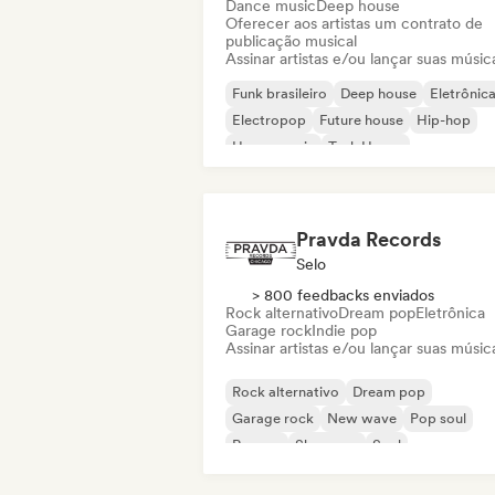
Dance music
Deep house
Oferecer aos artistas um contrato de
publicação musical
Assinar artistas e/ou lançar suas músic
Funk brasileiro
Deep house
Eletrônic
Electropop
Future house
Hip-hop
House music
Tech House
Pravda Records
Selo
> 800 feedbacks enviados
Rock alternativo
Dream pop
Eletrônica
Garage rock
Indie pop
Assinar artistas e/ou lançar suas músic
Rock alternativo
Dream pop
Garage rock
New wave
Pop soul
Reggae
Shoegaze
Soul