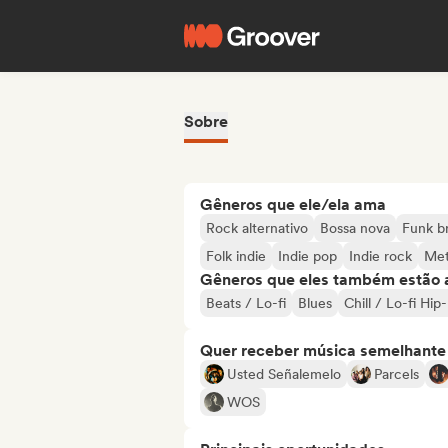
Sobre
Gêneros que ele/ela ama
Rock alternativo
Bossa nova
Funk br
Folk indie
Indie pop
Indie rock
Met
Gêneros que eles também estão 
Beats / Lo-fi
Blues
Chill / Lo-fi Hi
Quer receber música semelhante a
Usted Señalemelo
Parcels
WOS