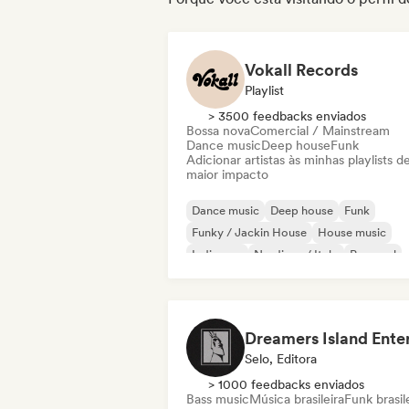
Vokall Records
Playlist
> 3500 feedbacks enviados
Bossa nova
Comercial / Mainstream
Dance music
Deep house
Funk
Adicionar artistas às minhas playlists d
maior impacto
Dance music
Deep house
Funk
Funky / Jackin House
House music
Indie pop
Nu-disco / Italo
Pop soul
Selo, Editora
> 1000 feedbacks enviados
Bass music
Música brasileira
Funk brasil