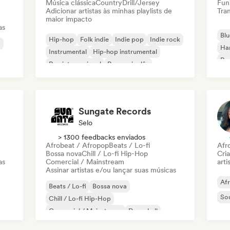
Música clássica
Country
Drill/Jersey
Fun
Adicionar artistas às minhas playlists de
Tran
maior impacto
as
Blu
Hip-hop
Folk indie
Indie pop
Indie rock
a
Ha
Instrumental
Hip-hop instrumental
Roc
Rap internacional
Rap em inglês
Roc
Sungate Records
Selo
> 1300 feedbacks enviados
Afrobeat / Afropop
Beats / Lo-fi
Afr
Bossa nova
Chill / Lo-fi Hip-Hop
Cri
as
Comercial / Mainstream
arti
Assinar artistas e/ou lançar suas músicas
Af
Beats / Lo-fi
Bossa nova
So
Chill / Lo-fi Hip-Hop
Comercial / Mainstream
Dancehall
Dance pop
Hip-hop
Pop soul