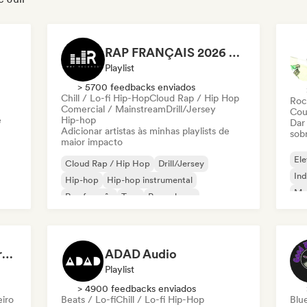
RAP FRANÇAIS 2026 🔥🇫🇷 (Way Records)
Playlist
> 5700 feedbacks enviados
Chill / Lo-fi Hip-Hop
Cloud Rap / Hip Hop
Roc
Comercial / Mainstream
Drill/Jersey
Cou
e
Hip-hop
Dar
Adicionar artistas às minhas playlists de
sob
maior impacto
Ele
Cloud Rap / Hip Hop
Drill/Jersey
Ind
Hip-hop
Hip-hop instrumental
Met
Rap francês
Trap
Pop urbano
Roc
Chill / Lo-fi Hip-Hop
Dreamers Island Entertainment
ADAD Audio
Playlist
> 4900 feedbacks enviados
eiro
Beats / Lo-fi
Chill / Lo-fi Hip-Hop
Blu