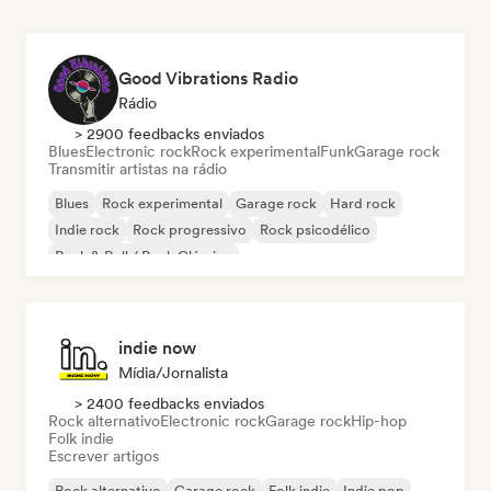
Good Vibrations Radio
Rádio
> 2900 feedbacks enviados
Blues
Electronic rock
Rock experimental
Funk
Garage rock
Transmitir artistas na rádio
Blues
Rock experimental
Garage rock
Hard rock
Indie rock
Rock progressivo
Rock psicodélico
Rock & Roll / Rock Clássico
indie now
Mídia/Jornalista
> 2400 feedbacks enviados
Rock alternativo
Electronic rock
Garage rock
Hip-hop
Folk indie
Escrever artigos
Rock alternativo
Garage rock
Folk indie
Indie pop