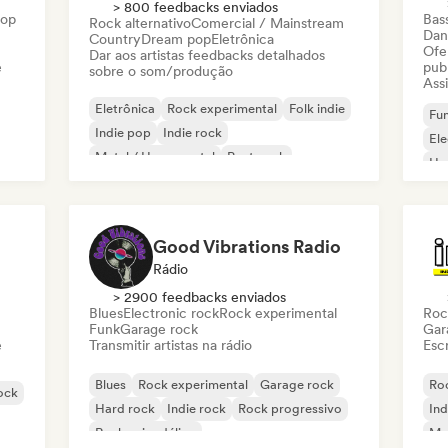
> 800 feedbacks enviados
Hop
Bas
Rock alternativo
Comercial / Mainstream
Dan
Country
Dream pop
Eletrônica
Ofe
Dar aos artistas feedbacks detalhados
e
pub
sobre o som/produção
Assi
Eletrônica
Rock experimental
Folk indie
Fun
Indie pop
Indie rock
El
Metal / Heavy metal
Post punk
Ho
Rock & Roll / Rock Clássico
Good Vibrations Radio
Rádio
> 2900 feedbacks enviados
Blues
Electronic rock
Rock experimental
Roc
Funk
Garage rock
Gar
e
Transmitir artistas na rádio
Escr
Blues
Rock experimental
Garage rock
Roc
rock
Hard rock
Indie rock
Rock progressivo
Ind
Rock psicodélico
Met