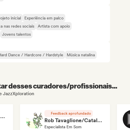
ojeto inicial
Experiência em palco
a nas redes sociais
Artista com apoio
Jovens talentos
Hard Dance / Hardcore / Hardstyle
Música natalina
r desses curadores/profissionais...
de JazzXploration
Feedback aprofundado
RAP FRANÇAIS 2026 🔥🇫🇷 (Way Records)
Rob Tavaglione/Catalyst Recording
Especialista Em Som