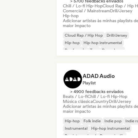
> 5700 feedbacks enviados
Chill / Lo-fi Hip-Hop
Cloud Rap / Hip 
Comercial / Mainstream
Drill/Jersey
Hip-hop
Adicionar artistas às minhas playlists d
maior impacto
Cloud Rap / Hip Hop
Drill/Jersey
Hip-hop
Hip-hop instrumental
Rap francês
Trap
Pop urbano
Chill / Lo-fi Hip-Hop
ADAD Audio
Playlist
> 4900 feedbacks enviados
Beats / Lo-fi
Chill / Lo-fi Hip-Hop
Música clássica
Country
Drill/Jersey
Adicionar artistas às minhas playlists d
maior impacto
Hip-hop
Folk indie
Indie pop
Indie 
Instrumental
Hip-hop instrumental
Rap internacional
Rap em inglês