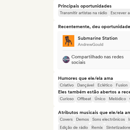
Principais oportunidades
Transmitir artistas na rádio
Escrever a
Recentemente, deu oportunidades
Submarine Station
AndrewGould
Compartilhado nas redes
sociais
Humores que ele/ela ama
Criativo
Dançável
Eclético
Fusion
Eles também estão abertos a rec
Curioso
Offbeat
Único
Melódico
Atributos musicais que ele/ela a
Covers
Demos
Sons electrônicos
Edição de rádio
Remix
Sintetizador