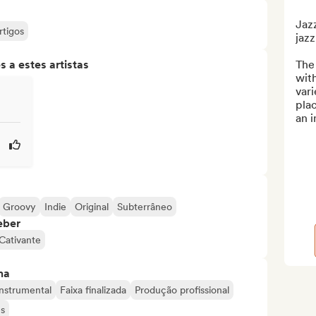
Jazz
rtigos
jazz
 a estes artistas
The 
with
var
plac
an i
Groovy
Indie
Original
Subterrâneo
eber
Cativante
ma
Instrumental
Faixa finalizada
Produção profissional
es