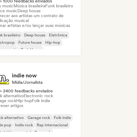
> 1000 feedbacks enviados
s music
Música brasileira
Funk brasileiro
ce music
Deep house
recer aos artistas um contrato de
licação musical
nar artistas e/ou lançar suas músicas
k brasileiro
Deep house
Eletrônica
ectropop
Future house
Hip-hop
use music
Tech House
indie now
Mídia/Jornalista
> 2400 feedbacks enviados
k alternativo
Electronic rock
age rock
Hip-hop
Folk indie
ever artigos
k alternativo
Garage rock
Folk indie
ie pop
Indie rock
Rap internacional
al / Heavy metal
Pop rock