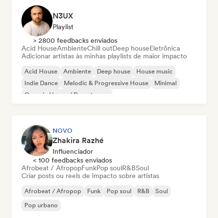
N3UX
Playlist
> 2800 feedbacks enviados
Acid House
Ambiente
Chill out
Deep house
Eletrônica
Adicionar artistas às minhas playlists de maior impacto
Acid House
Ambiente
Deep house
House music
Indie Dance
Melodic & Progressive House
Minimal
Organic House / Downtempo
NOVO
Zhakira Razhé
Influenciador
< 100 feedbacks enviados
Afrobeat / Afropop
Funk
Pop soul
R&B
Soul
Criar posts ou reels de impacto sobre artistas
Afrobeat / Afropop
Funk
Pop soul
R&B
Soul
Pop urbano