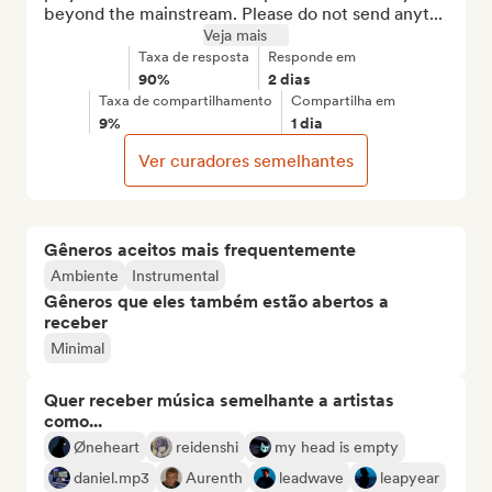
beyond the mainstream. Please do not send anyt...
Veja mais
Taxa de resposta
Responde em
90%
2 dias
Taxa de compartilhamento
Compartilha em
9%
1 dia
Ver curadores semelhantes
Gêneros aceitos mais frequentemente
Ambiente
Instrumental
Gêneros que eles também estão abertos a
receber
Minimal
Quer receber música semelhante a artistas
como...
Øneheart
reidenshi
my head is empty
daniel.mp3
Aurenth
leadwave
leapyear