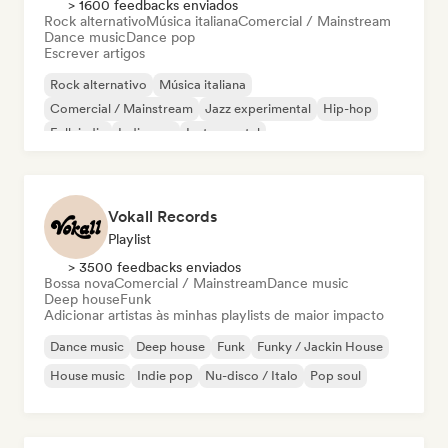
> 1600 feedbacks enviados
Rock alternativo
Música italiana
Comercial / Mainstream
Dance music
Dance pop
Escrever artigos
Rock alternativo
Música italiana
Comercial / Mainstream
Jazz experimental
Hip-hop
Folk indie
Indie pop
Instrumental
Vokall Records
Playlist
> 3500 feedbacks enviados
Bossa nova
Comercial / Mainstream
Dance music
Deep house
Funk
Adicionar artistas às minhas playlists de maior impacto
Dance music
Deep house
Funk
Funky / Jackin House
House music
Indie pop
Nu-disco / Italo
Pop soul