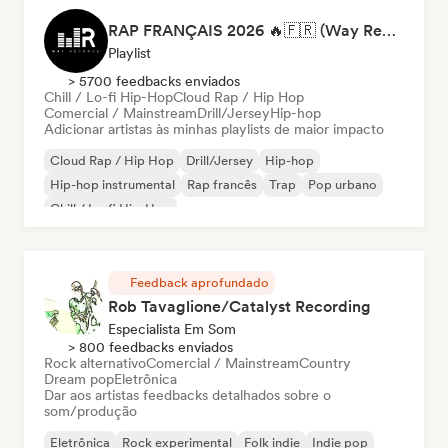
RAP FRANÇAIS 2026 🔥🇫🇷 (Way Records)
Playlist
> 5700 feedbacks enviados
Chill / Lo-fi Hip-Hop
Cloud Rap / Hip Hop
Comercial / Mainstream
Drill/Jersey
Hip-hop
Adicionar artistas às minhas playlists de maior impacto
Cloud Rap / Hip Hop
Drill/Jersey
Hip-hop
Hip-hop instrumental
Rap francês
Trap
Pop urbano
Chill / Lo-fi Hip-Hop
Feedback aprofundado
Rob Tavaglione/Catalyst Recording
Especialista Em Som
> 800 feedbacks enviados
Rock alternativo
Comercial / Mainstream
Country
Dream pop
Eletrônica
Dar aos artistas feedbacks detalhados sobre o
som/produção
Eletrônica
Rock experimental
Folk indie
Indie pop