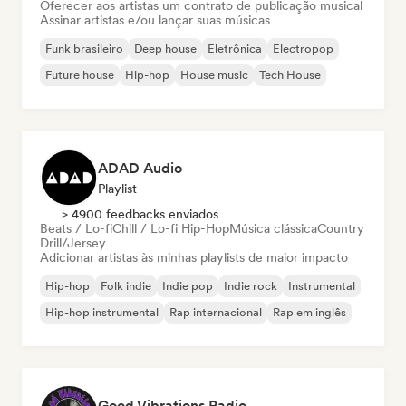
Oferecer aos artistas um contrato de publicação musical
Assinar artistas e/ou lançar suas músicas
Funk brasileiro
Deep house
Eletrônica
Electropop
Future house
Hip-hop
House music
Tech House
ADAD Audio
Playlist
> 4900 feedbacks enviados
Beats / Lo-fi
Chill / Lo-fi Hip-Hop
Música clássica
Country
Drill/Jersey
Adicionar artistas às minhas playlists de maior impacto
Hip-hop
Folk indie
Indie pop
Indie rock
Instrumental
Hip-hop instrumental
Rap internacional
Rap em inglês
Good Vibrations Radio