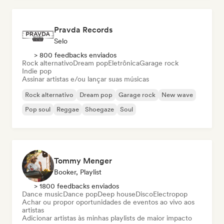
Pravda Records
Selo
> 800 feedbacks enviados
Rock alternativo
Dream pop
Eletrônica
Garage rock
Indie pop
Assinar artistas e/ou lançar suas músicas
Rock alternativo
Dream pop
Garage rock
New wave
Pop soul
Reggae
Shoegaze
Soul
Tommy Menger
Booker, Playlist
> 1800 feedbacks enviados
Dance music
Dance pop
Deep house
Disco
Electropop
Achar ou propor oportunidades de eventos ao vivo aos
artistas
Adicionar artistas às minhas playlists de maior impacto