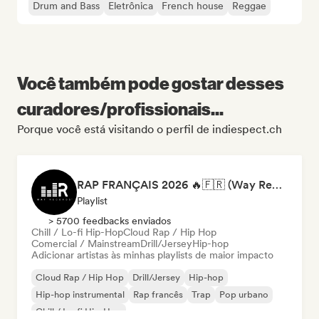
Drum and Bass
Eletrônica
French house
Reggae
Você também pode gostar desses
curadores/profissionais...
Porque você está visitando o perfil de indiespect.ch
RAP FRANÇAIS 2026 🔥🇫🇷 (Way Records)
Playlist
> 5700 feedbacks enviados
Chill / Lo-fi Hip-Hop
Cloud Rap / Hip Hop
Comercial / Mainstream
Drill/Jersey
Hip-hop
Adicionar artistas às minhas playlists de maior impacto
Cloud Rap / Hip Hop
Drill/Jersey
Hip-hop
Hip-hop instrumental
Rap francês
Trap
Pop urbano
Chill / Lo-fi Hip-Hop