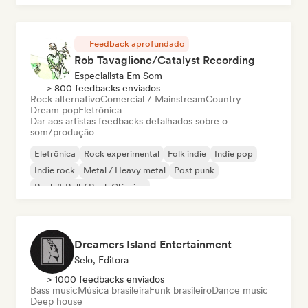
Feedback aprofundado
Rob Tavaglione/Catalyst Recording
Especialista Em Som
> 800 feedbacks enviados
Rock alternativo
Comercial / Mainstream
Country
Dream pop
Eletrônica
Dar aos artistas feedbacks detalhados sobre o
som/produção
Eletrônica
Rock experimental
Folk indie
Indie pop
Indie rock
Metal / Heavy metal
Post punk
Rock & Roll / Rock Clássico
Dreamers Island Entertainment
Selo, Editora
> 1000 feedbacks enviados
Bass music
Música brasileira
Funk brasileiro
Dance music
Deep house