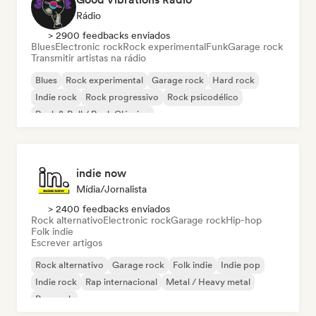
Rádio
> 2900 feedbacks enviados
Blues
Electronic rock
Rock experimental
Funk
Garage rock
Transmitir artistas na rádio
Blues
Rock experimental
Garage rock
Hard rock
Indie rock
Rock progressivo
Rock psicodélico
Rock & Roll / Rock Clássico
indie now
Mídia/Jornalista
> 2400 feedbacks enviados
Rock alternativo
Electronic rock
Garage rock
Hip-hop
Folk indie
Escrever artigos
Rock alternativo
Garage rock
Folk indie
Indie pop
Indie rock
Rap internacional
Metal / Heavy metal
Pop rock