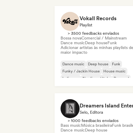
Vokall Records
Playlist
> 3500 feedbacks enviados
Bossa nova
Comercial / Mainstream
Dance music
Deep house
Funk
Adicionar artistas às minhas playlists d
maior impacto
Dance music
Deep house
Funk
Funky / Jackin House
House music
Indie pop
Nu-disco / Italo
Pop soul
Selo, Editora
> 1000 feedbacks enviados
Bass music
Música brasileira
Funk brasil
Dance music
Deep house