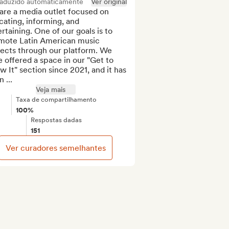
raduzido automaticamente
Ver original
re a media outlet focused on 
ating, informing, and 
rtaining. One of our goals is to 
mote Latin American music 
ects through our platform. We 
 offered a space in our "Get to 
 It" section since 2021, and it has 
 ...
Veja mais
Taxa de compartilhamento
100%
Respostas dadas
151
Ver curadores semelhantes