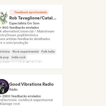
Feedback aprofundado
Rob Tavaglione/Catalyst Recording
Especialista Em Som
> 800 feedbacks enviados
k alternativo
Comercial / Mainstream
ntry
Dream pop
Eletrônica
 aos artistas feedbacks detalhados
re o som/produção
trônica
Rock experimental
Folk indie
ie pop
Indie rock
al / Heavy metal
Post punk
k & Roll / Rock Clássico
Good Vibrations Radio
Rádio
> 2900 feedbacks enviados
es
Electronic rock
Rock experimental
k
Garage rock