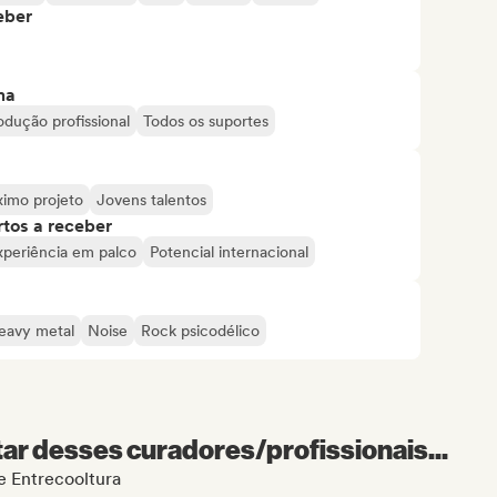
eber
ma
odução profissional
Todos os suportes
ximo projeto
Jovens talentos
tos a receber
xperiência em palco
Potencial internacional
eavy metal
Noise
Rock psicodélico
r desses curadores/profissionais...
de Entrecooltura