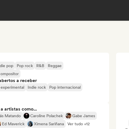
ndie pop
Pop rock
R&B
Reggae
compositor
abertos a receber
 experimental
Indie rock
Pop internacional
 artistas como...
tás Matando
Caroline Polachek
Gabe James
Ed Maverick
Ximena Sariñana
Ver tudo +12