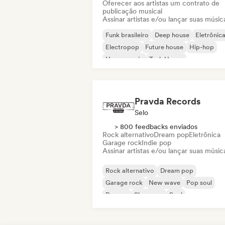
Oferecer aos artistas um contrato de
publicação musical
Assinar artistas e/ou lançar suas músic
Funk brasileiro
Deep house
Eletrônic
Electropop
Future house
Hip-hop
House music
Tech House
Pravda Records
Selo
> 800 feedbacks enviados
Rock alternativo
Dream pop
Eletrônica
Garage rock
Indie pop
Assinar artistas e/ou lançar suas músic
Rock alternativo
Dream pop
Garage rock
New wave
Pop soul
Reggae
Shoegaze
Soul