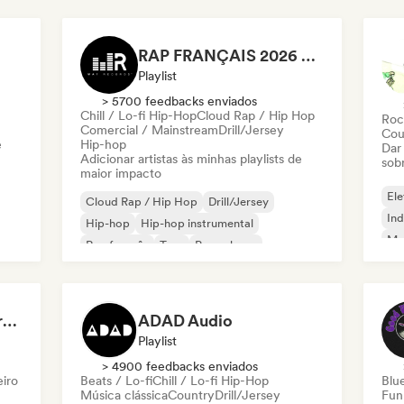
RAP FRANÇAIS 2026 🔥🇫🇷 (Way Records)
Playlist
> 5700 feedbacks enviados
Chill / Lo-fi Hip-Hop
Cloud Rap / Hip Hop
Roc
Comercial / Mainstream
Drill/Jersey
Cou
e
Hip-hop
Dar
Adicionar artistas às minhas playlists de
sob
maior impacto
Ele
Cloud Rap / Hip Hop
Drill/Jersey
Ind
Hip-hop
Hip-hop instrumental
Met
Rap francês
Trap
Pop urbano
Roc
Chill / Lo-fi Hip-Hop
Dreamers Island Entertainment
ADAD Audio
Playlist
> 4900 feedbacks enviados
eiro
Beats / Lo-fi
Chill / Lo-fi Hip-Hop
Blu
Música clássica
Country
Drill/Jersey
Fun