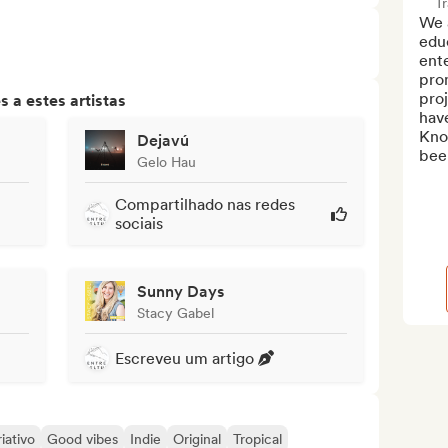
T
We a
educ
ente
pro
proj
 a estes artistas
have
Know
Dejavú
been
Gelo Hau
Compartilhado nas redes
sociais
Sunny Days
Stacy Gabel
Escreveu um artigo
iativo
Good vibes
Indie
Original
Tropical