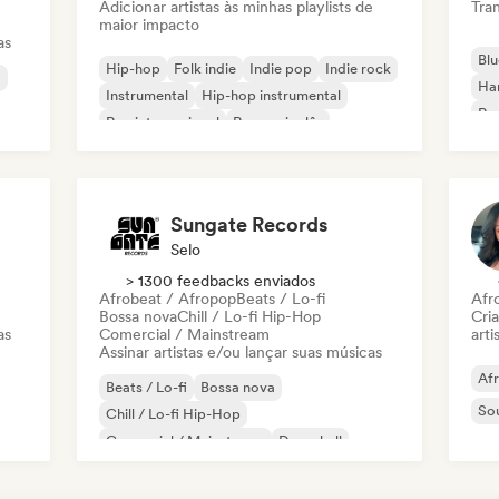
Adicionar artistas às minhas playlists de
Tran
maior impacto
as
Blu
Hip-hop
Folk indie
Indie pop
Indie rock
a
Ha
Instrumental
Hip-hop instrumental
Roc
Rap internacional
Rap em inglês
Roc
Sungate Records
Selo
> 1300 feedbacks enviados
Afrobeat / Afropop
Beats / Lo-fi
Afr
Bossa nova
Chill / Lo-fi Hip-Hop
Cri
as
Comercial / Mainstream
arti
Assinar artistas e/ou lançar suas músicas
Af
Beats / Lo-fi
Bossa nova
So
Chill / Lo-fi Hip-Hop
Comercial / Mainstream
Dancehall
Dance pop
Hip-hop
Pop soul