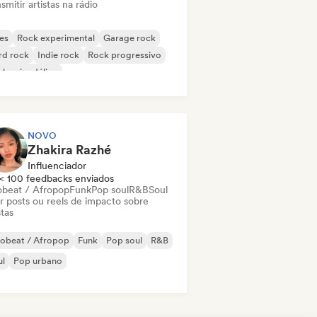
smitir artistas na rádio
es
Rock experimental
Garage rock
rd rock
Indie rock
Rock progressivo
k psicodélico
k & Roll / Rock Clássico
NOVO
Zhakira Razhé
Influenciador
< 100 feedbacks enviados
obeat / Afropop
Funk
Pop soul
R&B
Soul
ar posts ou reels de impacto sobre
stas
robeat / Afropop
Funk
Pop soul
R&B
ul
Pop urbano