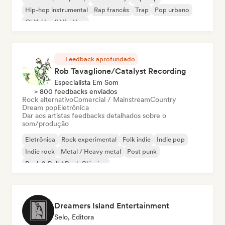
Hip-hop instrumental
Rap francês
Trap
Pop urbano
Chill / Lo-fi Hip-Hop
Feedback aprofundado
Rob Tavaglione/Catalyst Recording
Especialista Em Som
> 800 feedbacks enviados
Rock alternativo
Comercial / Mainstream
Country
Dream pop
Eletrônica
Dar aos artistas feedbacks detalhados sobre o
som/produção
Eletrônica
Rock experimental
Folk indie
Indie pop
Indie rock
Metal / Heavy metal
Post punk
Rock & Roll / Rock Clássico
Dreamers Island Entertainment
Selo, Editora