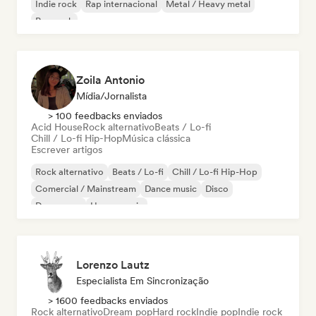
Indie rock
Rap internacional
Metal / Heavy metal
Pop rock
Zoila Antonio
Mídia/Jornalista
> 100 feedbacks enviados
Acid House
Rock alternativo
Beats / Lo-fi
Chill / Lo-fi Hip-Hop
Música clássica
Escrever artigos
Rock alternativo
Beats / Lo-fi
Chill / Lo-fi Hip-Hop
Comercial / Mainstream
Dance music
Disco
Dream pop
House music
Lorenzo Lautz
Especialista Em Sincronização
> 1600 feedbacks enviados
Rock alternativo
Dream pop
Hard rock
Indie pop
Indie rock