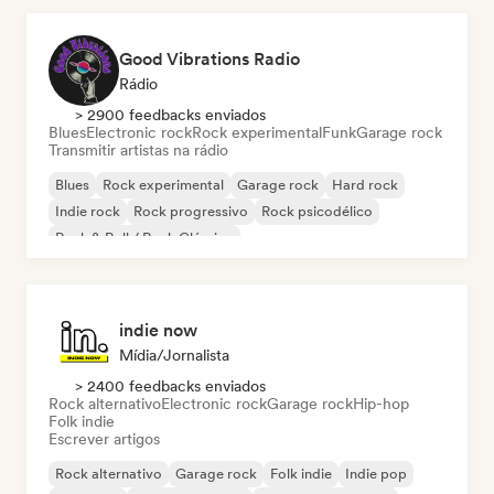
Good Vibrations Radio
Rádio
> 2900 feedbacks enviados
Blues
Electronic rock
Rock experimental
Funk
Garage rock
Transmitir artistas na rádio
Blues
Rock experimental
Garage rock
Hard rock
Indie rock
Rock progressivo
Rock psicodélico
Rock & Roll / Rock Clássico
indie now
Mídia/Jornalista
> 2400 feedbacks enviados
Rock alternativo
Electronic rock
Garage rock
Hip-hop
Folk indie
Escrever artigos
Rock alternativo
Garage rock
Folk indie
Indie pop