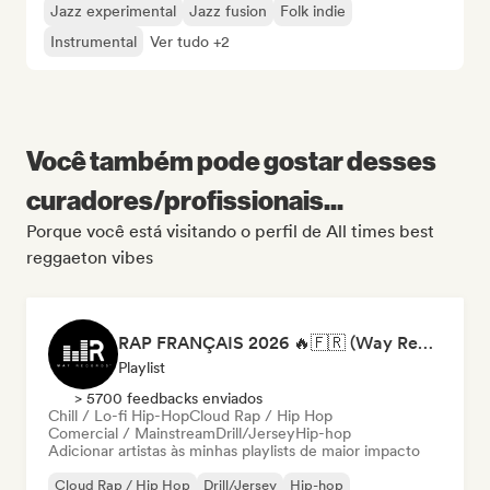
Jazz experimental
Jazz fusion
Folk indie
Instrumental
Ver tudo +2
Você também pode gostar desses
curadores/profissionais...
Porque você está visitando o perfil de All times best
reggaeton vibes
RAP FRANÇAIS 2026 🔥🇫🇷 (Way Records)
Playlist
> 5700 feedbacks enviados
Chill / Lo-fi Hip-Hop
Cloud Rap / Hip Hop
Comercial / Mainstream
Drill/Jersey
Hip-hop
Adicionar artistas às minhas playlists de maior impacto
Cloud Rap / Hip Hop
Drill/Jersey
Hip-hop