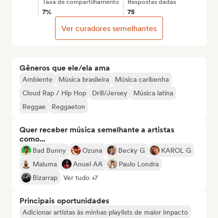
Taxa de compartilhamento
Respostas dadas
7%
75
Ver curadores semelhantes
Gêneros que ele/ela ama
Ambiente
Música brasileira
Música caribenha
Cloud Rap / Hip Hop
Drill/Jersey
Música latina
Reggae
Reggaeton
Quer receber música semelhante a artistas
como...
Bad Bunny
Ozuna
Becky G
KAROL G
Maluma
Anuel AA
Paulo Londra
Bizarrap
Ver tudo +7
Principais oportunidades
Adicionar artistas às minhas playlists de maior impacto