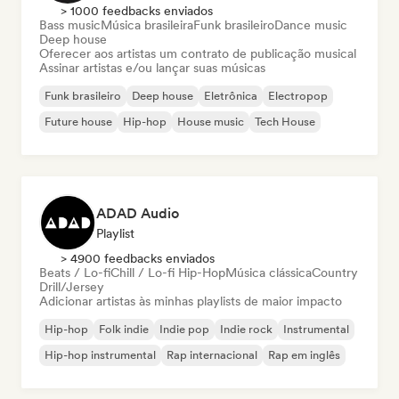
> 1000 feedbacks enviados
Bass music
Música brasileira
Funk brasileiro
Dance music
Deep house
Oferecer aos artistas um contrato de publicação musical
Assinar artistas e/ou lançar suas músicas
Funk brasileiro
Deep house
Eletrônica
Electropop
Future house
Hip-hop
House music
Tech House
ADAD Audio
Playlist
> 4900 feedbacks enviados
Beats / Lo-fi
Chill / Lo-fi Hip-Hop
Música clássica
Country
Drill/Jersey
Adicionar artistas às minhas playlists de maior impacto
Hip-hop
Folk indie
Indie pop
Indie rock
Instrumental
Hip-hop instrumental
Rap internacional
Rap em inglês