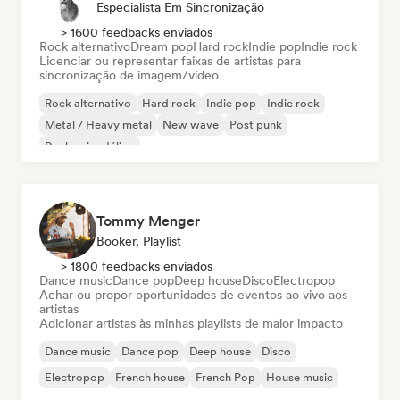
Especialista Em Sincronização
> 1600 feedbacks enviados
Rock alternativo
Dream pop
Hard rock
Indie pop
Indie rock
Licenciar ou representar faixas de artistas para
sincronização de imagem/vídeo
Rock alternativo
Hard rock
Indie pop
Indie rock
Metal / Heavy metal
New wave
Post punk
Rock psicodélico
Tommy Menger
Booker, Playlist
> 1800 feedbacks enviados
Dance music
Dance pop
Deep house
Disco
Electropop
Achar ou propor oportunidades de eventos ao vivo aos
artistas
Adicionar artistas às minhas playlists de maior impacto
Dance music
Dance pop
Deep house
Disco
Electropop
French house
French Pop
House music