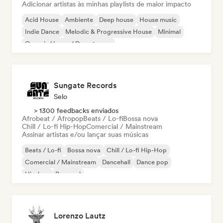
Adicionar artistas às minhas playlists de maior impacto
Acid House
Ambiente
Deep house
House music
Indie Dance
Melodic & Progressive House
Minimal
Organic House / Downtempo
Sungate Records
Selo
> 1300 feedbacks enviados
Afrobeat / Afropop
Beats / Lo-fi
Bossa nova
Chill / Lo-fi Hip-Hop
Comercial / Mainstream
Assinar artistas e/ou lançar suas músicas
Beats / Lo-fi
Bossa nova
Chill / Lo-fi Hip-Hop
Comercial / Mainstream
Dancehall
Dance pop
Hip-hop
Pop soul
Lorenzo Lautz