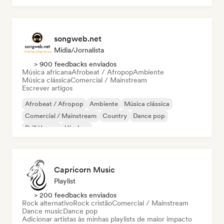
songweb.net
Mídia/Jornalista
> 900 feedbacks enviados
Música africana
Afrobeat / Afropop
Ambiente
Música clássica
Comercial / Mainstream
Escrever artigos
Afrobeat / Afropop
Ambiente
Música clássica
Comercial / Mainstream
Country
Dance pop
Drill/Jersey
Hip-hop
Capricorn Music
Playlist
> 200 feedbacks enviados
Rock alternativo
Rock cristão
Comercial / Mainstream
Dance music
Dance pop
Adicionar artistas às minhas playlists de maior impacto