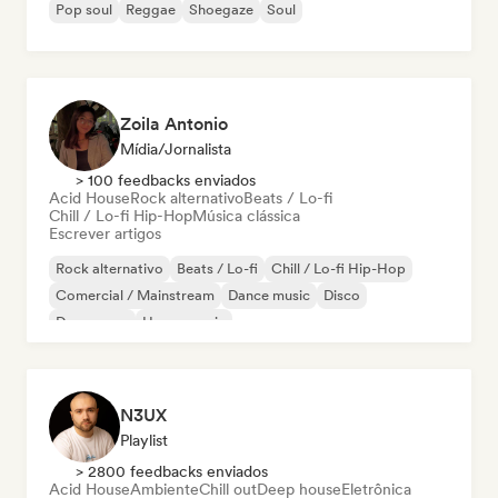
Pop soul
Reggae
Shoegaze
Soul
Zoila Antonio
Mídia/Jornalista
> 100 feedbacks enviados
Acid House
Rock alternativo
Beats / Lo-fi
Chill / Lo-fi Hip-Hop
Música clássica
Escrever artigos
Rock alternativo
Beats / Lo-fi
Chill / Lo-fi Hip-Hop
Comercial / Mainstream
Dance music
Disco
Dream pop
House music
N3UX
Playlist
> 2800 feedbacks enviados
Acid House
Ambiente
Chill out
Deep house
Eletrônica