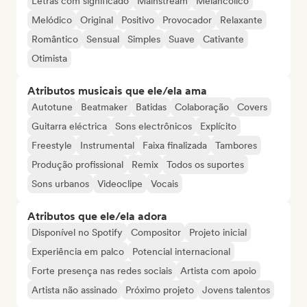
Letras com significado
Mainstream
Melancólico
Melódico
Original
Positivo
Provocador
Relaxante
Romântico
Sensual
Simples
Suave
Cativante
Otimista
Atributos musicais que ele/ela ama
Autotune
Beatmaker
Batidas
Colaboração
Covers
Guitarra eléctrica
Sons electrônicos
Explícito
Freestyle
Instrumental
Faixa finalizada
Tambores
Produção profissional
Remix
Todos os suportes
Sons urbanos
Videoclipe
Vocais
Atributos que ele/ela adora
Disponível no Spotify
Compositor
Projeto inicial
Experiência em palco
Potencial internacional
Forte presença nas redes sociais
Artista com apoio
Artista não assinado
Próximo projeto
Jovens talentos