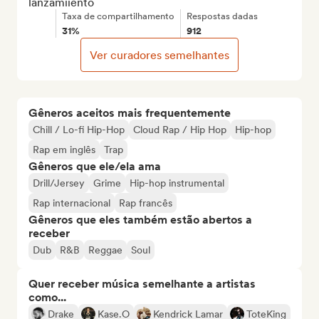
lanzamiiento
Taxa de compartilhamento
Respostas dadas
31%
912
Ver curadores semelhantes
Gêneros aceitos mais frequentemente
Chill / Lo-fi Hip-Hop
Cloud Rap / Hip Hop
Hip-hop
Rap em inglês
Trap
Gêneros que ele/ela ama
Drill/Jersey
Grime
Hip-hop instrumental
Rap internacional
Rap francês
Gêneros que eles também estão abertos a
receber
Dub
R&B
Reggae
Soul
Quer receber música semelhante a artistas
como...
Drake
Kase.O
Kendrick Lamar
ToteKing