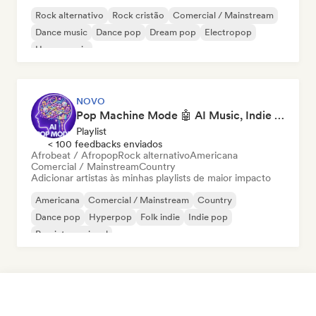
Rock alternativo
Rock cristão
Comercial / Mainstream
Dance music
Dance pop
Dream pop
Electropop
House music
NOVO
Pop Machine Mode 🤖 AI Music, Indie Pop & Dream Pop
Playlist
< 100 feedbacks enviados
Afrobeat / Afropop
Rock alternativo
Americana
Comercial / Mainstream
Country
Adicionar artistas às minhas playlists de maior impacto
Americana
Comercial / Mainstream
Country
Dance pop
Hyperpop
Folk indie
Indie pop
Pop internacional