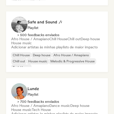
UK Garage / Bassline
Safe and Sound 🎶
Playlist
> 500 feedbacks enviados
Afro House / Amapiano
Chill House
Chill out
Deep house
House music
Adicionar artistas às minhas playlists de maior impacto
Chill House
Deep house
Afro House / Amapiano
Chill out
House music
Melodic & Progressive House
Tech House
Lundz
Playlist
> 700 feedbacks enviados
Afro House / Amapiano
Dance music
Deep house
House music
Tech House
Adicionar artistas às minhas playlists de maior impacto