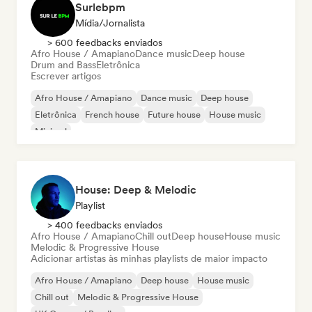
Surlebpm
Mídia/Jornalista
> 600 feedbacks enviados
Afro House / Amapiano
Dance music
Deep house
Drum and Bass
Eletrônica
Escrever artigos
Afro House / Amapiano
Dance music
Deep house
Eletrônica
French house
Future house
House music
Minimal
House: Deep & Melodic
Playlist
> 400 feedbacks enviados
Afro House / Amapiano
Chill out
Deep house
House music
Melodic & Progressive House
Adicionar artistas às minhas playlists de maior impacto
Afro House / Amapiano
Deep house
House music
Chill out
Melodic & Progressive House