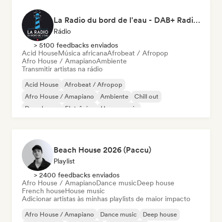
La Radio du bord de l'eau - DAB+ Radio Station (Switzerland)
Rádio
> 5100 feedbacks enviados
Acid House
Música africana
Afrobeat / Afropop
Afro House / Amapiano
Ambiente
Transmitir artistas na rádio
Acid House
Afrobeat / Afropop
Afro House / Amapiano
Ambiente
Chill out
Deep house
Eletrônica
House music
Beach House 2026 (Paccu)
Playlist
> 2400 feedbacks enviados
Afro House / Amapiano
Dance music
Deep house
French house
House music
Adicionar artistas às minhas playlists de maior impacto
Afro House / Amapiano
Dance music
Deep house