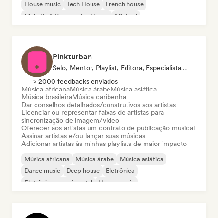
House music
Tech House
French house
Melodic & Progressive House
Minimal
Pinkturban
Selo, Mentor, Playlist, Editora, Especialista Em Sincronização
> 2000 feedbacks enviados
Música africana
Música árabe
Música asiática
Música brasileira
Música caribenha
Dar conselhos detalhados/construtivos aos artistas
Licenciar ou representar faixas de artistas para
sincronização de imagem/vídeo
Oferecer aos artistas um contrato de publicação musical
Assinar artistas e/ou lançar suas músicas
Adicionar artistas às minhas playlists de maior impacto
Música africana
Música árabe
Música asiática
Dance music
Deep house
Eletrônica
Eletrônica experimental
House music