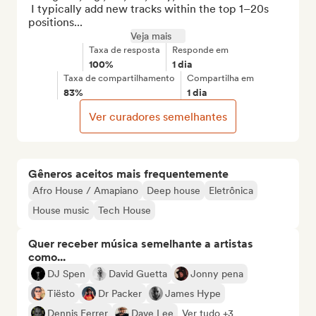
 I typically add new tracks within the top 1–20s 
positions...
Veja mais
Taxa de resposta
Responde em
100%
1 dia
Taxa de compartilhamento
Compartilha em
83%
1 dia
Ver curadores semelhantes
Gêneros aceitos mais frequentemente
Afro House / Amapiano
Deep house
Eletrônica
House music
Tech House
Quer receber música semelhante a artistas
como...
DJ Spen
David Guetta
Jonny pena
Tiësto
Dr Packer
James Hype
Dennis Ferrer
Dave Lee
Ver tudo +3