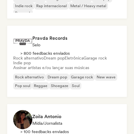
Indie rock
Rap internacional
Metal / Heavy metal
Pop rock
Pravda Records
Selo
> 800 feedbacks enviados
Rock alternativo
Dream pop
Eletrônica
Garage rock
Indie pop
Assinar artistas e/ou lançar suas músicas
Rock alternativo
Dream pop
Garage rock
New wave
Pop soul
Reggae
Shoegaze
Soul
Zoila Antonio
Mídia/Jornalista
> 100 feedbacks enviados