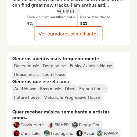
can find great new tracks. I am enthusiasti...
Veja mais
Taxa de compartilhamento
Respostas dadas
4%
523
Ver curadores semelhantes
Gêneros aceitos mais frequentemente
Dance music
Deep house
Funky / Jackin House
House music
Tech House
Gêneros que ele/ela ama
Acid House
Bass music
Disco
French house
Future house
Melodic & Progressive House
Quer receber música semelhante a artistas
como...
Calvin Harris
FISHER
Peggy Gou
Chris Lake
Fred again..
Avicii
PAWSA