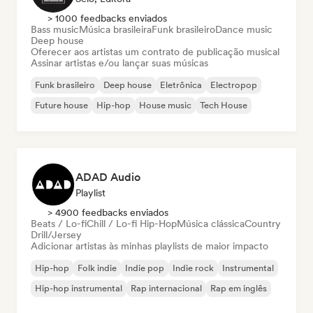
> 1000 feedbacks enviados
Bass music
Música brasileira
Funk brasileiro
Dance music
Deep house
Oferecer aos artistas um contrato de publicação musical
Assinar artistas e/ou lançar suas músicas
Funk brasileiro
Deep house
Eletrônica
Electropop
Future house
Hip-hop
House music
Tech House
ADAD Audio
Playlist
> 4900 feedbacks enviados
Beats / Lo-fi
Chill / Lo-fi Hip-Hop
Música clássica
Country
Drill/Jersey
Adicionar artistas às minhas playlists de maior impacto
Hip-hop
Folk indie
Indie pop
Indie rock
Instrumental
Hip-hop instrumental
Rap internacional
Rap em inglês