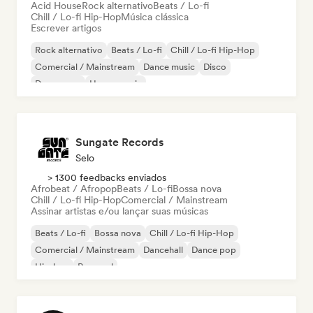
Acid House
Rock alternativo
Beats / Lo-fi
Chill / Lo-fi Hip-Hop
Música clássica
Escrever artigos
Rock alternativo
Beats / Lo-fi
Chill / Lo-fi Hip-Hop
Comercial / Mainstream
Dance music
Disco
Dream pop
House music
Sungate Records
Selo
> 1300 feedbacks enviados
Afrobeat / Afropop
Beats / Lo-fi
Bossa nova
Chill / Lo-fi Hip-Hop
Comercial / Mainstream
Assinar artistas e/ou lançar suas músicas
Beats / Lo-fi
Bossa nova
Chill / Lo-fi Hip-Hop
Comercial / Mainstream
Dancehall
Dance pop
Hip-hop
Pop soul