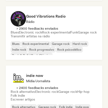
Good Vibrations Radio
Rádio
> 2900 feedbacks enviados
Blues
Electronic rock
Rock experimental
Funk
Garage rock
Transmitir artistas na rádio
Blues
Rock experimental
Garage rock
Hard rock
Indie rock
Rock progressivo
Rock psicodélico
Rock & Roll / Rock Clássico
indie now
Mídia/Jornalista
> 2400 feedbacks enviados
Rock alternativo
Electronic rock
Garage rock
Hip-hop
Folk indie
Escrever artigos
Rock alternativo
Garage rock
Folk indie
Indie pop