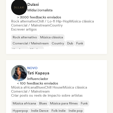
Dulaxi
Mídia/Jornalista
> 3000 feedbacks enviados
Rock alternativo
Chill / Lo-fi Hip-Hop
Música clássica
Comercial / Mainstream
Country
Escrever artigos
Rock alternativo
Música clássica
Comercial / Mainstream
Country
Dub
Funk
Hardcore
Hip-hop
NOVO
Tati Kapaya
Influenciador
< 100 feedbacks enviados
Música africana
Blues
Chill House
Música clássica
Comercial / Mainstream
Criar posts ou reels de impacto sobre artistas
Música africana
Blues
Música para filmes
Funk
Hyperpop
Indie Dance
Folk indie
Indie pop