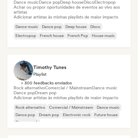
Dance music
Dance pop
Deep house
Disco
Electropop
Achar ou propor oportunidades de eventos ao vivo aos
artistas
Adicionar artistas às minhas playlists de maior impacto
Dance music
Dance pop
Deep house
Disco
Electropop
French house
French Pop
House music
Timothy Tunes
Playlist
> 300 feedbacks enviados
Rock alternativo
Comercial / Mainstream
Dance music
Dance pop
Dream pop
Adicionar artistas às minhas playlists de maior impacto
Rock alternativo
Comercial / Mainstream
Dance music
Dance pop
Dream pop
Electronic rock
Future house
Garage rock