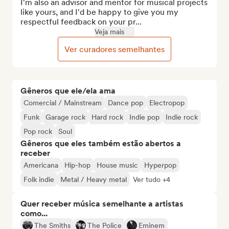
I'm also an advisor and mentor for musical projects 
like yours, and I'd be happy to give you my 
respectful feedback on your pr...
Veja mais
Ver curadores semelhantes
Gêneros que ele/ela ama
Comercial / Mainstream
Dance pop
Electropop
Funk
Garage rock
Hard rock
Indie pop
Indie rock
Pop rock
Soul
Gêneros que eles também estão abertos a
receber
Americana
Hip-hop
House music
Hyperpop
Folk indie
Metal / Heavy metal
Ver tudo +4
Quer receber música semelhante a artistas
como...
The Smiths
The Police
Eminem