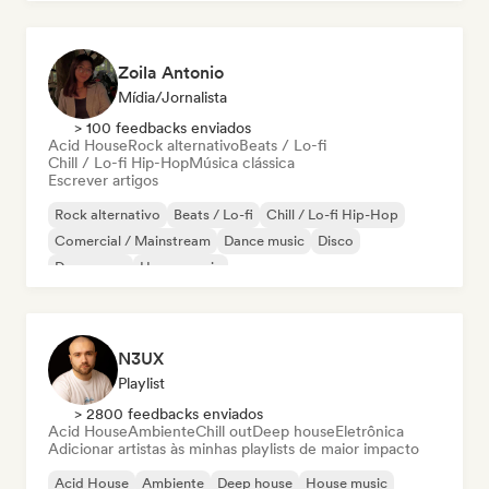
Zoila Antonio
Mídia/Jornalista
> 100 feedbacks enviados
Acid House
Rock alternativo
Beats / Lo-fi
Chill / Lo-fi Hip-Hop
Música clássica
Escrever artigos
Rock alternativo
Beats / Lo-fi
Chill / Lo-fi Hip-Hop
Comercial / Mainstream
Dance music
Disco
Dream pop
House music
N3UX
Playlist
> 2800 feedbacks enviados
Acid House
Ambiente
Chill out
Deep house
Eletrônica
Adicionar artistas às minhas playlists de maior impacto
Acid House
Ambiente
Deep house
House music