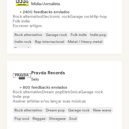
Mídia/Jornalista
> 2400 feedbacks enviados
Rock alternativo
Electronic rock
Garage rock
Hip-hop
Folk indie
Escrever artigos
Rock alternativo
Garage rock
Folk indie
Indie pop
Indie rock
Rap internacional
Metal / Heavy metal
Pop rock
Pravda Records
Selo
> 800 feedbacks enviados
Rock alternativo
Dream pop
Eletrônica
Garage rock
Indie pop
Assinar artistas e/ou lançar suas músicas
Rock alternativo
Dream pop
Garage rock
New wave
Pop soul
Reggae
Shoegaze
Soul