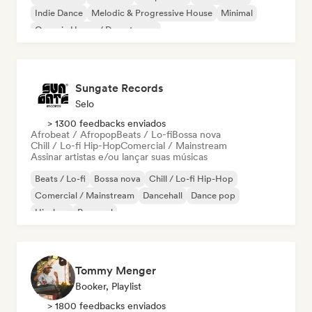
Indie Dance
Melodic & Progressive House
Minimal
Organic House / Downtempo
Sungate Records
Selo
> 1300 feedbacks enviados
Afrobeat / Afropop
Beats / Lo-fi
Bossa nova
Chill / Lo-fi Hip-Hop
Comercial / Mainstream
Assinar artistas e/ou lançar suas músicas
Beats / Lo-fi
Bossa nova
Chill / Lo-fi Hip-Hop
Comercial / Mainstream
Dancehall
Dance pop
Hip-hop
Pop soul
Tommy Menger
Booker, Playlist
> 1800 feedbacks enviados