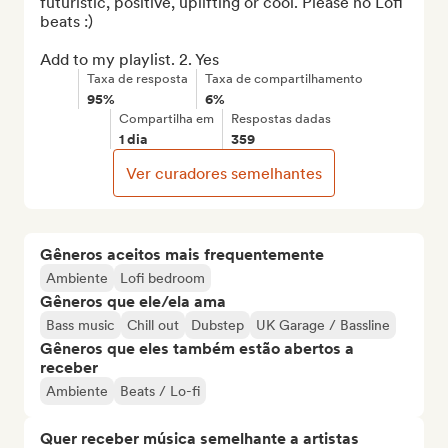
futuristic, positive, uplifting or cool. Please no Lofi 
beats :)

Add to my playlist. 2. Yes
Taxa de resposta
Taxa de compartilhamento
95%
6%
Compartilha em
Respostas dadas
1 dia
359
Ver curadores semelhantes
Gêneros aceitos mais frequentemente
Ambiente
Lofi bedroom
Gêneros que ele/ela ama
Bass music
Chill out
Dubstep
UK Garage / Bassline
Gêneros que eles também estão abertos a
receber
Ambiente
Beats / Lo-fi
Quer receber música semelhante a artistas