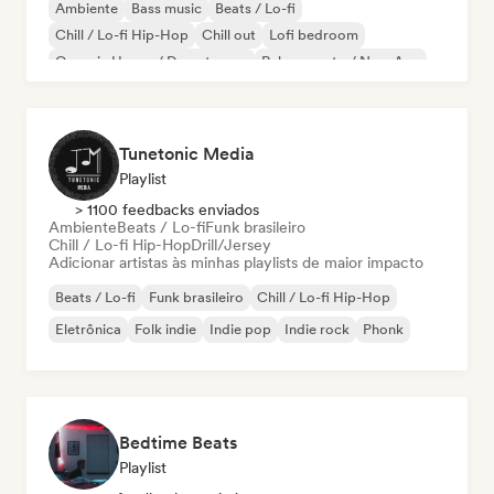
Ambiente
Bass music
Beats / Lo-fi
Chill / Lo-fi Hip-Hop
Chill out
Lofi bedroom
Organic House / Downtempo
Relaxamento / New Age
Tunetonic Media
Playlist
> 1100 feedbacks enviados
Ambiente
Beats / Lo-fi
Funk brasileiro
Chill / Lo-fi Hip-Hop
Drill/Jersey
Adicionar artistas às minhas playlists de maior impacto
Beats / Lo-fi
Funk brasileiro
Chill / Lo-fi Hip-Hop
Eletrônica
Folk indie
Indie pop
Indie rock
Phonk
Bedtime Beats
Playlist