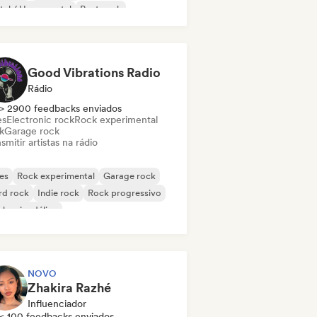
al / Heavy metal
Post punk
k & Roll / Rock Clássico
Good Vibrations Radio
Rádio
> 2900 feedbacks enviados
es
Electronic rock
Rock experimental
k
Garage rock
smitir artistas na rádio
es
Rock experimental
Garage rock
rd rock
Indie rock
Rock progressivo
k psicodélico
k & Roll / Rock Clássico
NOVO
Zhakira Razhé
Influenciador
< 100 feedbacks enviados