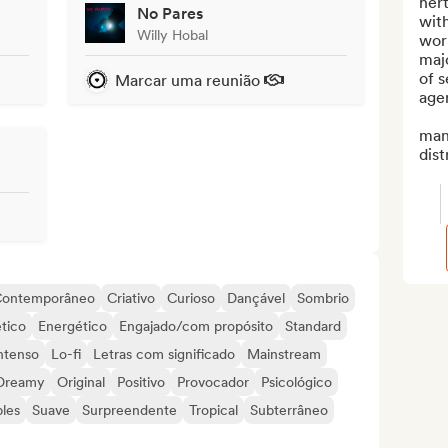
her
No Pares
with
Willy Hobal
wor
majo
of s
Marcar uma reunião
agen
man
dist
ontemporâneo
Criativo
Curioso
Dançável
Sombrio
ético
Energético
Engajado/com propósito
Standard
ntenso
Lo-fi
Letras com significado
Mainstream
Dreamy
Original
Positivo
Provocador
Psicológico
les
Suave
Surpreendente
Tropical
Subterrâneo