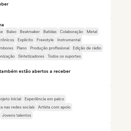
eber
ma
ne
Baixo
Beatmaker
Batidas
Colaboração
Metal
trônicos
Explícito
Freestyle
Instrumental
mbores
Piano
Produção profissional
Edição de rádio
onização
Sintetizadores
Todos os suportes
s também estão abertos a receber
ojeto inicial
Experiência em palco
a nas redes sociais
Artista com apoio
Jovens talentos