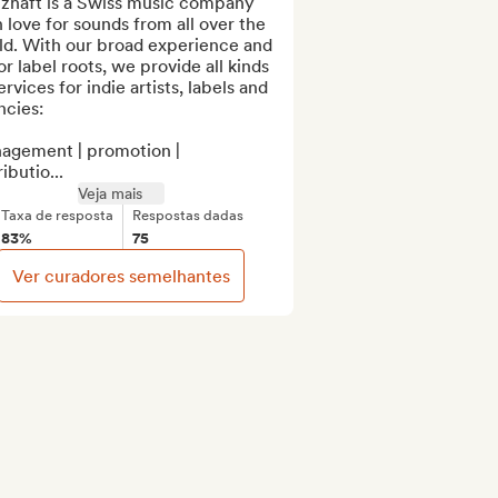
tzhaft is a Swiss music company 
 love for sounds from all over the 
ld. With our broad experience and 
r label roots, we provide all kinds 
ervices for indie artists, labels and 
cies:

agement | promotion | 
ributio...
Veja mais
Taxa de resposta
Respostas dadas
83%
75
Ver curadores semelhantes