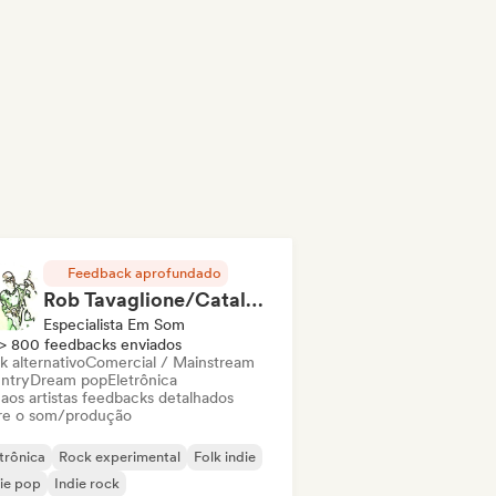
Feedback aprofundado
Rob Tavaglione/Catalyst Recording
Especialista Em Som
> 800 feedbacks enviados
k alternativo
Comercial / Mainstream
ntry
Dream pop
Eletrônica
 aos artistas feedbacks detalhados
re o som/produção
trônica
Rock experimental
Folk indie
ie pop
Indie rock