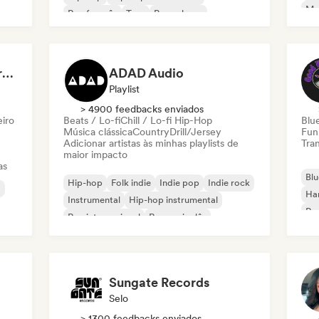
Met
Rap francês
Trap
Pop urbano
Roc
Chill / Lo-fi Hip-Hop
Dreamers Island Entertainment
ADAD Audio
Playlist
> 4900 feedbacks enviados
eiro
Beats / Lo-fi
Chill / Lo-fi Hip-Hop
Blu
Música clássica
Country
Drill/Jersey
Fun
Adicionar artistas às minhas playlists de
Tran
maior impacto
as
Blu
Hip-hop
Folk indie
Indie pop
Indie rock
a
Ha
Instrumental
Hip-hop instrumental
Roc
Rap internacional
Rap em inglês
Roc
Sungate Records
Selo
> 1300 feedbacks enviados