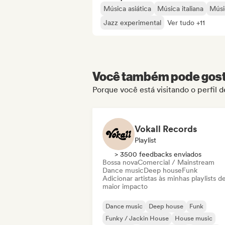
Música asiática
Música italiana
Músi
Jazz experimental
Ver tudo +11
Você também pode gosta
Porque você está visitando o perfil d
Vokall Records
Playlist
> 3500 feedbacks enviados
Bossa nova
Comercial / Mainstream
Dance music
Deep house
Funk
Adicionar artistas às minhas playlists d
maior impacto
Dance music
Deep house
Funk
Funky / Jackin House
House music