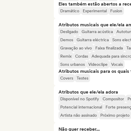
Eles também estão abertos a rec
Dramático
Experimental
Fusion
Atributos musicais que ele/ela a
Desligado
Guitarra acústica
Autotu
Demos
Guitarra eléctrica
Sons elec
Gravação ao vivo
Faixa finalizada
Ta
Remix
Cordas
Adequada para sincr
Sons urbanos
Videoclipe
Vocais
Atributos musicais para os quai
Covers
Testes
Atributos que ele/ela adora
Disponível no Spotify
Compositor
Pr
Potencial internacional
Forte presenç
Artista não assinado
Próximo projeto
Não quer receber...