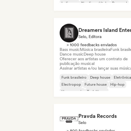
Indie pop
Nu-disco / Italo
Pop soul
Selo, Editora
> 1000 feedbacks enviados
Bass music
Música brasileira
Funk brasil
Dance music
Deep house
Oferecer aos artistas um contrato de
publicação musical
Assinar artistas e/ou lançar suas músic
Funk brasileiro
Deep house
Eletrônic
Electropop
Future house
Hip-hop
House music
Tech House
Pravda Records
Selo
> 800 feedbacks enviados