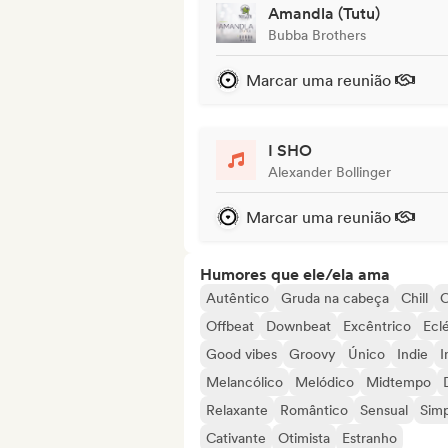
Amandla (Tutu)
Bubba Brothers
Marcar uma reunião
I SHO
Alexander Bollinger
Marcar uma reunião
Humores que ele/ela ama
Autêntico
Gruda na cabeça
Chill
C
Offbeat
Downbeat
Excêntrico
Ecl
Good vibes
Groovy
Único
Indie
I
Melancólico
Melódico
Midtempo
Relaxante
Romântico
Sensual
Simp
Cativante
Otimista
Estranho