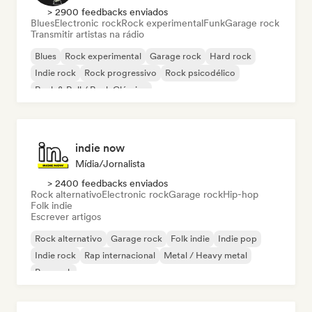
> 2900 feedbacks enviados
Blues
Electronic rock
Rock experimental
Funk
Garage rock
Transmitir artistas na rádio
Blues
Rock experimental
Garage rock
Hard rock
Indie rock
Rock progressivo
Rock psicodélico
Rock & Roll / Rock Clássico
indie now
Mídia/Jornalista
> 2400 feedbacks enviados
Rock alternativo
Electronic rock
Garage rock
Hip-hop
Folk indie
Escrever artigos
Rock alternativo
Garage rock
Folk indie
Indie pop
Indie rock
Rap internacional
Metal / Heavy metal
Pop rock