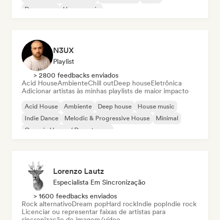
Dream pop
House music
N3UX
Playlist
> 2800 feedbacks enviados
Acid House
Ambiente
Chill out
Deep house
Eletrônica
Adicionar artistas às minhas playlists de maior impacto
Acid House
Ambiente
Deep house
House music
Indie Dance
Melodic & Progressive House
Minimal
Organic House / Downtempo
Lorenzo Lautz
Especialista Em Sincronização
> 1600 feedbacks enviados
Rock alternativo
Dream pop
Hard rock
Indie pop
Indie rock
Licenciar ou representar faixas de artistas para
sincronização de imagem/vídeo