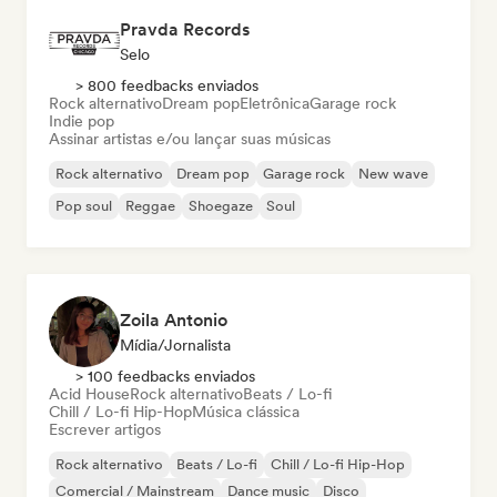
Pravda Records
Selo
> 800 feedbacks enviados
Rock alternativo
Dream pop
Eletrônica
Garage rock
Indie pop
Assinar artistas e/ou lançar suas músicas
Rock alternativo
Dream pop
Garage rock
New wave
Pop soul
Reggae
Shoegaze
Soul
Zoila Antonio
Mídia/Jornalista
> 100 feedbacks enviados
Acid House
Rock alternativo
Beats / Lo-fi
Chill / Lo-fi Hip-Hop
Música clássica
Escrever artigos
Rock alternativo
Beats / Lo-fi
Chill / Lo-fi Hip-Hop
Comercial / Mainstream
Dance music
Disco