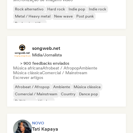
Rock alternativo
Hard rock
Indie pop
Indie rock
Metal / Heavy metal
New wave
Post punk
Rock psicodélico
songweb.net
Mídia/Jornalista
> 900 feedbacks enviados
Música africana
Afrobeat / Afropop
Ambiente
Música clássica
Comercial / Mainstream
Escrever artigos
Afrobeat / Afropop
Ambiente
Música clássica
Comercial / Mainstream
Country
Dance pop
Drill/Jersey
Hip-hop
NOVO
Tati Kapaya