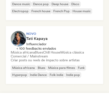
Dance music
Dance pop
Deep house
Disco
Electropop
French house
French Pop
House music
NOVO
Tati Kapaya
Influenciador
< 100 feedbacks enviados
Música africana
Blues
Chill House
Música clássica
Comercial / Mainstream
Criar posts ou reels de impacto sobre artistas
Música africana
Blues
Música para filmes
Funk
Hyperpop
Indie Dance
Folk indie
Indie pop