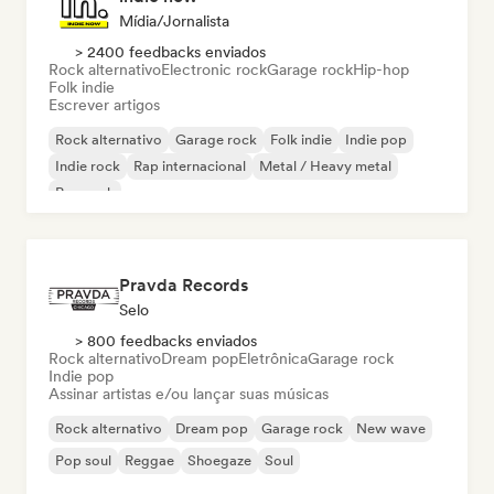
Mídia/Jornalista
> 2400 feedbacks enviados
Rock alternativo
Electronic rock
Garage rock
Hip-hop
Folk indie
Escrever artigos
Rock alternativo
Garage rock
Folk indie
Indie pop
Indie rock
Rap internacional
Metal / Heavy metal
Pop rock
Pravda Records
Selo
> 800 feedbacks enviados
Rock alternativo
Dream pop
Eletrônica
Garage rock
Indie pop
Assinar artistas e/ou lançar suas músicas
Rock alternativo
Dream pop
Garage rock
New wave
Pop soul
Reggae
Shoegaze
Soul