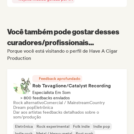
Você também pode gostar desses
curadores/profissionais...
Porque você está visitando o perfil de Have A Cigar
Production
Feedback aprofundado
Rob Tavaglione/Catalyst Recording
Especialista Em Som
> 800 feedbacks enviados
Rock alternativo
Comercial / Mainstream
Country
Dream pop
Eletrônica
Dar aos artistas feedbacks detalhados sobre o
som/produção
Eletrônica
Rock experimental
Folk indie
Indie pop
Indie rock
Metal / Heavy metal
Post punk