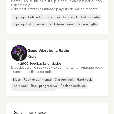
Beats / Lo-fi
Chill / Lo-fi Hip-Hop
Música clássica
Country
Drill/Jersey
Adicionar artistas às minhas playlists de maior impacto
Hip-hop
Folk indie
Indie pop
Indie rock
Instrumental
Hip-hop instrumental
Rap internacional
Rap em inglês
Good Vibrations Radio
Rádio
> 2900 feedbacks enviados
Blues
Electronic rock
Rock experimental
Funk
Garage rock
Transmitir artistas na rádio
Blues
Rock experimental
Garage rock
Hard rock
Indie rock
Rock progressivo
Rock psicodélico
Rock & Roll / Rock Clássico
indie now