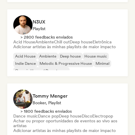
N3UX
Playlist
> 2800 feedbacks enviados
Acid House
Ambiente
Chill out
Deep house
Eletrônica
Adicionar artistas às minhas playlists de maior impacto
Acid House
Ambiente
Deep house
House music
Indie Dance
Melodic & Progressive House
Minimal
Organic House / Downtempo
Tommy Menger
Booker, Playlist
> 1800 feedbacks enviados
Dance music
Dance pop
Deep house
Disco
Electropop
Achar ou propor oportunidades de eventos ao vivo aos
artistas
Adicionar artistas às minhas playlists de maior impacto