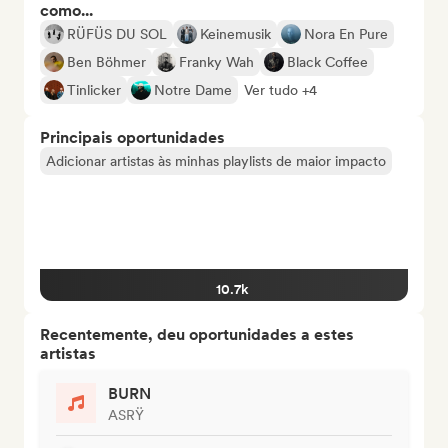
como...
RÜFÜS DU SOL
Keinemusik
Nora En Pure
Ben Böhmer
Franky Wah
Black Coffee
Tinlicker
Notre Dame
Ver tudo +4
Principais oportunidades
Adicionar artistas às minhas playlists de maior impacto
10.7k
Recentemente, deu oportunidades a estes
artistas
BURN
ASRŸ