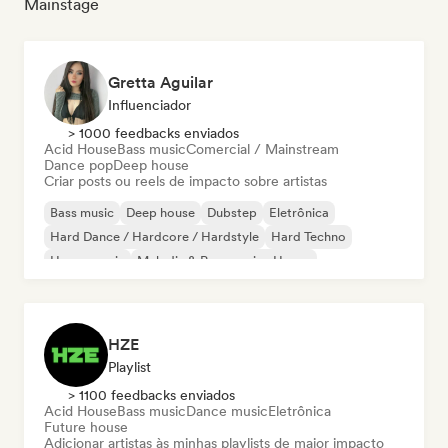
Mainstage
Gretta Aguilar
Influenciador
> 1000 feedbacks enviados
Acid House
Bass music
Comercial / Mainstream
Dance pop
Deep house
Criar posts ou reels de impacto sobre artistas
Bass music
Deep house
Dubstep
Eletrônica
Hard Dance / Hardcore / Hardstyle
Hard Techno
House music
Melodic & Progressive House
HZE
Playlist
> 1100 feedbacks enviados
Acid House
Bass music
Dance music
Eletrônica
Future house
Adicionar artistas às minhas playlists de maior impacto