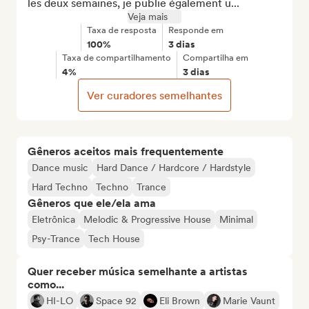
les deux semaines, je publie également u...
Veja mais
Taxa de resposta
Responde em
100%
3 dias
Taxa de compartilhamento
Compartilha em
4%
3 dias
Ver curadores semelhantes
Gêneros aceitos mais frequentemente
Dance music
Hard Dance / Hardcore / Hardstyle
Hard Techno
Techno
Trance
Gêneros que ele/ela ama
Eletrônica
Melodic & Progressive House
Minimal
Psy-Trance
Tech House
Quer receber música semelhante a artistas
como...
HI-LO
Space 92
Eli Brown
Marie Vaunt