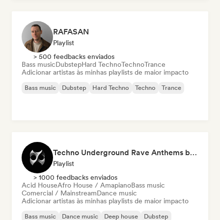
RAFASAN
Playlist
> 500 feedbacks enviados
Bass music
Dubstep
Hard Techno
Techno
Trance
Adicionar artistas às minhas playlists de maior impacto
Bass music
Dubstep
Hard Techno
Techno
Trance
Techno Underground Rave Anthems by Orphium
Playlist
> 1000 feedbacks enviados
Acid House
Afro House / Amapiano
Bass music
Comercial / Mainstream
Dance music
Adicionar artistas às minhas playlists de maior impacto
Bass music
Dance music
Deep house
Dubstep