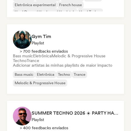
Eletrônica experimental
French house
Hard Dance / Hardcore / Hardstyle
Hard Techno
Gym Tim
Playlist
> 700 feedbacks enviados
Bass music
Eletrônica
Melodic & Progressive House
Techno
Trance
Adicionar artistas às minhas playlists de maior impacto
Bass music
Eletrônica
Techno
Trance
Melodic & Progressive House
SUMMER TECHNO 2026 ☀️ PARTY HARD by Sebastian Bronk
Playlist
> 400 feedbacks enviados