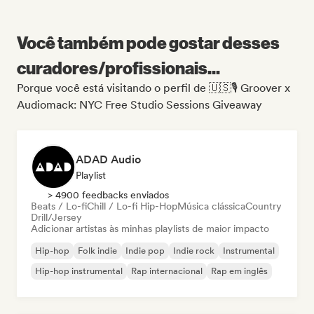
Você também pode gostar desses
curadores/profissionais...
Porque você está visitando o perfil de 🇺🇸🎙️ Groover x
Audiomack: NYC Free Studio Sessions Giveaway
ADAD Audio
Playlist
> 4900 feedbacks enviados
Beats / Lo-fi
Chill / Lo-fi Hip-Hop
Música clássica
Country
Drill/Jersey
Adicionar artistas às minhas playlists de maior impacto
Hip-hop
Folk indie
Indie pop
Indie rock
Instrumental
Hip-hop instrumental
Rap internacional
Rap em inglês