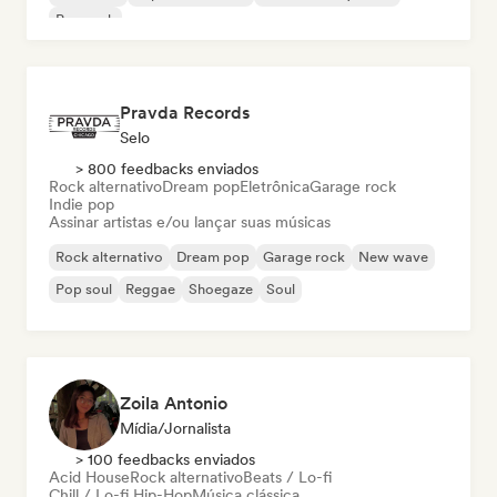
Pop rock
Pravda Records
Selo
> 800 feedbacks enviados
Rock alternativo
Dream pop
Eletrônica
Garage rock
Indie pop
Assinar artistas e/ou lançar suas músicas
Rock alternativo
Dream pop
Garage rock
New wave
Pop soul
Reggae
Shoegaze
Soul
Zoila Antonio
Mídia/Jornalista
> 100 feedbacks enviados
Acid House
Rock alternativo
Beats / Lo-fi
Chill / Lo-fi Hip-Hop
Música clássica