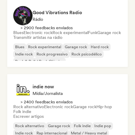
Good Vibrations Radio
Rádio
> 2900 feedbacks enviados
Blues
Electronic rock
Rock experimental
Funk
Garage rock
Transmitir artistas na rádio
Blues
Rock experimental
Garage rock
Hard rock
Indie rock
Rock progressivo
Rock psicodélico
Rock & Roll / Rock Clássico
indie now
Mídia/Jornalista
> 2400 feedbacks enviados
Rock alternativo
Electronic rock
Garage rock
Hip-hop
Folk indie
Escrever artigos
Rock alternativo
Garage rock
Folk indie
Indie pop
Indie rock
Rap internacional
Metal / Heavy metal