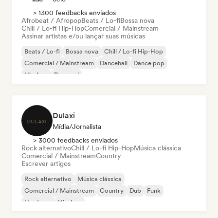
> 1300 feedbacks enviados
Afrobeat / Afropop
Beats / Lo-fi
Bossa nova
Chill / Lo-fi Hip-Hop
Comercial / Mainstream
Assinar artistas e/ou lançar suas músicas
Beats / Lo-fi
Bossa nova
Chill / Lo-fi Hip-Hop
Comercial / Mainstream
Dancehall
Dance pop
Hip-hop
Pop soul
Dulaxi
Mídia/Jornalista
> 3000 feedbacks enviados
Rock alternativo
Chill / Lo-fi Hip-Hop
Música clássica
Comercial / Mainstream
Country
Escrever artigos
Rock alternativo
Música clássica
Comercial / Mainstream
Country
Dub
Funk
Hardcore
Hip-hop