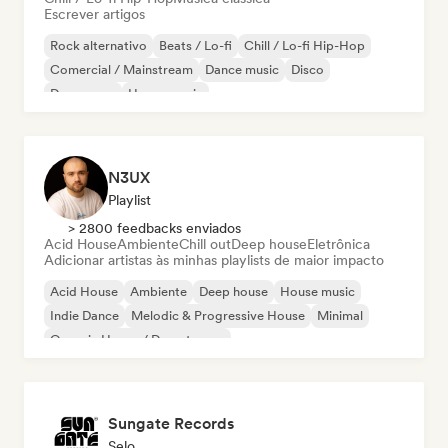
Escrever artigos
Rock alternativo
Beats / Lo-fi
Chill / Lo-fi Hip-Hop
Comercial / Mainstream
Dance music
Disco
Dream pop
House music
N3UX
Playlist
> 2800 feedbacks enviados
Acid House
Ambiente
Chill out
Deep house
Eletrônica
Adicionar artistas às minhas playlists de maior impacto
Acid House
Ambiente
Deep house
House music
Indie Dance
Melodic & Progressive House
Minimal
Organic House / Downtempo
Sungate Records
Selo