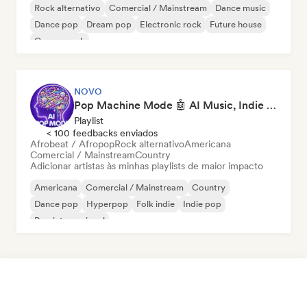
Rock alternativo
Comercial / Mainstream
Dance music
Dance pop
Dream pop
Electronic rock
Future house
Garage rock
NOVO
Pop Machine Mode 🤖 AI Music, Indie Pop & Dream Pop
Playlist
< 100 feedbacks enviados
Afrobeat / Afropop
Rock alternativo
Americana
Comercial / Mainstream
Country
Adicionar artistas às minhas playlists de maior impacto
Americana
Comercial / Mainstream
Country
Dance pop
Hyperpop
Folk indie
Indie pop
Pop internacional