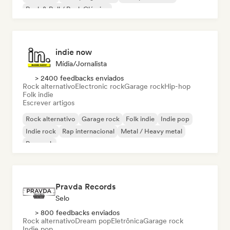
Rock & Roll / Rock Clássico
indie now
Mídia/Jornalista
> 2400 feedbacks enviados
Rock alternativo
Electronic rock
Garage rock
Hip-hop
Folk indie
Escrever artigos
Rock alternativo
Garage rock
Folk indie
Indie pop
Indie rock
Rap internacional
Metal / Heavy metal
Pop rock
Pravda Records
Selo
> 800 feedbacks enviados
Rock alternativo
Dream pop
Eletrônica
Garage rock
Indie pop