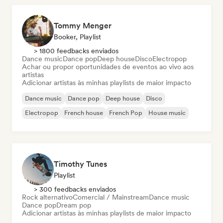
Tommy Menger
Booker, Playlist
> 1800 feedbacks enviados
Dance music
Dance pop
Deep house
Disco
Electropop
Achar ou propor oportunidades de eventos ao vivo aos
artistas
Adicionar artistas às minhas playlists de maior impacto
Dance music
Dance pop
Deep house
Disco
Electropop
French house
French Pop
House music
Timothy Tunes
Playlist
> 300 feedbacks enviados
Rock alternativo
Comercial / Mainstream
Dance music
Dance pop
Dream pop
Adicionar artistas às minhas playlists de maior impacto