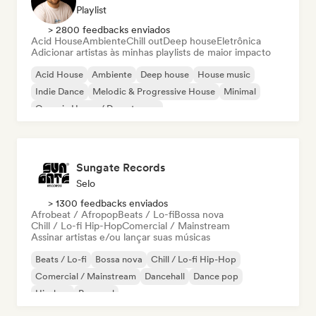
Playlist
> 2800 feedbacks enviados
Acid House
Ambiente
Chill out
Deep house
Eletrônica
Adicionar artistas às minhas playlists de maior impacto
Acid House
Ambiente
Deep house
House music
Indie Dance
Melodic & Progressive House
Minimal
Organic House / Downtempo
Sungate Records
Selo
> 1300 feedbacks enviados
Afrobeat / Afropop
Beats / Lo-fi
Bossa nova
Chill / Lo-fi Hip-Hop
Comercial / Mainstream
Assinar artistas e/ou lançar suas músicas
Beats / Lo-fi
Bossa nova
Chill / Lo-fi Hip-Hop
Comercial / Mainstream
Dancehall
Dance pop
Hip-hop
Pop soul