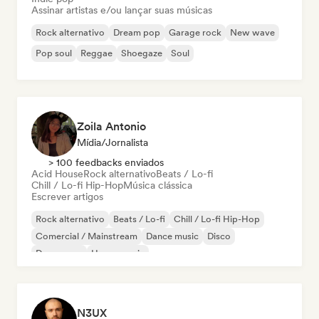
Assinar artistas e/ou lançar suas músicas
Rock alternativo
Dream pop
Garage rock
New wave
Pop soul
Reggae
Shoegaze
Soul
Zoila Antonio
Mídia/Jornalista
> 100 feedbacks enviados
Acid House
Rock alternativo
Beats / Lo-fi
Chill / Lo-fi Hip-Hop
Música clássica
Escrever artigos
Rock alternativo
Beats / Lo-fi
Chill / Lo-fi Hip-Hop
Comercial / Mainstream
Dance music
Disco
Dream pop
House music
N3UX