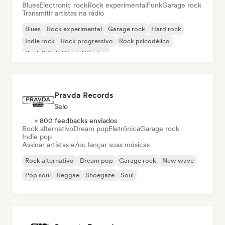
Blues
Electronic rock
Rock experimental
Funk
Garage rock
Transmitir artistas na rádio
Blues
Rock experimental
Garage rock
Hard rock
Indie rock
Rock progressivo
Rock psicodélico
Rock & Roll / Rock Clássico
Pravda Records
Selo
> 800 feedbacks enviados
Rock alternativo
Dream pop
Eletrônica
Garage rock
Indie pop
Assinar artistas e/ou lançar suas músicas
Rock alternativo
Dream pop
Garage rock
New wave
Pop soul
Reggae
Shoegaze
Soul