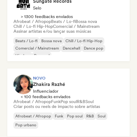
Sungate Records
Selo
> 1300 feedbacks enviados
Afrobeat / Afropop
Beats / Lo-fi
Bossa nova
Chill / Lo-fi Hip-Hop
Comercial / Mainstream
Assinar artistas e/ou lançar suas músicas
Beats / Lo-fi
Bossa nova
Chill / Lo-fi Hip-Hop
Comercial / Mainstream
Dancehall
Dance pop
Hip-hop
Pop soul
NOVO
Zhakira Razhé
Influenciador
< 100 feedbacks enviados
Afrobeat / Afropop
Funk
Pop soul
R&B
Soul
Criar posts ou reels de impacto sobre artistas
Afrobeat / Afropop
Funk
Pop soul
R&B
Soul
Pop urbano