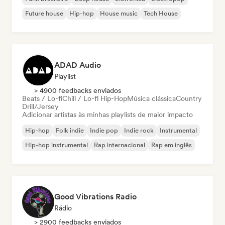
Future house
Hip-hop
House music
Tech House
ADAD Audio
Playlist
> 4900 feedbacks enviados
Beats / Lo-fi
Chill / Lo-fi Hip-Hop
Música clássica
Country
Drill/Jersey
Adicionar artistas às minhas playlists de maior impacto
Hip-hop
Folk indie
Indie pop
Indie rock
Instrumental
Hip-hop instrumental
Rap internacional
Rap em inglês
Good Vibrations Radio
Rádio
> 2900 feedbacks enviados