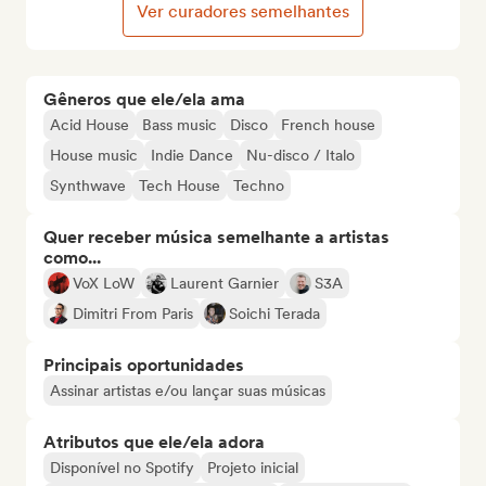
Ver curadores semelhantes
Gêneros que ele/ela ama
Acid House
Bass music
Disco
French house
House music
Indie Dance
Nu-disco / Italo
Synthwave
Tech House
Techno
Quer receber música semelhante a artistas
como...
VoX LoW
Laurent Garnier
S3A
Dimitri From Paris
Soichi Terada
Principais oportunidades
Assinar artistas e/ou lançar suas músicas
Atributos que ele/ela adora
Disponível no Spotify
Projeto inicial