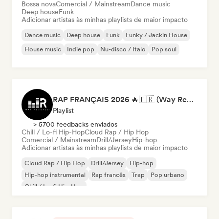
Bossa nova
Comercial / Mainstream
Dance music
Deep house
Funk
Adicionar artistas às minhas playlists de maior impacto
Dance music
Deep house
Funk
Funky / Jackin House
House music
Indie pop
Nu-disco / Italo
Pop soul
RAP FRANÇAIS 2026 🔥🇫🇷 (Way Records)
Playlist
> 5700 feedbacks enviados
Chill / Lo-fi Hip-Hop
Cloud Rap / Hip Hop
Comercial / Mainstream
Drill/Jersey
Hip-hop
Adicionar artistas às minhas playlists de maior impacto
Cloud Rap / Hip Hop
Drill/Jersey
Hip-hop
Hip-hop instrumental
Rap francês
Trap
Pop urbano
Chill / Lo-fi Hip-Hop