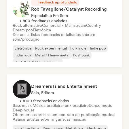
Feedback aprofundado
Rob Tavaglione/Catalyst Recording
Especialista Em Som
> 800 feedbacks enviados
Rock alternativo
Comercial / Mainstream
Country
Dream pop
Eletrônica
Dar aos artistas feedbacks detalhados sobre o
som/produção
Eletrônica
Rock experimental
Folk indie
Indie pop
Indie rock
Metal / Heavy metal
Post punk
Rock & Roll / Rock Clássico
Dreamers Island Entertainment
Selo, Editora
> 1000 feedbacks enviados
Bass music
Música brasileira
Funk brasileiro
Dance music
Deep house
Oferecer aos artistas um contrato de publicação musical
Assinar artistas e/ou lançar suas músicas
Funk brasileiro
Deep house
Eletrônica
Electropop