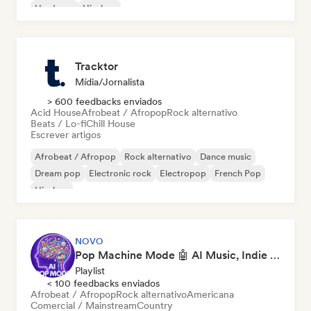
Hardcore
Hip-hop
Tracktor
Mídia/Jornalista
> 600 feedbacks enviados
Acid House
Afrobeat / Afropop
Rock alternativo
Beats / Lo-fi
Chill House
Escrever artigos
Afrobeat / Afropop
Rock alternativo
Dance music
Dream pop
Electronic rock
Electropop
French Pop
Hip-hop
NOVO
Pop Machine Mode 🤖 AI Music, Indie Pop & Dream Pop
Playlist
< 100 feedbacks enviados
Afrobeat / Afropop
Rock alternativo
Americana
Comercial / Mainstream
Country