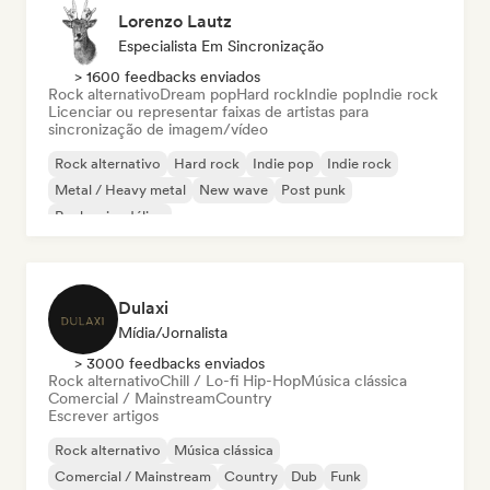
Lorenzo Lautz
Especialista Em Sincronização
> 1600 feedbacks enviados
Rock alternativo
Dream pop
Hard rock
Indie pop
Indie rock
Licenciar ou representar faixas de artistas para
sincronização de imagem/vídeo
Rock alternativo
Hard rock
Indie pop
Indie rock
Metal / Heavy metal
New wave
Post punk
Rock psicodélico
Dulaxi
Mídia/Jornalista
> 3000 feedbacks enviados
Rock alternativo
Chill / Lo-fi Hip-Hop
Música clássica
Comercial / Mainstream
Country
Escrever artigos
Rock alternativo
Música clássica
Comercial / Mainstream
Country
Dub
Funk