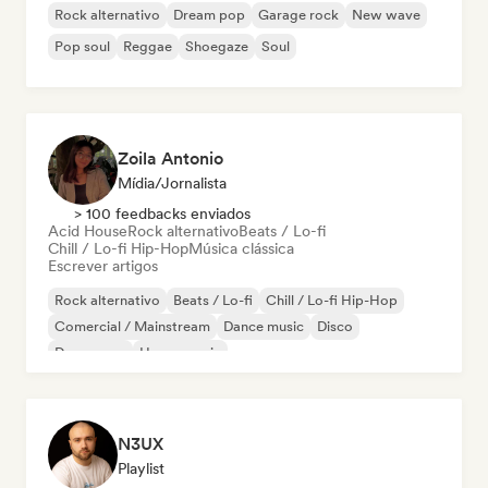
Rock alternativo
Dream pop
Garage rock
New wave
Pop soul
Reggae
Shoegaze
Soul
Zoila Antonio
Mídia/Jornalista
> 100 feedbacks enviados
Acid House
Rock alternativo
Beats / Lo-fi
Chill / Lo-fi Hip-Hop
Música clássica
Escrever artigos
Rock alternativo
Beats / Lo-fi
Chill / Lo-fi Hip-Hop
Comercial / Mainstream
Dance music
Disco
Dream pop
House music
N3UX
Playlist