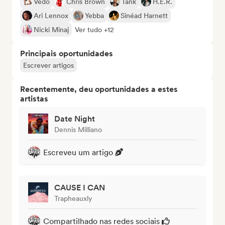
Vedo
Chris Brown
Tank
H.E.R.
Ari Lennox
Yebba
Sinéad Harnett
Nicki Minaj
Ver tudo +12
Principais oportunidades
Escrever artigos
Recentemente, deu oportunidades a estes
artistas
Date Night
Dennis Milliano
Escreveu um artigo
CAUSE I CAN
Trapheauxly
Compartilhado nas redes sociais