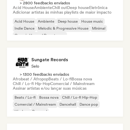
> 2800 feedbacks enviados
Acid House
Ambiente
Chill out
Deep house
Eletrônica
Adicionar artistas às minhas playlists de maior impacto
Acid House
Ambiente
Deep house
House music
Indie Dance
Melodic & Progressive House
Minimal
Organic House / Downtempo
Sungate Records
Selo
> 1300 feedbacks enviados
Afrobeat / Afropop
Beats / Lo-fi
Bossa nova
Chill / Lo-fi Hip-Hop
Comercial / Mainstream
Assinar artistas e/ou lançar suas músicas
Beats / Lo-fi
Bossa nova
Chill / Lo-fi Hip-Hop
Comercial / Mainstream
Dancehall
Dance pop
Hip-hop
Pop soul