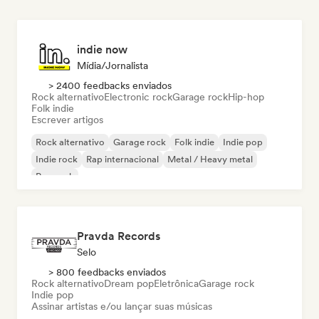
indie now
Mídia/Jornalista
> 2400 feedbacks enviados
Rock alternativo
Electronic rock
Garage rock
Hip-hop
Folk indie
Escrever artigos
Rock alternativo
Garage rock
Folk indie
Indie pop
Indie rock
Rap internacional
Metal / Heavy metal
Pop rock
Pravda Records
Selo
> 800 feedbacks enviados
Rock alternativo
Dream pop
Eletrônica
Garage rock
Indie pop
Assinar artistas e/ou lançar suas músicas