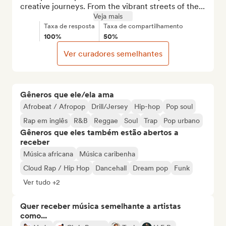
creative journeys. From the vibrant streets of the...
Veja mais
Taxa de resposta
Taxa de compartilhamento
100%
50%
Ver curadores semelhantes
Gêneros que ele/ela ama
Afrobeat / Afropop
Drill/Jersey
Hip-hop
Pop soul
Rap em inglês
R&B
Reggae
Soul
Trap
Pop urbano
Gêneros que eles também estão abertos a
receber
Música africana
Música caribenha
Cloud Rap / Hip Hop
Dancehall
Dream pop
Funk
Ver tudo +2
Quer receber música semelhante a artistas
como...