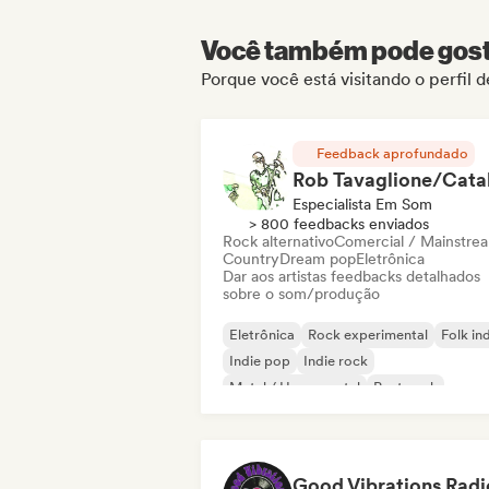
Você também pode gosta
Porque você está visitando o perfil d
Feedback aprofundado
Especialista Em Som
> 800 feedbacks enviados
Rock alternativo
Comercial / Mainstre
Country
Dream pop
Eletrônica
Dar aos artistas feedbacks detalhados
sobre o som/produção
Eletrônica
Rock experimental
Folk in
Indie pop
Indie rock
Metal / Heavy metal
Post punk
Rock & Roll / Rock Clássico
Good Vibrations Radi