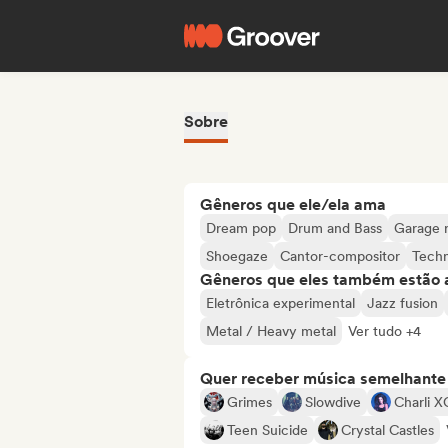
Sobre
Gêneros que ele/ela ama
Dream pop
Drum and Bass
Garage 
Shoegaze
Cantor-compositor
Tech
Gêneros que eles também estão 
Eletrônica experimental
Jazz fusion
Metal / Heavy metal
Ver tudo +4
Quer receber música semelhante a
Grimes
Slowdive
Charli 
Teen Suicide
Crystal Castles