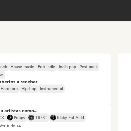
rock
House music
Folk indie
Indie pop
Post punk
no
abertos a receber
Hardcore
Hip-hop
Instrumental
 artistas como...
XCX
Poppy
TR/ST
Ricky Eat Acid
Ver tudo +4