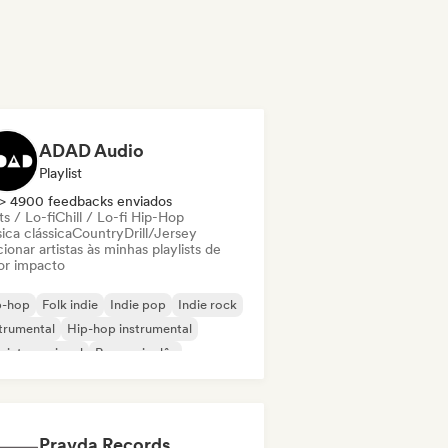
ADAD Audio
Playlist
> 4900 feedbacks enviados
s / Lo-fi
Chill / Lo-fi Hip-Hop
ica clássica
Country
Drill/Jersey
ionar artistas às minhas playlists de
or impacto
p-hop
Folk indie
Indie pop
Indie rock
trumental
Hip-hop instrumental
 internacional
Rap em inglês
Pravda Records