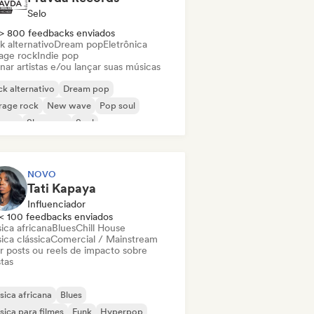
Selo
> 800 feedbacks enviados
k alternativo
Dream pop
Eletrônica
age rock
Indie pop
nar artistas e/ou lançar suas músicas
k alternativo
Dream pop
rage rock
New wave
Pop soul
ggae
Shoegaze
Soul
NOVO
Tati Kapaya
Influenciador
< 100 feedbacks enviados
ica africana
Blues
Chill House
ica clássica
Comercial / Mainstream
ar posts ou reels de impacto sobre
stas
ica africana
Blues
ica para filmes
Funk
Hyperpop