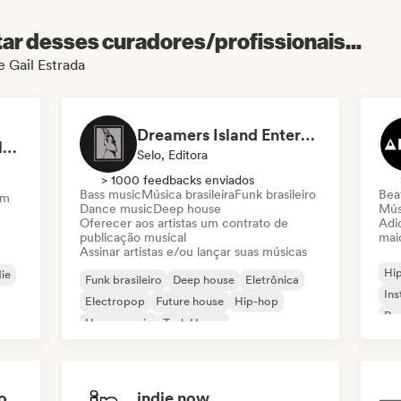
r desses curadores/profissionais...
e Gail Estrada
Dreamers Island Entertainment
Rob Tavaglione/Catalyst Recording
Selo, Editora
> 1000 feedbacks enviados
Bass music
Música brasileira
Funk brasileiro
Beat
am
Dance music
Deep house
Mús
Oferecer aos artistas um contrato de
Adic
publicação musical
mai
Assinar artistas e/ou lançar suas músicas
Hi
die
Funk brasileiro
Deep house
Eletrônica
Ins
Electropop
Future house
Hip-hop
Rap
House music
Tech House
o
indie now