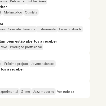
eamy
Relaxante
Subterrâneo
eber
i
Melancólico
Otimista
ma
mos
Sons electrônicos
Instrumental
Faixa finalizada
s também estão abertos a receber
 vivo
Produção profissional
o
Próximo projeto
Jovens talentos
tos a receber
experimental
Grime
Jazz moderno
Ver tudo +5