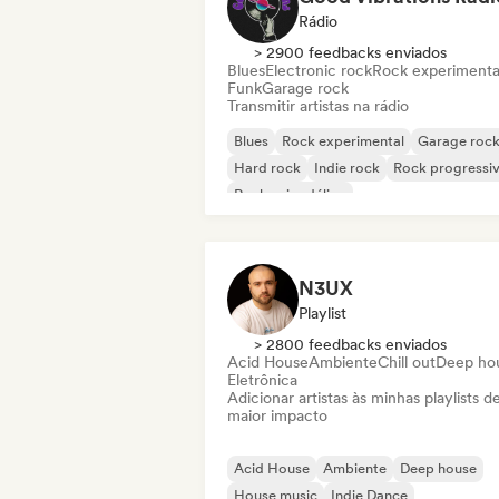
Rádio
> 2900 feedbacks enviados
Blues
Electronic rock
Rock experimenta
Funk
Garage rock
Transmitir artistas na rádio
Blues
Rock experimental
Garage roc
Hard rock
Indie rock
Rock progressi
Rock psicodélico
Rock & Roll / Rock Clássico
N3UX
Playlist
> 2800 feedbacks enviados
Acid House
Ambiente
Chill out
Deep ho
Eletrônica
Adicionar artistas às minhas playlists d
maior impacto
Acid House
Ambiente
Deep house
House music
Indie Dance