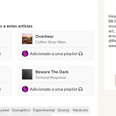
Hey,
88.
 a estes artistas
mus
art,
arou
Overhear
diff
Coffee Shop Vibes
week
Adicionado a uma playlist
Beware The Dark
Fictional Response
Adicionado a uma playlist
çável
Energético
Experimental
Groovy
Hardcore