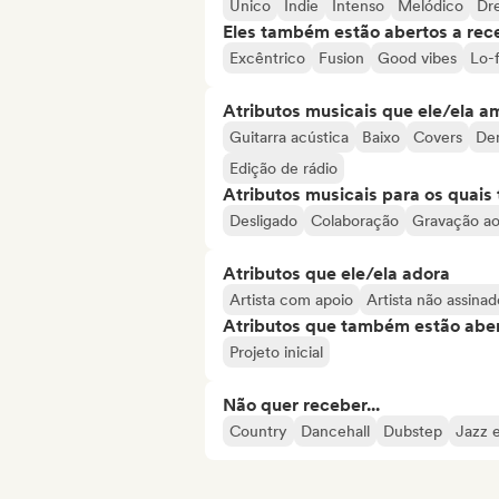
Único
Indie
Intenso
Melódico
Dr
Eles também estão abertos a rec
Excêntrico
Fusion
Good vibes
Lo-f
Atributos musicais que ele/ela a
Guitarra acústica
Baixo
Covers
De
Edição de rádio
Atributos musicais para os quai
Desligado
Colaboração
Gravação ao
Atributos que ele/ela adora
Artista com apoio
Artista não assinad
Atributos que também estão aber
Projeto inicial
Não quer receber...
Country
Dancehall
Dubstep
Jazz 