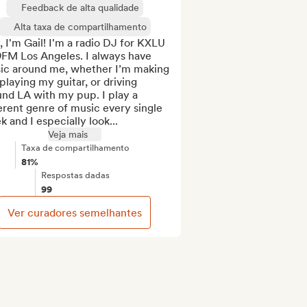
Feedback de alta qualidade
Alta taxa de compartilhamento
 I'm Gail! I'm a radio DJ for KXLU 
9FM Los Angeles. I always have 
ic around me, whether I’m making 
 playing my guitar, or driving 
nd LA with my pup. I play a 
erent genre of music every single 
 and I especially look...
Veja mais
Taxa de compartilhamento
81%
Respostas dadas
99
Ver curadores semelhantes