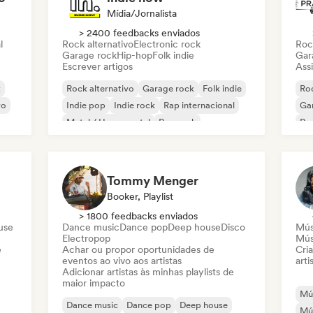
Mídia/Jornalista
> 2400 feedbacks enviados
l
Rock alternativo
Electronic rock
Roc
Garage rock
Hip-hop
Folk indie
Gar
Escrever artigos
Assi
k
Rock alternativo
Garage rock
Folk indie
Roc
vo
Indie pop
Indie rock
Rap internacional
Ga
Metal / Heavy metal
Pop rock
Re
Tommy Menger
Booker, Playlist
> 1800 feedbacks enviados
use
Dance music
Dance pop
Deep house
Disco
Mús
Electropop
Mús
e
Achar ou propor oportunidades de
Cri
eventos ao vivo aos artistas
arti
Adicionar artistas às minhas playlists de
maior impacto
Mús
Dance music
Dance pop
Deep house
Mús