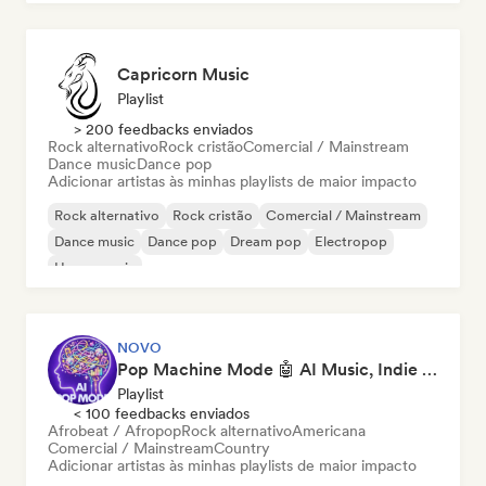
Capricorn Music
Playlist
> 200 feedbacks enviados
Rock alternativo
Rock cristão
Comercial / Mainstream
Dance music
Dance pop
Adicionar artistas às minhas playlists de maior impacto
Rock alternativo
Rock cristão
Comercial / Mainstream
Dance music
Dance pop
Dream pop
Electropop
House music
NOVO
Pop Machine Mode 🤖 AI Music, Indie Pop & Dream Pop
Playlist
< 100 feedbacks enviados
Afrobeat / Afropop
Rock alternativo
Americana
Comercial / Mainstream
Country
Adicionar artistas às minhas playlists de maior impacto