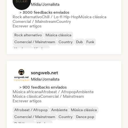
Mídia/Jornalista
> 3000 feedbacks enviados
Rock alternativo
Chill / Lo-fi Hip-Hop
Música clássica
Comercial / Mainstream
Country
Escrever artigos
Rock alternativo
Música clássica
Comercial / Mainstream
Country
Dub
Funk
Hardcore
Hip-hop
songweb.net
Mídia/Jornalista
> 900 feedbacks enviados
Música africana
Afrobeat / Afropop
Ambiente
Música clássica
Comercial / Mainstream
Escrever artigos
Afrobeat / Afropop
Ambiente
Música clássica
Comercial / Mainstream
Country
Dance pop
Drill/Jersey
Hip-hop