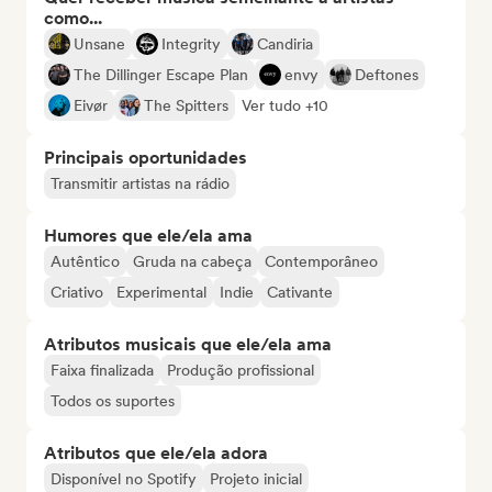
como...
Unsane
Integrity
Candiria
The Dillinger Escape Plan
envy
Deftones
Eivør
The Spitters
Ver tudo +10
Principais oportunidades
Transmitir artistas na rádio
Humores que ele/ela ama
Autêntico
Gruda na cabeça
Contemporâneo
Criativo
Experimental
Indie
Cativante
Atributos musicais que ele/ela ama
Faixa finalizada
Produção profissional
Todos os suportes
Atributos que ele/ela adora
Disponível no Spotify
Projeto inicial