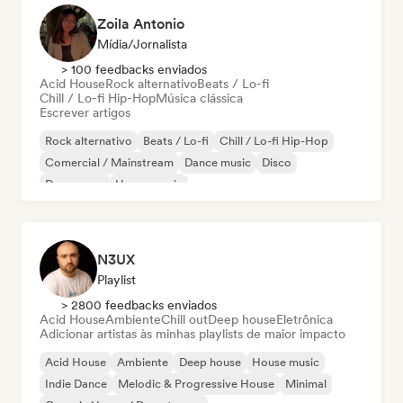
Zoila Antonio
Mídia/Jornalista
> 100 feedbacks enviados
Acid House
Rock alternativo
Beats / Lo-fi
Chill / Lo-fi Hip-Hop
Música clássica
Escrever artigos
Rock alternativo
Beats / Lo-fi
Chill / Lo-fi Hip-Hop
Comercial / Mainstream
Dance music
Disco
Dream pop
House music
N3UX
Playlist
> 2800 feedbacks enviados
Acid House
Ambiente
Chill out
Deep house
Eletrônica
Adicionar artistas às minhas playlists de maior impacto
Acid House
Ambiente
Deep house
House music
Indie Dance
Melodic & Progressive House
Minimal