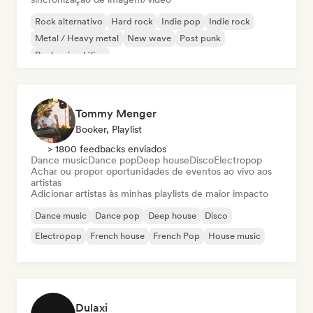
Rock alternativo
Hard rock
Indie pop
Indie rock
Metal / Heavy metal
New wave
Post punk
Rock psicodélico
Tommy Menger
Booker, Playlist
> 1800 feedbacks enviados
Dance music
Dance pop
Deep house
Disco
Electropop
Achar ou propor oportunidades de eventos ao vivo aos
artistas
Adicionar artistas às minhas playlists de maior impacto
Dance music
Dance pop
Deep house
Disco
Electropop
French house
French Pop
House music
Dulaxi