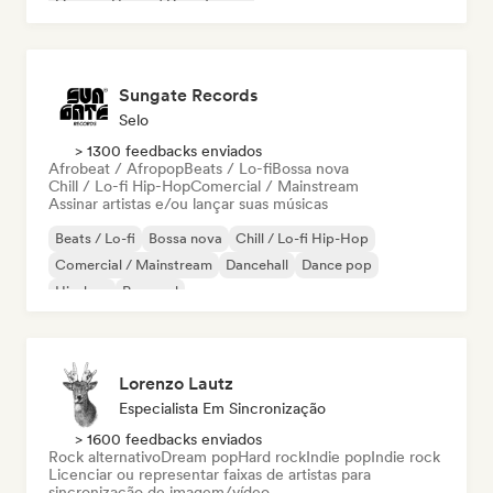
Organic House / Downtempo
Sungate Records
Selo
> 1300 feedbacks enviados
Afrobeat / Afropop
Beats / Lo-fi
Bossa nova
Chill / Lo-fi Hip-Hop
Comercial / Mainstream
Assinar artistas e/ou lançar suas músicas
Beats / Lo-fi
Bossa nova
Chill / Lo-fi Hip-Hop
Comercial / Mainstream
Dancehall
Dance pop
Hip-hop
Pop soul
Lorenzo Lautz
Especialista Em Sincronização
> 1600 feedbacks enviados
Rock alternativo
Dream pop
Hard rock
Indie pop
Indie rock
Licenciar ou representar faixas de artistas para
sincronização de imagem/vídeo