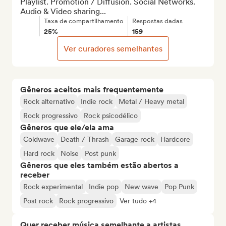
Playlist. Promotion / Diffusion. Social Networks. 
Audio & Video sharing...
Taxa de compartilhamento
Respostas dadas
25%
159
Ver curadores semelhantes
Gêneros aceitos mais frequentemente
Rock alternativo
Indie rock
Metal / Heavy metal
Rock progressivo
Rock psicodélico
Gêneros que ele/ela ama
Coldwave
Death / Thrash
Garage rock
Hardcore
Hard rock
Noise
Post punk
Gêneros que eles também estão abertos a
receber
Rock experimental
Indie pop
New wave
Pop Punk
Post rock
Rock progressivo
Ver tudo +4
Quer receber música semelhante a artistas