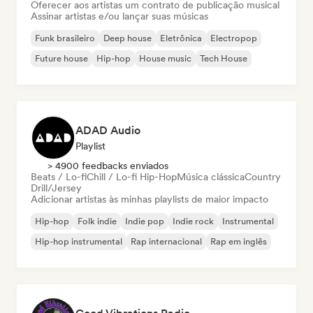
Oferecer aos artistas um contrato de publicação musical
Assinar artistas e/ou lançar suas músicas
Funk brasileiro
Deep house
Eletrônica
Electropop
Future house
Hip-hop
House music
Tech House
ADAD Audio
Playlist
> 4900 feedbacks enviados
Beats / Lo-fi
Chill / Lo-fi Hip-Hop
Música clássica
Country
Drill/Jersey
Adicionar artistas às minhas playlists de maior impacto
Hip-hop
Folk indie
Indie pop
Indie rock
Instrumental
Hip-hop instrumental
Rap internacional
Rap em inglês