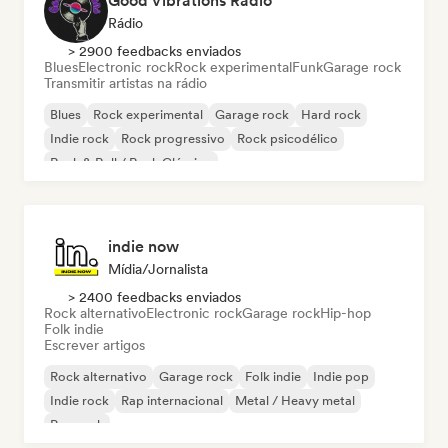
Good Vibrations Radio
Rádio
> 2900 feedbacks enviados
Blues
Electronic rock
Rock experimental
Funk
Garage rock
Transmitir artistas na rádio
Blues
Rock experimental
Garage rock
Hard rock
Indie rock
Rock progressivo
Rock psicodélico
Rock & Roll / Rock Clássico
indie now
Mídia/Jornalista
> 2400 feedbacks enviados
Rock alternativo
Electronic rock
Garage rock
Hip-hop
Folk indie
Escrever artigos
Rock alternativo
Garage rock
Folk indie
Indie pop
Indie rock
Rap internacional
Metal / Heavy metal
Pop rock