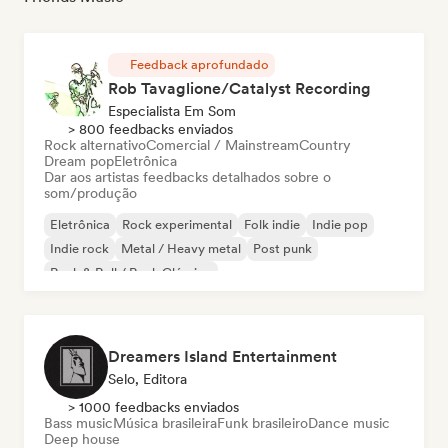
Feedback aprofundado
Rob Tavaglione/Catalyst Recording
Especialista Em Som
> 800 feedbacks enviados
Rock alternativo
Comercial / Mainstream
Country
Dream pop
Eletrônica
Dar aos artistas feedbacks detalhados sobre o
som/produção
Eletrônica
Rock experimental
Folk indie
Indie pop
Indie rock
Metal / Heavy metal
Post punk
Rock & Roll / Rock Clássico
Dreamers Island Entertainment
Selo, Editora
> 1000 feedbacks enviados
Bass music
Música brasileira
Funk brasileiro
Dance music
Deep house