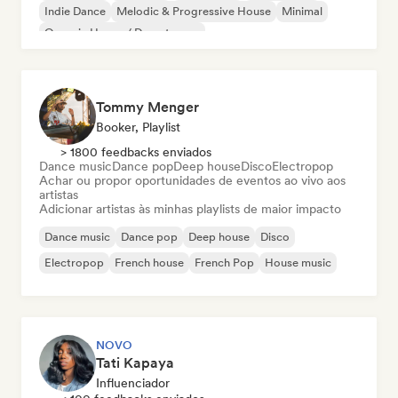
Indie Dance
Melodic & Progressive House
Minimal
Organic House / Downtempo
Tommy Menger
Booker, Playlist
> 1800 feedbacks enviados
Dance music
Dance pop
Deep house
Disco
Electropop
Achar ou propor oportunidades de eventos ao vivo aos
artistas
Adicionar artistas às minhas playlists de maior impacto
Dance music
Dance pop
Deep house
Disco
Electropop
French house
French Pop
House music
NOVO
Tati Kapaya
Influenciador