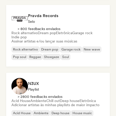
Pravda Records
Selo
> 800 feedbacks enviados
Rock alternativo
Dream pop
Eletrônica
Garage rock
Indie pop
Assinar artistas e/ou lançar suas músicas
Rock alternativo
Dream pop
Garage rock
New wave
Pop soul
Reggae
Shoegaze
Soul
N3UX
Playlist
> 2800 feedbacks enviados
Acid House
Ambiente
Chill out
Deep house
Eletrônica
Adicionar artistas às minhas playlists de maior impacto
Acid House
Ambiente
Deep house
House music