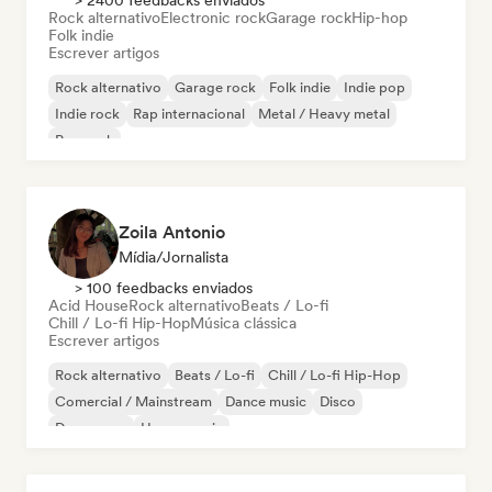
> 2400 feedbacks enviados
Rock alternativo
Electronic rock
Garage rock
Hip-hop
Folk indie
Escrever artigos
Rock alternativo
Garage rock
Folk indie
Indie pop
Indie rock
Rap internacional
Metal / Heavy metal
Pop rock
Zoila Antonio
Mídia/Jornalista
> 100 feedbacks enviados
Acid House
Rock alternativo
Beats / Lo-fi
Chill / Lo-fi Hip-Hop
Música clássica
Escrever artigos
Rock alternativo
Beats / Lo-fi
Chill / Lo-fi Hip-Hop
Comercial / Mainstream
Dance music
Disco
Dream pop
House music