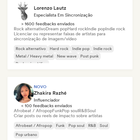
Lorenzo Lautz
Especialista Em Sincronização
> 1600 feedbacks enviados
Rock alternativo
Dream pop
Hard rock
Indie pop
Indie rock
Licenciar ou representar faixas de artistas para
sincronização de imagem/vídeo
Rock alternativo
Hard rock
Indie pop
Indie rock
Metal / Heavy metal
New wave
Post punk
Rock psicodélico
NOVO
Zhakira Razhé
Influenciador
< 100 feedbacks enviados
Afrobeat / Afropop
Funk
Pop soul
R&B
Soul
Criar posts ou reels de impacto sobre artistas
Afrobeat / Afropop
Funk
Pop soul
R&B
Soul
Pop urbano