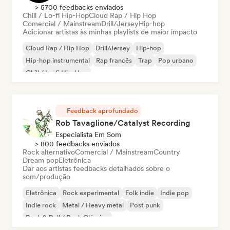
> 5700 feedbacks enviados
Chill / Lo-fi Hip-Hop
Cloud Rap / Hip Hop
Comercial / Mainstream
Drill/Jersey
Hip-hop
Adicionar artistas às minhas playlists de maior impacto
Cloud Rap / Hip Hop
Drill/Jersey
Hip-hop
Hip-hop instrumental
Rap francês
Trap
Pop urbano
Chill / Lo-fi Hip-Hop
Feedback aprofundado
Rob Tavaglione/Catalyst Recording
Especialista Em Som
> 800 feedbacks enviados
Rock alternativo
Comercial / Mainstream
Country
Dream pop
Eletrônica
Dar aos artistas feedbacks detalhados sobre o
som/produção
Eletrônica
Rock experimental
Folk indie
Indie pop
Indie rock
Metal / Heavy metal
Post punk
Rock & Roll / Rock Clássico