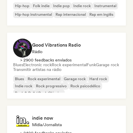
Hip-hop
Folk indie
Indie pop
Indie rock
Instrumental
Hip-hop instrumental
Rap internacional
Rap em inglês
Good Vibrations Radio
Rádio
> 2900 feedbacks enviados
Blues
Electronic rock
Rock experimental
Funk
Garage rock
Transmitir artistas na rádio
Blues
Rock experimental
Garage rock
Hard rock
Indie rock
Rock progressivo
Rock psicodélico
Rock & Roll / Rock Clássico
indie now
Mídia/Jornalista