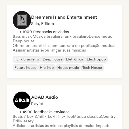
Dreamers Island Entertainment
Selo, Editora
> 1000 feedbacks enviados
Bass music
Música brasileira
Funk brasileiro
Dance music
Deep house
Oferecer aos artistas um contrato de publicação musical
Assinar artistas e/ou lançar suas músicas
Funk brasileiro
Deep house
Eletrônica
Electropop
Future house
Hip-hop
House music
Tech House
ADAD Audio
Playlist
> 4900 feedbacks enviados
Beats / Lo-fi
Chill / Lo-fi Hip-Hop
Música clássica
Country
Drill/Jersey
Adicionar artistas às minhas playlists de maior impacto