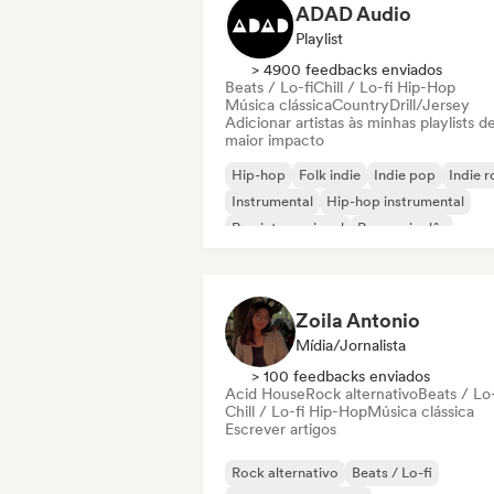
ADAD Audio
Playlist
> 4900 feedbacks enviados
Beats / Lo-fi
Chill / Lo-fi Hip-Hop
Música clássica
Country
Drill/Jersey
Adicionar artistas às minhas playlists d
maior impacto
Hip-hop
Folk indie
Indie pop
Indie 
Instrumental
Hip-hop instrumental
Rap internacional
Rap em inglês
Zoila Antonio
Mídia/Jornalista
> 100 feedbacks enviados
Acid House
Rock alternativo
Beats / Lo-
Chill / Lo-fi Hip-Hop
Música clássica
Escrever artigos
Rock alternativo
Beats / Lo-fi