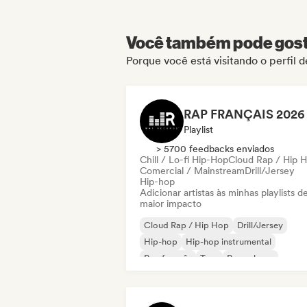
Você também pode gosta
Porque você está visitando o perfil d
Playlist
> 5700 feedbacks enviados
Chill / Lo-fi Hip-Hop
Cloud Rap / Hip 
Comercial / Mainstream
Drill/Jersey
Hip-hop
Adicionar artistas às minhas playlists d
maior impacto
Cloud Rap / Hip Hop
Drill/Jersey
Hip-hop
Hip-hop instrumental
Rap francês
Trap
Pop urbano
Chill / Lo-fi Hip-Hop