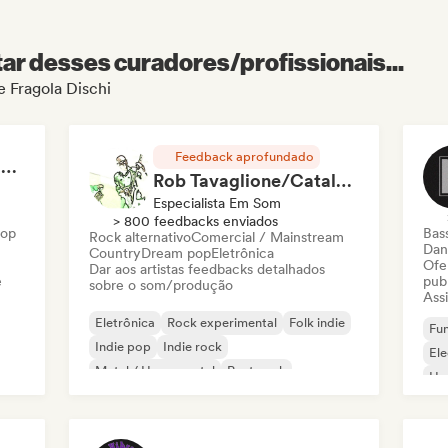
r desses curadores/profissionais...
e Fragola Dischi
Feedback aprofundado
RAP FRANÇAIS 2026 🔥🇫🇷 (Way Records)
Rob Tavaglione/Catalyst Recording
Especialista Em Som
> 800 feedbacks enviados
Hop
Bas
Rock alternativo
Comercial / Mainstream
Dan
Country
Dream pop
Eletrônica
Ofe
Dar aos artistas feedbacks detalhados
e
pub
sobre o som/produção
Assi
Eletrônica
Rock experimental
Folk indie
Fun
Indie pop
Indie rock
El
Metal / Heavy metal
Post punk
Ho
Rock & Roll / Rock Clássico