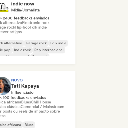
indie now
Mídia/Jornalista
> 2400 feedbacks enviados
k alternativo
Electronic rock
age rock
Hip-hop
Folk indie
ever artigos
k alternativo
Garage rock
Folk indie
ie pop
Indie rock
Rap internacional
al / Heavy metal
Pop rock
NOVO
Tati Kapaya
Influenciador
< 100 feedbacks enviados
ica africana
Blues
Chill House
ica clássica
Comercial / Mainstream
ar posts ou reels de impacto sobre
stas
ica africana
Blues