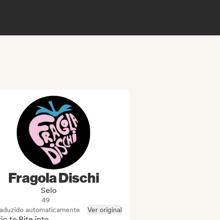
Fragola Dischi
Selo
49
raduzido automaticamente
Ver original
c to Bite into
