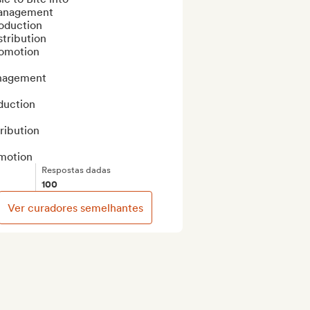
anagement

oduction

stribution

omotion

agement

uction

ribution

motion
Respostas dadas
100
Ver curadores semelhantes