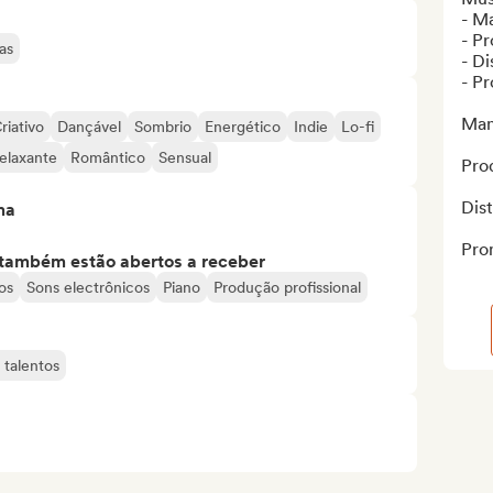
- M
- Pr
as
- Di
- Pr
Man
riativo
Dançável
Sombrio
Energético
Indie
Lo-fi
elaxante
Romântico
Sensual
Prod
Dist
ma
Pro
s também estão abertos a receber
os
Sons electrônicos
Piano
Produção profissional
 talentos