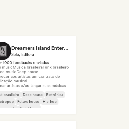
Dreamers Island Entertainment
Selo, Editora
> 1000 feedbacks enviados
s music
Música brasileira
Funk brasileiro
ce music
Deep house
recer aos artistas um contrato de
licação musical
nar artistas e/ou lançar suas músicas
k brasileiro
Deep house
Eletrônica
ectropop
Future house
Hip-hop
use music
Tech House