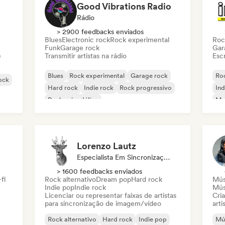
Good Vibrations Radio
Rádio
> 2900 feedbacks enviados
Blues
Electronic rock
Rock experimental
Roc
Funk
Garage rock
Gar
e
Transmitir artistas na rádio
Escr
Blues
Rock experimental
Garage rock
Roc
rock
Hard rock
Indie rock
Rock progressivo
Ind
Rock psicodélico
Met
Rock & Roll / Rock Clássico
Lorenzo Lautz
Especialista Em Sincronização
> 1600 feedbacks enviados
fi
Rock alternativo
Dream pop
Hard rock
Mús
Indie pop
Indie rock
Mús
Licenciar ou representar faixas de artistas
Cri
para sincronização de imagem/vídeo
arti
Rock alternativo
Hard rock
Indie pop
Mús