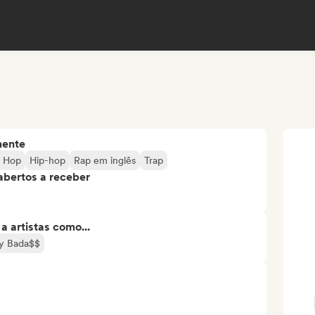
mente
p Hop
Hip-hop
Rap em inglês
Trap
abertos a receber
 artistas como...
y Bada$$