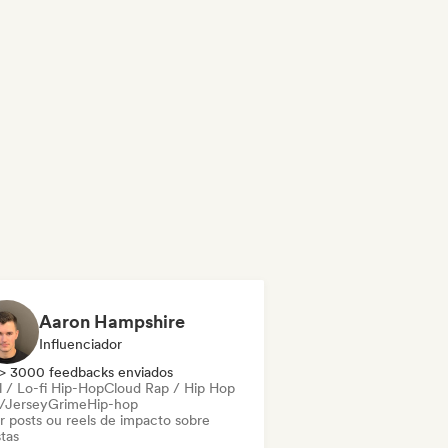
Aaron Hampshire
Influenciador
> 3000 feedbacks enviados
l / Lo-fi Hip-Hop
Cloud Rap / Hip Hop
l/Jersey
Grime
Hip-hop
ar posts ou reels de impacto sobre
stas