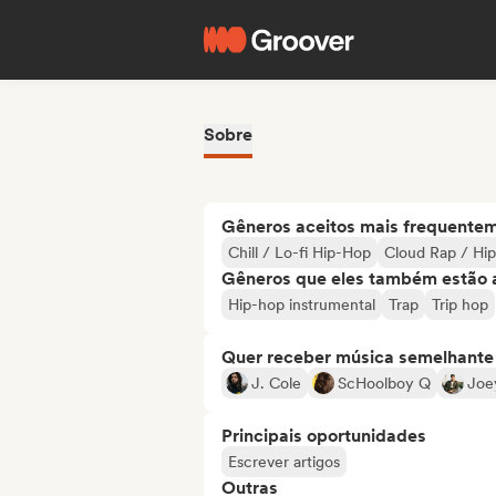
Sobre
Gêneros aceitos mais frequente
Chill / Lo-fi Hip-Hop
Cloud Rap / Hi
Gêneros que eles também estão 
Hip-hop instrumental
Trap
Trip hop
Quer receber música semelhante a
J. Cole
ScHoolboy Q
Joe
Principais oportunidades
Escrever artigos
Outras