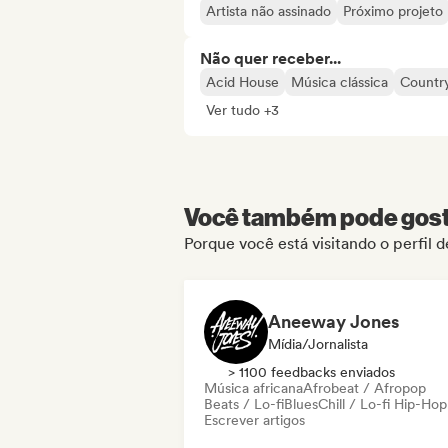
Artista não assinado
Próximo projeto
Não quer receber...
Acid House
Música clássica
Countr
Ver tudo +3
Você também pode gosta
Porque você está visitando o perfil 
Aneeway Jones
Mídia/Jornalista
> 1100 feedbacks enviados
Música africana
Afrobeat / Afropop
Beats / Lo-fi
Blues
Chill / Lo-fi Hip-Hop
Escrever artigos