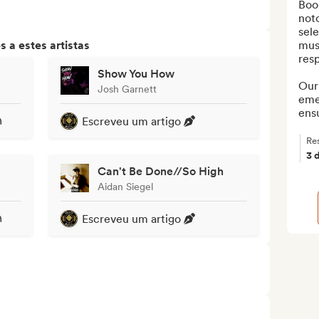
Boo
notc
sele
 a estes artistas
musi
resp
Show You How
Our 
Josh Garnett
emer
ensu
Escreveu um artigo
Re
3 
Can't Be Done//So High
Aidan Siegel
Escreveu um artigo