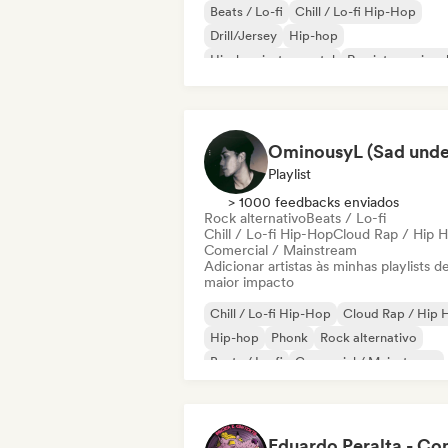
Beats / Lo-fi
Chill / Lo-fi Hip-Hop
Drill/Jersey
Hip-hop
Hip-hop instrumental
Rap internaciona
Rap em inglês
Rap francês
Playlist
> 1000 feedbacks enviados
Rock alternativo
Beats / Lo-fi
Chill / Lo-fi Hip-Hop
Cloud Rap / Hip 
Comercial / Mainstream
Adicionar artistas às minhas playlists d
maior impacto
Chill / Lo-fi Hip-Hop
Cloud Rap / Hip 
Hip-hop
Phonk
Rock alternativo
Beats / Lo-fi
Comercial / Mainstream
Drill/Jersey