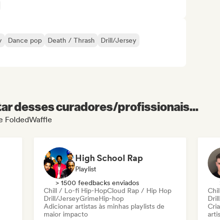
y
Dance pop
Death / Thrash
Drill/Jersey
r desses curadores/profissionais...
de FoldedWaffle
High School Rap
Playlist
> 1500 feedbacks enviados
Chill / Lo-fi Hip-Hop
Cloud Rap / Hip Hop
Chil
Drill/Jersey
Grime
Hip-hop
Dril
Adicionar artistas às minhas playlists de
Cri
maior impacto
arti