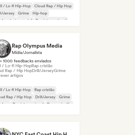
ll / Lo-fi Hip-Hop
Cloud Rap / Hip Hop
ll/Jersey
Grime
Hip-hop
-hop instrumental
Rap internacional
 em inglês
Rap Olympus Media
Mídia/Jornalista
> 1000 feedbacks enviados
l / Lo-fi Hip-Hop
Rap cristão
ud Rap / Hip Hop
Drill/Jersey
Grime
ever artigos
ll / Lo-fi Hip-Hop
Rap cristão
oud Rap / Hip Hop
Drill/Jersey
Grime
p-hop
Rap internacional
Rap em inglês
NYC East Coast Hip Hop to play Chess to - Best BoomBap / Conscious Rap 2026 (Independent Rap Only)