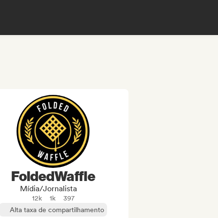
FoldedWaffle
Mídia/Jornalista
12k
1k
397
Alta taxa de compartilhamento