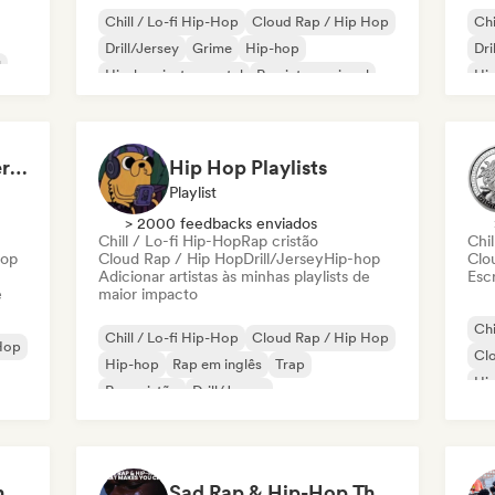
Chill / Lo-fi Hip-Hop
Cloud Rap / Hip Hop
Chi
Drill/Jersey
Grime
Hip-hop
Dri
l
Hip-hop instrumental
Rap internacional
Hip
Rap em inglês
Rap
OminousyL (Sad underground)
Hip Hop Playlists
Playlist
> 2000 feedbacks enviados
Chill / Lo-fi Hip-Hop
Rap cristão
Chil
Hop
Cloud Rap / Hip Hop
Drill/Jersey
Hip-hop
Clo
Adicionar artistas às minhas playlists de
Escr
e
maior impacto
Chi
Chill / Lo-fi Hip-Hop
Cloud Rap / Hip Hop
Hop
Cl
Hip-hop
Rap em inglês
Trap
Hi
Rap cristão
Drill/Jersey
Hip-hop instrumental
Eduardo Peralta - Content Creator
Sad Rap & Hip-Hop That Makes You Cry