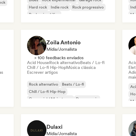
rock
Hard rock
Indie rock
Rock progressivo
Ind
Rock psicodélico
Met
Rock & Roll / Rock Clássico
Zoila Antonio
Mídia/Jornalista
> 100 feedbacks enviados
Acid House
Rock alternativo
Beats / Lo-fi
Aci
Chill / Lo-fi Hip-Hop
Música clássica
Elet
as
Escrever artigos
Adic
mai
Rock alternativo
Beats / Lo-fi
Ac
Chill / Lo-fi Hip-Hop
Ho
Comercial / Mainstream
Dance music
Mel
Disco
Dream pop
House music
Or
Dulaxi
Mídia/Jornalista