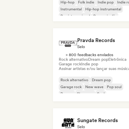
Hip-hop
Folk indie
Indie pop
Indie 
Instrumental
Hip-hop instrumental
Rap internacional
Rap em inglês
Pravda Records
Selo
> 800 feedbacks enviados
Rock alternativo
Dream pop
Eletrônica
Garage rock
Indie pop
Assinar artistas e/ou lançar suas músic
Rock alternativo
Dream pop
Garage rock
New wave
Pop soul
Reggae
Shoegaze
Soul
Sungate Records
Selo