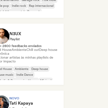
ie pop
Indie rock
Rap internacional
al / Heavy metal
Pop rock
N3UX
Playlist
> 2800 feedbacks enviados
d House
Ambiente
Chill out
Deep house
rônica
ionar artistas às minhas playlists de
or impacto
id House
Ambiente
Deep house
use music
Indie Dance
odic & Progressive House
Minimal
ganic House / Downtempo
NOVO
Tati Kapaya