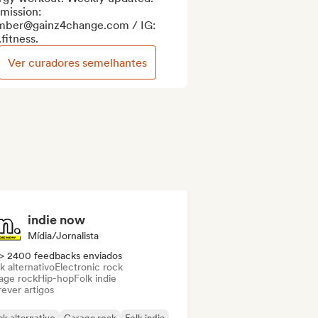
ission: 
ber@gainz4change.com / IG: 
fitness.
Ver curadores semelhantes
indie now
Mídia/Jornalista
> 2400 feedbacks enviados
k alternativo
Electronic rock
age rock
Hip-hop
Folk indie
ever artigos
k alternativo
Garage rock
Folk indie