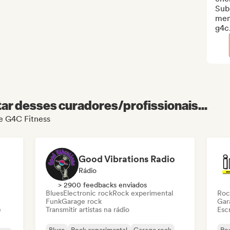
Subm
mem
g4c.
r desses curadores/profissionais...
de G4C Fitness
Good Vibrations Radio
Rádio
> 2900 feedbacks enviados
Blues
Electronic rock
Rock experimental
Roc
Funk
Garage rock
Gar
e
Transmitir artistas na rádio
Escr
Blues
Rock experimental
Garage rock
Roc