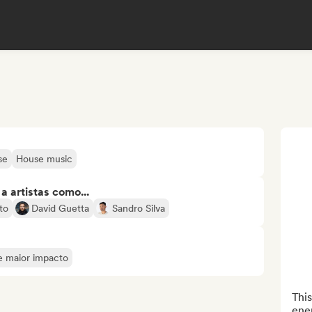
se
House music
 artistas como...
to
David Guetta
Sandro Silva
de maior impacto
This
ene