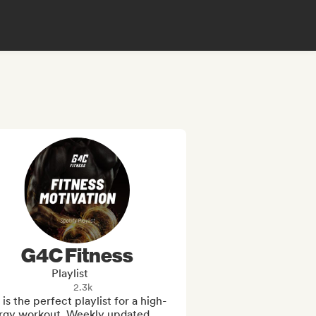
G4C Fitness
Playlist
2.3k
 is the perfect playlist for a high-
rgy workout. Weekly updated. 