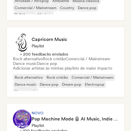
Afrobeat / Afropop
Ambiente
Música clássica
Comercial / Mainstream
Country
Dance pop
Drill/Jersey
Hip-hop
Capricorn Music
Playlist
> 200 feedbacks enviados
Rock alternativo
Rock cristão
Comercial / Mainstream
Dance music
Dance pop
Adicionar artistas às minhas playlists de maior impacto
Rock alternativo
Rock cristão
Comercial / Mainstream
Dance music
Dance pop
Dream pop
Electropop
House music
NOVO
Pop Machine Mode 🤖 AI Music, Indie Pop & Dream Pop
Playlist
< 100 feedbacks enviados