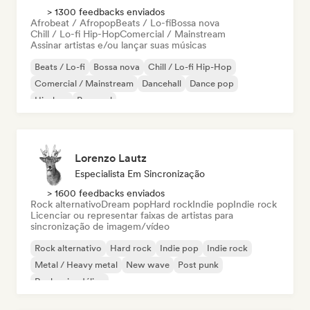
> 1300 feedbacks enviados
Afrobeat / Afropop
Beats / Lo-fi
Bossa nova
Chill / Lo-fi Hip-Hop
Comercial / Mainstream
Assinar artistas e/ou lançar suas músicas
Beats / Lo-fi
Bossa nova
Chill / Lo-fi Hip-Hop
Comercial / Mainstream
Dancehall
Dance pop
Hip-hop
Pop soul
Lorenzo Lautz
Especialista Em Sincronização
> 1600 feedbacks enviados
Rock alternativo
Dream pop
Hard rock
Indie pop
Indie rock
Licenciar ou representar faixas de artistas para
sincronização de imagem/vídeo
Rock alternativo
Hard rock
Indie pop
Indie rock
Metal / Heavy metal
New wave
Post punk
Rock psicodélico