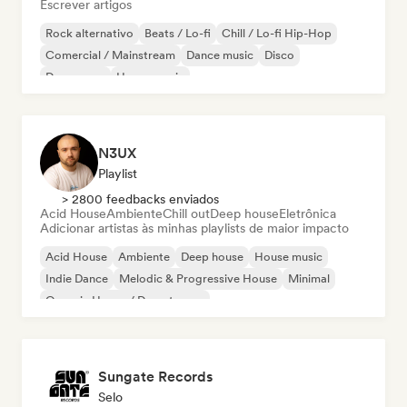
Escrever artigos
Rock alternativo
Beats / Lo-fi
Chill / Lo-fi Hip-Hop
Comercial / Mainstream
Dance music
Disco
Dream pop
House music
N3UX
Playlist
> 2800 feedbacks enviados
Acid House
Ambiente
Chill out
Deep house
Eletrônica
Adicionar artistas às minhas playlists de maior impacto
Acid House
Ambiente
Deep house
House music
Indie Dance
Melodic & Progressive House
Minimal
Organic House / Downtempo
Sungate Records
Selo