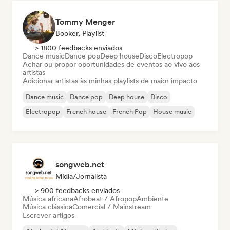
Tommy Menger
Booker, Playlist
> 1800 feedbacks enviados
Dance music
Dance pop
Deep house
Disco
Electropop
Achar ou propor oportunidades de eventos ao vivo aos
artistas
Adicionar artistas às minhas playlists de maior impacto
Dance music
Dance pop
Deep house
Disco
Electropop
French house
French Pop
House music
songweb.net
Mídia/Jornalista
> 900 feedbacks enviados
Música africana
Afrobeat / Afropop
Ambiente
Música clássica
Comercial / Mainstream
Escrever artigos