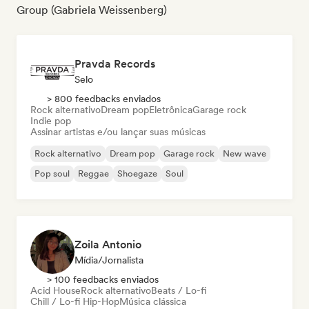
Group (Gabriela Weissenberg)
Pravda Records
Selo
> 800 feedbacks enviados
Rock alternativo
Dream pop
Eletrônica
Garage rock
Indie pop
Assinar artistas e/ou lançar suas músicas
Rock alternativo
Dream pop
Garage rock
New wave
Pop soul
Reggae
Shoegaze
Soul
Zoila Antonio
Mídia/Jornalista
> 100 feedbacks enviados
Acid House
Rock alternativo
Beats / Lo-fi
Chill / Lo-fi Hip-Hop
Música clássica