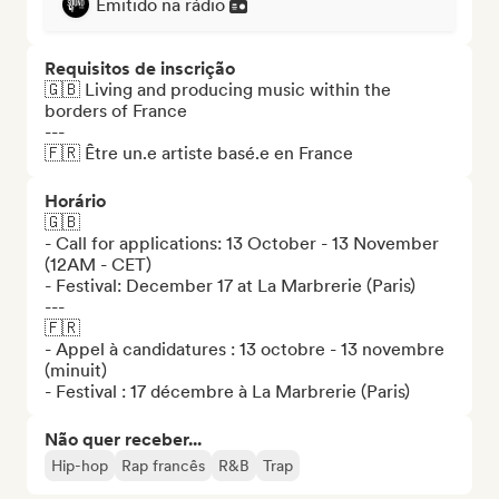
Emitido na rádio
Requisitos de inscrição
🇬🇧 Living and producing music within the 
borders of France

---

🇫🇷 Être un.e artiste basé.e en France
Horário
🇬🇧

- Call for applications: 13 October - 13 November 
(12AM - CET) 

- Festival: December 17 at La Marbrerie (Paris) 

---

🇫🇷

- Appel à candidatures : 13 octobre - 13 novembre 
(minuit) 

- Festival : 17 décembre à La Marbrerie (Paris)
Não quer receber...
Hip-hop
Rap francês
R&B
Trap