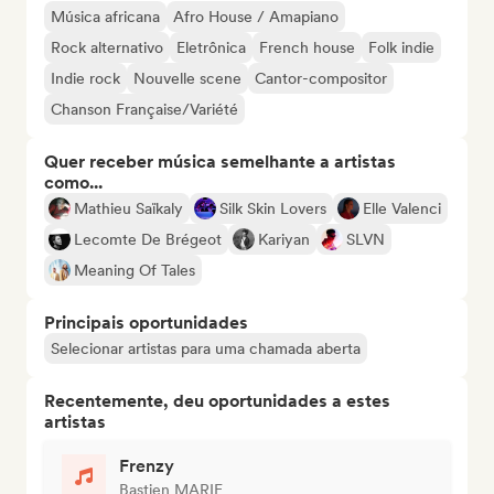
Música africana
Afro House / Amapiano
Rock alternativo
Eletrônica
French house
Folk indie
Indie rock
Nouvelle scene
Cantor-compositor
Chanson Française/Variété
Quer receber música semelhante a artistas
como...
Mathieu Saïkaly
Silk Skin Lovers
Elle Valenci
Lecomte De Brégeot
Kariyan
SLVN
Meaning Of Tales
Principais oportunidades
Selecionar artistas para uma chamada aberta
Recentemente, deu oportunidades a estes
artistas
Frenzy
Bastien MARIE