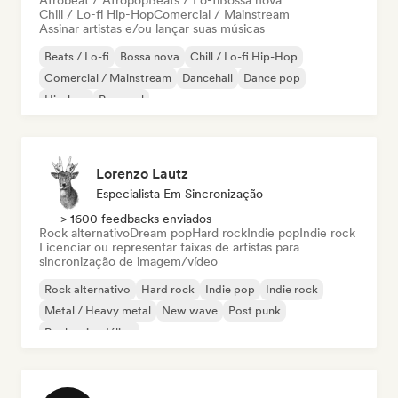
Afrobeat / Afropop
Beats / Lo-fi
Bossa nova
Chill / Lo-fi Hip-Hop
Comercial / Mainstream
Assinar artistas e/ou lançar suas músicas
Beats / Lo-fi
Bossa nova
Chill / Lo-fi Hip-Hop
Comercial / Mainstream
Dancehall
Dance pop
Hip-hop
Pop soul
Lorenzo Lautz
Especialista Em Sincronização
> 1600 feedbacks enviados
Rock alternativo
Dream pop
Hard rock
Indie pop
Indie rock
Licenciar ou representar faixas de artistas para
sincronização de imagem/vídeo
Rock alternativo
Hard rock
Indie pop
Indie rock
Metal / Heavy metal
New wave
Post punk
Rock psicodélico