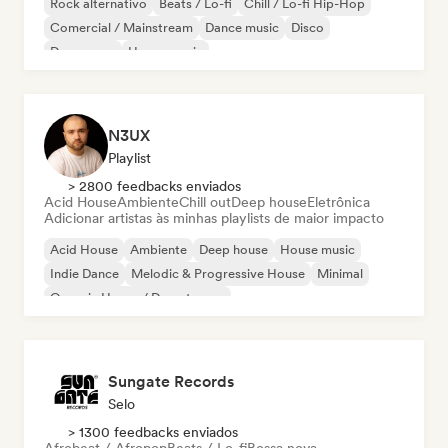
Rock alternativo
Beats / Lo-fi
Chill / Lo-fi Hip-Hop
Comercial / Mainstream
Dance music
Disco
Dream pop
House music
N3UX
Playlist
> 2800 feedbacks enviados
Acid House
Ambiente
Chill out
Deep house
Eletrônica
Adicionar artistas às minhas playlists de maior impacto
Acid House
Ambiente
Deep house
House music
Indie Dance
Melodic & Progressive House
Minimal
Organic House / Downtempo
Sungate Records
Selo
> 1300 feedbacks enviados