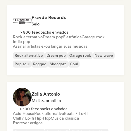
Pravda Records
Selo
> 800 feedbacks enviados
Rock alternativo
Dream pop
Eletrônica
Garage rock
Indie pop
Assinar artistas e/ou lançar suas músicas
Rock alternativo
Dream pop
Garage rock
New wave
Pop soul
Reggae
Shoegaze
Soul
Zoila Antonio
Mídia/Jornalista
> 100 feedbacks enviados
Acid House
Rock alternativo
Beats / Lo-fi
Chill / Lo-fi Hip-Hop
Música clássica
Escrever artigos