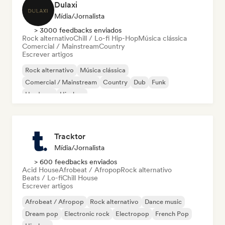
Dulaxi
Mídia/Jornalista
> 3000 feedbacks enviados
Rock alternativo
Chill / Lo-fi Hip-Hop
Música clássica
Comercial / Mainstream
Country
Escrever artigos
Rock alternativo
Música clássica
Comercial / Mainstream
Country
Dub
Funk
Hardcore
Hip-hop
Tracktor
Mídia/Jornalista
> 600 feedbacks enviados
Acid House
Afrobeat / Afropop
Rock alternativo
Beats / Lo-fi
Chill House
Escrever artigos
Afrobeat / Afropop
Rock alternativo
Dance music
Dream pop
Electronic rock
Electropop
French Pop