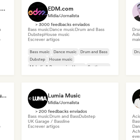
The Beast. 😤 | Instant Gainz 💪 | Gym Workout & Motivation Music 🏋️
EDM.com
Mídia/Jornalista
> 3000 feedbacks enviados
h
Bass music
Dance music
Drum and Bass
Dru
Dubstep
House music
Adic
e
Escrever artigos
mai
Bass music
Dance music
Drum and Bass
Dr
Dubstep
House music
Melodic & Progressive House
Synthwave
Tech House
Emotional Melodic Dubstep (by AZËE)
Lumia Music
Mídia/Jornalista
> 200 feedbacks enviados
Bass music
Drum and Bass
Dubstep
Aci
UK Garage / Bassline
Bas
e
Escrever artigos
Dan
Ach
even