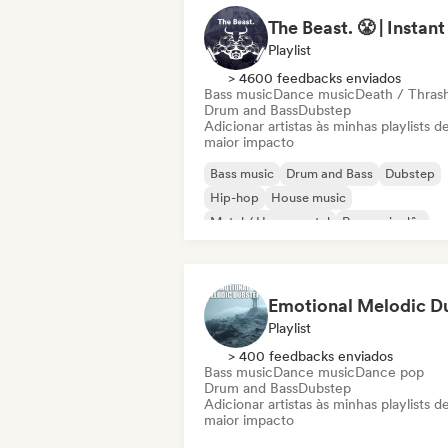
Playlist
> 4600 feedbacks enviados
Bass music
Dance music
Death / Thras
Drum and Bass
Dubstep
Adicionar artistas às minhas playlists d
maior impacto
Bass music
Drum and Bass
Dubstep
Hip-hop
House music
Metal / Heavy metal
Rap em inglês
Tech House
Playlist
> 400 feedbacks enviados
Bass music
Dance music
Dance pop
Drum and Bass
Dubstep
Adicionar artistas às minhas playlists d
maior impacto