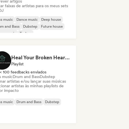
ever artigos
ar faixas de artistas para os meus sets
DJ
s music
Dance music
Deep house
um and Bass
Dubstep
Future house
use music
Techno
Heal Your Broken Heart💔 | Melodic Dubstep by The House of Houses
Playlist
< 100 feedbacks enviados
s music
Drum and Bass
Dubstep
nar artistas e/ou lançar suas músicas
ionar artistas às minhas playlists de
or impacto
s music
Drum and Bass
Dubstep