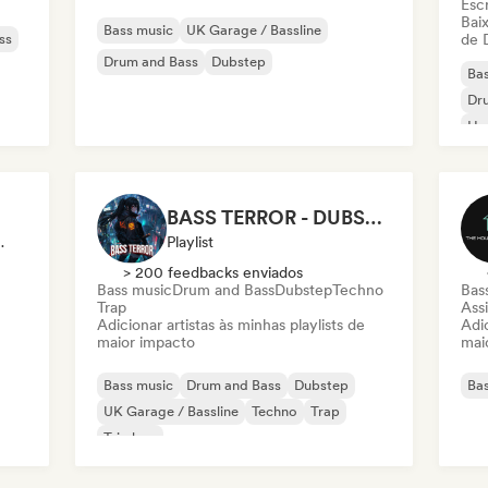
Escr
Baix
Bass music
UK Garage / Bassline
ss
de 
Drum and Bass
Dubstep
Bas
Dr
Ho
BASS TERROR - DUBSTEP, DNB, HYBRID TRAP, ROCKTRONIC FOR WORKOUT AND GAMING
Tube/Twitch
Playlist
> 200 feedbacks enviados
Bass music
Drum and Bass
Dubstep
Techno
Bas
Trap
Assi
Adicionar artistas às minhas playlists de
Adic
maior impacto
mai
Bass music
Drum and Bass
Dubstep
Bas
UK Garage / Bassline
Techno
Trap
Trip hop