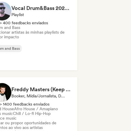
Vocal Drum&Bass 2026 by Julian Florent
Playlist
> 400 feedbacks enviados
m and Bass
ionar artistas às minhas playlists de
or impacto
um and Bass
Freddy Masters (Keep Hush)
Booker, Mídia/Jornalista, DJ Selecionado
> 1400 feedbacks enviados
d House
Afro House / Amapiano
s music
Chill / Lo-fi Hip-Hop
ce music
ar ou propor oportunidades de
tos ao vivo aos artistas