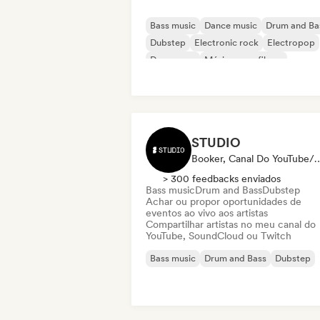
Bass music
Dance music
Drum and Ba
Dubstep
Electronic rock
Electropop
Dance pop
Música para filmes
STUDIO
Booker, Canal Do You
> 300 feedbacks enviados
Bass music
Drum and Bass
Dubstep
Achar ou propor oportunidades de
eventos ao vivo aos artistas
Compartilhar artistas no meu canal do
YouTube, SoundCloud ou Twitch
Bass music
Drum and Bass
Dubstep