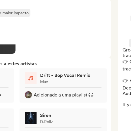
de maior impacto
Groo
trac
👉 O
 a estes artistas
trac
Drift - Bop Vocal Remix
👉 A
Mav
Deez
Audi
Adicionado a uma playlist
If y
Siren
D.Rollz