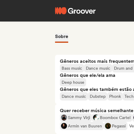
Sobre
Gêneros aceitos mais frequente
Bass music
Dance music
Drum and 
Gêneros que ele/ela ama
Deep house
Gêneros que eles também estão 
Dance music
Dubstep
Phonk
Tech
Quer receber música semelhante a
Sammy Virji
Boombox Cartel
Armin van Buuren
Pegassi
Ve