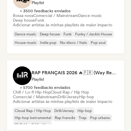
Playlist
> 3500 feedbacks enviados
Bossa nova
Comercial / Mainstream
Dance music
Deep house
Funk
Adicionar artistas às minhas playlists de maior impacto
Dance music
Deep house
Funk
Funky / Jackin House
House music
Indie pop
Nu-disco / Italo
Pop soul
RAP FRANÇAIS 2026 🔥🇫🇷 (Way Records)
Playlist
> 5700 feedbacks enviados
Chill / Lo-fi Hip-Hop
Cloud Rap / Hip Hop
Comercial / Mainstream
Drill/Jersey
Hip-hop
Adicionar artistas às minhas playlists de maior impacto
Cloud Rap / Hip Hop
Drill/Jersey
Hip-hop
Hip-hop instrumental
Rap francês
Trap
Pop urbano
Chill / Lo-fi Hip-Hop