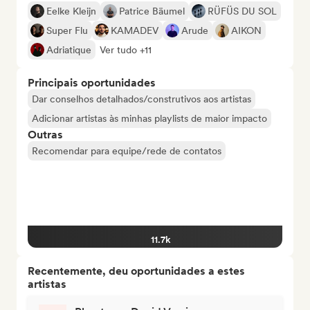
Eelke Kleijn
Patrice Bäumel
RÜFÜS DU SOL
Super Flu
KAMADEV
Arude
AIKON
Adriatique
Ver tudo +11
Principais oportunidades
Dar conselhos detalhados/construtivos aos artistas
Adicionar artistas às minhas playlists de maior impacto
Outras
Recomendar para equipe/rede de contatos
11.7k
Recentemente, deu oportunidades a estes
artistas