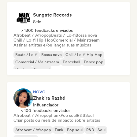
Sungate Records
Selo
> 1300 feedbacks enviados
Afrobeat / Afropop
Beats / Lo-fi
Bossa nova
Chill / Lo-fi Hip-Hop
Comercial / Mainstream
Assinar artistas e/ou lançar suas músicas
Beats / Lo-fi
Bossa nova
Chill / Lo-fi Hip-Hop
Comercial / Mainstream
Dancehall
Dance pop
Hip-hop
Pop soul
NOVO
Zhakira Razhé
Influenciador
< 100 feedbacks enviados
Afrobeat / Afropop
Funk
Pop soul
R&B
Soul
Criar posts ou reels de impacto sobre artistas
Afrobeat / Afropop
Funk
Pop soul
R&B
Soul