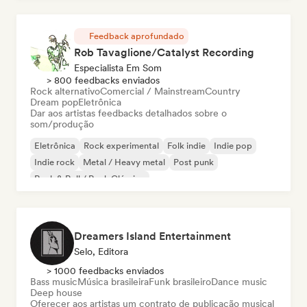
Feedback aprofundado
Rob Tavaglione/Catalyst Recording
Especialista Em Som
> 800 feedbacks enviados
Rock alternativo
Comercial / Mainstream
Country
Dream pop
Eletrônica
Dar aos artistas feedbacks detalhados sobre o
som/produção
Eletrônica
Rock experimental
Folk indie
Indie pop
Indie rock
Metal / Heavy metal
Post punk
Rock & Roll / Rock Clássico
Dreamers Island Entertainment
Selo, Editora
> 1000 feedbacks enviados
Bass music
Música brasileira
Funk brasileiro
Dance music
Deep house
Oferecer aos artistas um contrato de publicação musical