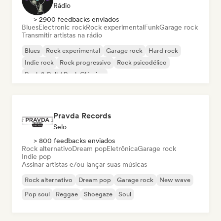
Rádio
> 2900 feedbacks enviados
Blues
Electronic rock
Rock experimental
Funk
Garage rock
Transmitir artistas na rádio
Blues
Rock experimental
Garage rock
Hard rock
Indie rock
Rock progressivo
Rock psicodélico
Rock & Roll / Rock Clássico
Pravda Records
Selo
> 800 feedbacks enviados
Rock alternativo
Dream pop
Eletrônica
Garage rock
Indie pop
Assinar artistas e/ou lançar suas músicas
Rock alternativo
Dream pop
Garage rock
New wave
Pop soul
Reggae
Shoegaze
Soul