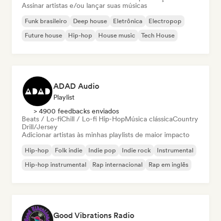
Assinar artistas e/ou lançar suas músicas
Funk brasileiro
Deep house
Eletrônica
Electropop
Future house
Hip-hop
House music
Tech House
ADAD Audio
Playlist
> 4900 feedbacks enviados
Beats / Lo-fi
Chill / Lo-fi Hip-Hop
Música clássica
Country
Drill/Jersey
Adicionar artistas às minhas playlists de maior impacto
Hip-hop
Folk indie
Indie pop
Indie rock
Instrumental
Hip-hop instrumental
Rap internacional
Rap em inglês
Good Vibrations Radio