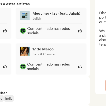
 a estes artistas
T
Disc
Megulhei - Izy (feat. Juliah)
port
Juliah
cult
Compartilhado nas redes
We h
sociais
a pl
disc
tend
17 de Março
Benoit Crauste
Compartilhado nas redes
sociais
eber
re
Indie