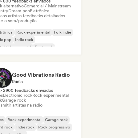
> 800 feedbacks enviados
k alternativo
Comercial / Mainstream
ntry
Dream pop
Eletrônica
 aos artistas feedbacks detalhados
re o som/produção
trônica
Rock experimental
Folk indie
ie pop
Indie rock
al / Heavy metal
Post punk
k & Roll / Rock Clássico
Good Vibrations Radio
Rádio
> 2900 feedbacks enviados
es
Electronic rock
Rock experimental
k
Garage rock
smitir artistas na rádio
es
Rock experimental
Garage rock
rd rock
Indie rock
Rock progressivo
k psicodélico