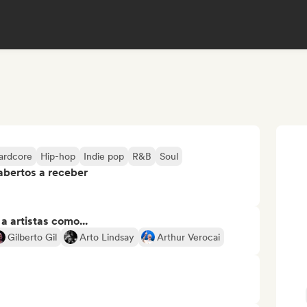
ardcore
Hip-hop
Indie pop
R&B
Soul
abertos a receber
 artistas como...
Gilberto Gil
Arto Lindsay
Arthur Verocai