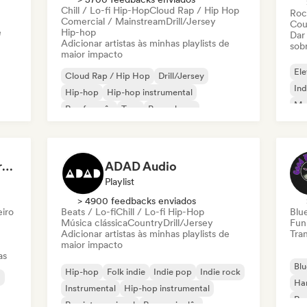
Chill / Lo-fi Hip-Hop
Cloud Rap / Hip Hop
Roc
Comercial / Mainstream
Drill/Jersey
Cou
e
Hip-hop
Dar
Adicionar artistas às minhas playlists de
sob
maior impacto
Ele
Cloud Rap / Hip Hop
Drill/Jersey
Ind
Hip-hop
Hip-hop instrumental
Met
Rap francês
Trap
Pop urbano
Roc
Chill / Lo-fi Hip-Hop
Dreamers Island Entertainment
ADAD Audio
Playlist
> 4900 feedbacks enviados
eiro
Beats / Lo-fi
Chill / Lo-fi Hip-Hop
Blu
Música clássica
Country
Drill/Jersey
Fun
Adicionar artistas às minhas playlists de
Tran
maior impacto
as
Blu
Hip-hop
Folk indie
Indie pop
Indie rock
a
Ha
Instrumental
Hip-hop instrumental
Roc
Rap internacional
Rap em inglês