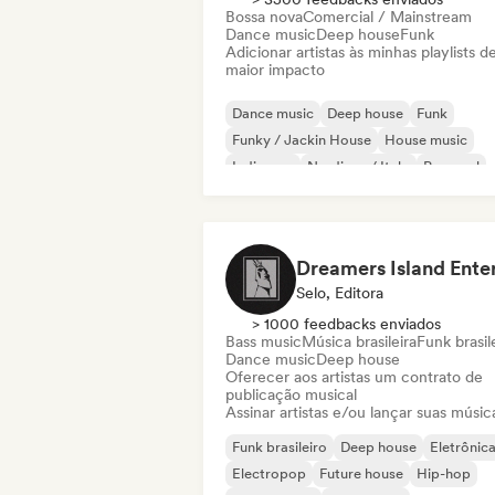
Bossa nova
Comercial / Mainstream
Dance music
Deep house
Funk
Adicionar artistas às minhas playlists d
maior impacto
Dance music
Deep house
Funk
Funky / Jackin House
House music
Indie pop
Nu-disco / Italo
Pop soul
Selo, Editora
> 1000 feedbacks enviados
Bass music
Música brasileira
Funk brasil
Dance music
Deep house
Oferecer aos artistas um contrato de
publicação musical
Assinar artistas e/ou lançar suas músic
Funk brasileiro
Deep house
Eletrônic
Electropop
Future house
Hip-hop