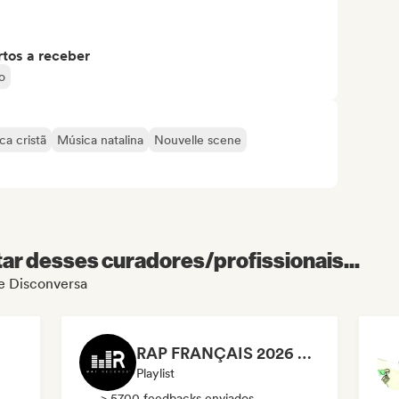
tos a receber
o
ca cristã
Música natalina
Nouvelle scene
r desses curadores/profissionais...
de Disconversa
RAP FRANÇAIS 2026 🔥🇫🇷 (Way Records)
Playlist
> 5700 feedbacks enviados