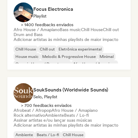
Focus Electronica
Playlist
> 1400 feedbacks enviados
Afro House / Amapiano
Bass music
Chill House
Chill out
Drum and Bass
Adicionar artistas às minhas playlists de maior impacto
Chill House
Chill out
Eletrônica experimental
House music
Melodic & Progressive House
Minimal
Organic House / Downtempo
Afro House / Amapiano
SoukSounds (Worldwide Sounds)
Selo, Playlist
> 700 feedbacks enviados
Afrobeat / Afropop
Afro House / Amapiano
Rock alternativo
Ambiente
Beats / Lo-fi
Assinar artistas e/ou lançar suas músicas
Adicionar artistas às minhas playlists de maior impacto
Ambiente
Beats / Lo-fi
Chill House