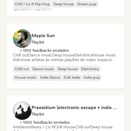
Chill / Lo-fi Hip-Hop
Deep house
Dream pop
Eletrônica
Hip-hop
Maple Sun
Playlist
> 1100 feedbacks enviados
Chill out
Dance music
Deep house
Eletrônica
House music
Adicionar artistas às minhas playlists de maior impacto
Chill out
Dance music
Deep house
Eletrônica
House music
Indie Dance
Folk indie
Indie pop
Praesidium (electronic escape + indie electronic + sad songs for doomers)
Playlist
> 1300 feedbacks enviados
Ambiente
Beats / Lo-fi
Chill House
Chill out
Deep house