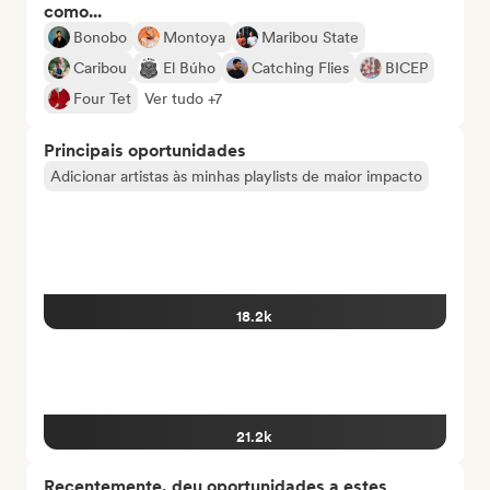
como...
Bonobo
Montoya
Maribou State
Caribou
El Búho
Catching Flies
BICEP
Four Tet
Ver tudo +7
Principais oportunidades
Adicionar artistas às minhas playlists de maior impacto
18.2k
21.2k
Recentemente, deu oportunidades a estes