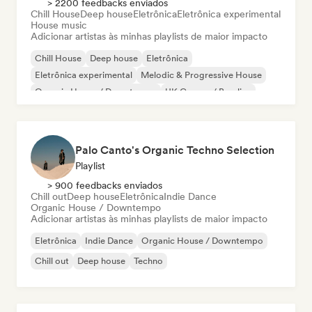
> 2200 feedbacks enviados
Chill House
Deep house
Eletrônica
Eletrônica experimental
House music
Adicionar artistas às minhas playlists de maior impacto
Chill House
Deep house
Eletrônica
Eletrônica experimental
Melodic & Progressive House
Organic House / Downtempo
UK Garage / Bassline
House music
Palo Canto's Organic Techno Selection
Playlist
> 900 feedbacks enviados
Chill out
Deep house
Eletrônica
Indie Dance
Organic House / Downtempo
Adicionar artistas às minhas playlists de maior impacto
Eletrônica
Indie Dance
Organic House / Downtempo
Chill out
Deep house
Techno