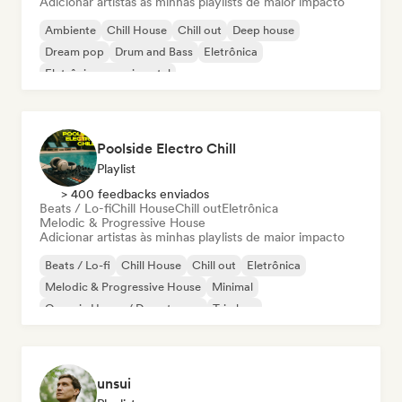
Adicionar artistas às minhas playlists de maior impacto
Ambiente
Chill House
Chill out
Deep house
Dream pop
Drum and Bass
Eletrônica
Eletrônica experimental
Poolside Electro Chill
Playlist
> 400 feedbacks enviados
Beats / Lo-fi
Chill House
Chill out
Eletrônica
Melodic & Progressive House
Adicionar artistas às minhas playlists de maior impacto
Beats / Lo-fi
Chill House
Chill out
Eletrônica
Melodic & Progressive House
Minimal
Organic House / Downtempo
Trip hop
unsui