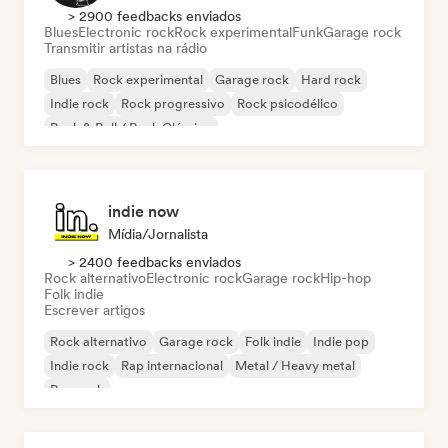
> 2900 feedbacks enviados
Blues
Electronic rock
Rock experimental
Funk
Garage rock
Transmitir artistas na rádio
Blues
Rock experimental
Garage rock
Hard rock
Indie rock
Rock progressivo
Rock psicodélico
Rock & Roll / Rock Clássico
indie now
Mídia/Jornalista
> 2400 feedbacks enviados
Rock alternativo
Electronic rock
Garage rock
Hip-hop
Folk indie
Escrever artigos
Rock alternativo
Garage rock
Folk indie
Indie pop
Indie rock
Rap internacional
Metal / Heavy metal
Pop rock