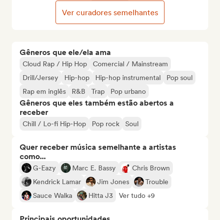
Ver curadores semelhantes
Gêneros que ele/ela ama
Cloud Rap / Hip Hop
Comercial / Mainstream
Drill/Jersey
Hip-hop
Hip-hop instrumental
Pop soul
Rap em inglês
R&B
Trap
Pop urbano
Gêneros que eles também estão abertos a
receber
Chill / Lo-fi Hip-Hop
Pop rock
Soul
Quer receber música semelhante a artistas
como...
G-Eazy
Marc E. Bassy
Chris Brown
Kendrick Lamar
Jim Jones
Trouble
Sauce Walka
Hitta J3
Ver tudo +9
Principais oportunidades