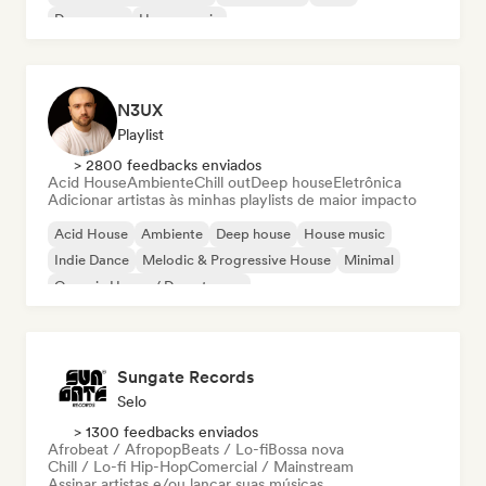
Dream pop
House music
N3UX
Playlist
> 2800 feedbacks enviados
Acid House
Ambiente
Chill out
Deep house
Eletrônica
Adicionar artistas às minhas playlists de maior impacto
Acid House
Ambiente
Deep house
House music
Indie Dance
Melodic & Progressive House
Minimal
Organic House / Downtempo
Sungate Records
Selo
> 1300 feedbacks enviados
Afrobeat / Afropop
Beats / Lo-fi
Bossa nova
Chill / Lo-fi Hip-Hop
Comercial / Mainstream
Assinar artistas e/ou lançar suas músicas