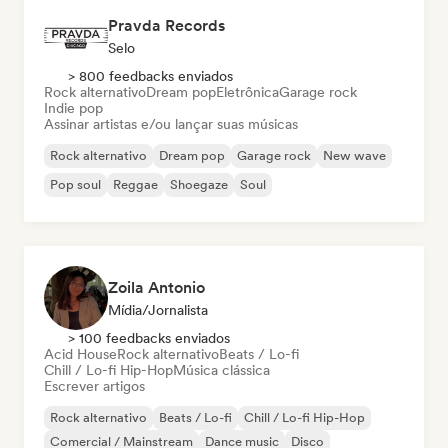
Pravda Records
Selo
> 800 feedbacks enviados
Rock alternativo
Dream pop
Eletrônica
Garage rock
Indie pop
Assinar artistas e/ou lançar suas músicas
Rock alternativo
Dream pop
Garage rock
New wave
Pop soul
Reggae
Shoegaze
Soul
Zoila Antonio
Mídia/Jornalista
> 100 feedbacks enviados
Acid House
Rock alternativo
Beats / Lo-fi
Chill / Lo-fi Hip-Hop
Música clássica
Escrever artigos
Rock alternativo
Beats / Lo-fi
Chill / Lo-fi Hip-Hop
Comercial / Mainstream
Dance music
Disco