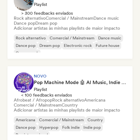
Playlist
> 300 feedbacks enviados
Rock alternativo
Comercial / Mainstream
Dance music
Dance pop
Dream pop
Adicionar artistas às minhas playlists de maior impacto
Rock alternativo
Comercial / Mainstream
Dance music
Dance pop
Dream pop
Electronic rock
Future house
Garage rock
NOVO
Pop Machine Mode 🤖 AI Music, Indie Pop & Dream Pop
Playlist
< 100 feedbacks enviados
Afrobeat / Afropop
Rock alternativo
Americana
Comercial / Mainstream
Country
Adicionar artistas às minhas playlists de maior impacto
Americana
Comercial / Mainstream
Country
Dance pop
Hyperpop
Folk indie
Indie pop
Pop internacional