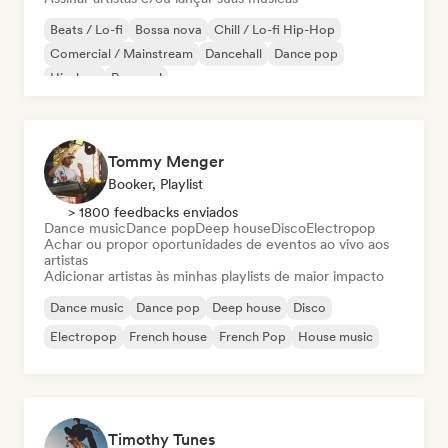
Beats / Lo-fi
Bossa nova
Chill / Lo-fi Hip-Hop
Comercial / Mainstream
Dancehall
Dance pop
Hip-hop
Pop soul
Tommy Menger
Booker, Playlist
> 1800 feedbacks enviados
Dance music
Dance pop
Deep house
Disco
Electropop
Achar ou propor oportunidades de eventos ao vivo aos
artistas
Adicionar artistas às minhas playlists de maior impacto
Dance music
Dance pop
Deep house
Disco
Electropop
French house
French Pop
House music
Timothy Tunes