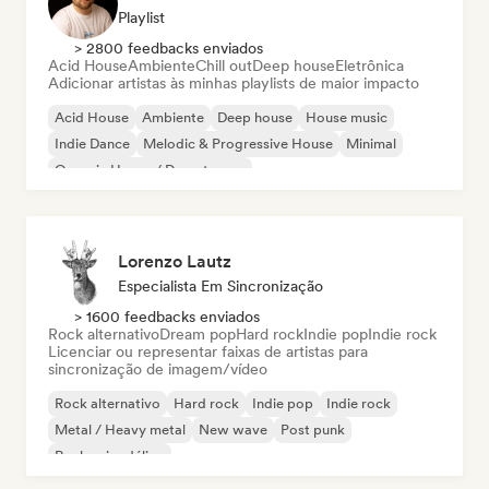
Playlist
> 2800 feedbacks enviados
Acid House
Ambiente
Chill out
Deep house
Eletrônica
Adicionar artistas às minhas playlists de maior impacto
Acid House
Ambiente
Deep house
House music
Indie Dance
Melodic & Progressive House
Minimal
Organic House / Downtempo
Lorenzo Lautz
Especialista Em Sincronização
> 1600 feedbacks enviados
Rock alternativo
Dream pop
Hard rock
Indie pop
Indie rock
Licenciar ou representar faixas de artistas para
sincronização de imagem/vídeo
Rock alternativo
Hard rock
Indie pop
Indie rock
Metal / Heavy metal
New wave
Post punk
Rock psicodélico