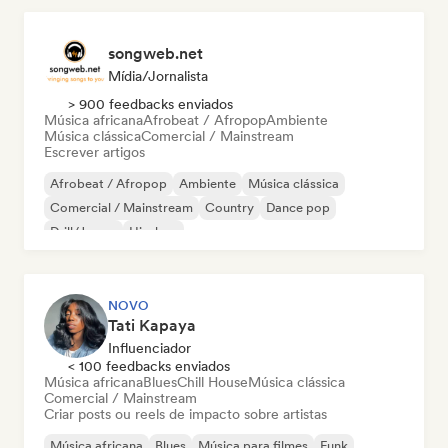
songweb.net
Mídia/Jornalista
> 900 feedbacks enviados
Música africana
Afrobeat / Afropop
Ambiente
Música clássica
Comercial / Mainstream
Escrever artigos
Afrobeat / Afropop
Ambiente
Música clássica
Comercial / Mainstream
Country
Dance pop
Drill/Jersey
Hip-hop
NOVO
Tati Kapaya
Influenciador
< 100 feedbacks enviados
Música africana
Blues
Chill House
Música clássica
Comercial / Mainstream
Criar posts ou reels de impacto sobre artistas
Música africana
Blues
Música para filmes
Funk