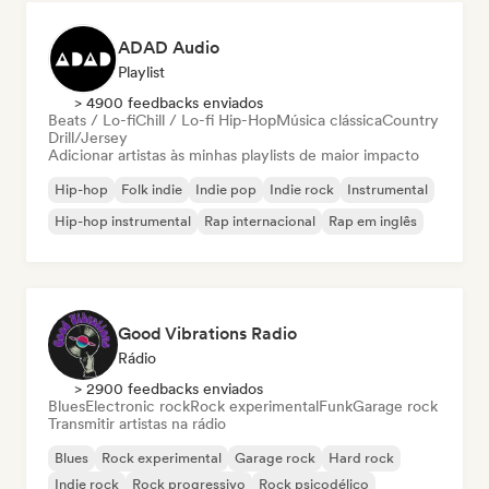
ADAD Audio
Playlist
> 4900 feedbacks enviados
Beats / Lo-fi
Chill / Lo-fi Hip-Hop
Música clássica
Country
Drill/Jersey
Adicionar artistas às minhas playlists de maior impacto
Hip-hop
Folk indie
Indie pop
Indie rock
Instrumental
Hip-hop instrumental
Rap internacional
Rap em inglês
Good Vibrations Radio
Rádio
> 2900 feedbacks enviados
Blues
Electronic rock
Rock experimental
Funk
Garage rock
Transmitir artistas na rádio
Blues
Rock experimental
Garage rock
Hard rock
Indie rock
Rock progressivo
Rock psicodélico