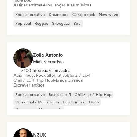
Indie pop
Assinar artistas e/ou lançar suas músicas
Rock alternativo
Dream pop
Garage rock
New wave
Pop soul
Reggae
Shoegaze
Soul
Zoila Antonio
Mídia/Jornalista
> 100 feedbacks enviados
Acid House
Rock alternativo
Beats / Lo-fi
Chill / Lo-fi Hip-Hop
Música clássica
Escrever artigos
Rock alternativo
Beats / Lo-fi
Chill / Lo-fi Hip-Hop
Comercial / Mainstream
Dance music
Disco
Dream pop
House music
N3UX