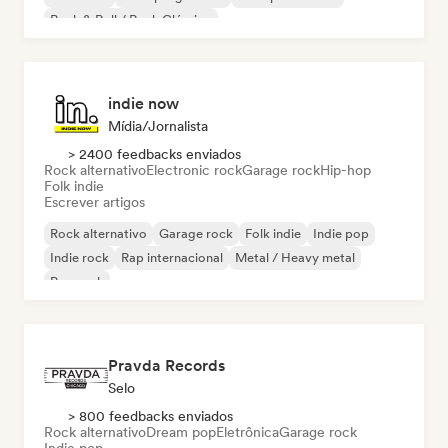
Rock & Roll / Rock Clássico
indie now
Mídia/Jornalista
> 2400 feedbacks enviados
Rock alternativo
Electronic rock
Garage rock
Hip-hop
Folk indie
Escrever artigos
Rock alternativo
Garage rock
Folk indie
Indie pop
Indie rock
Rap internacional
Metal / Heavy metal
Pop rock
Pravda Records
Selo
> 800 feedbacks enviados
Rock alternativo
Dream pop
Eletrônica
Garage rock