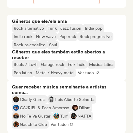
Gêneros que ele/ela ama
Rock alternativo
Funk
Jazz fusion
Indie pop
Indie rock
New wave
Pop rock
Rock progressivo
Rock psicodélico
Soul
Gêneros que eles também estão abertos a
receber
Beats / Lo-fi
Garage rock
Folk indie
Música latina
Pop latino
Metal / Heavy metal
Ver tudo +3
Quer receber música semelhante a artistas
como...
Charly García
Luis Alberto Spinetta
CA7RIEL & Paco Amoroso
Dillom
No Te Va Gustar
Turf
NAFTA
Gauchito Club
Ver tudo +12