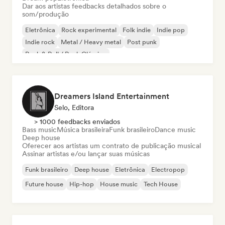
Dar aos artistas feedbacks detalhados sobre o
som/produção
Eletrônica
Rock experimental
Folk indie
Indie pop
Indie rock
Metal / Heavy metal
Post punk
Rock & Roll / Rock Clássico
Dreamers Island Entertainment
Selo, Editora
> 1000 feedbacks enviados
Bass music
Música brasileira
Funk brasileiro
Dance music
Deep house
Oferecer aos artistas um contrato de publicação musical
Assinar artistas e/ou lançar suas músicas
Funk brasileiro
Deep house
Eletrônica
Electropop
Future house
Hip-hop
House music
Tech House