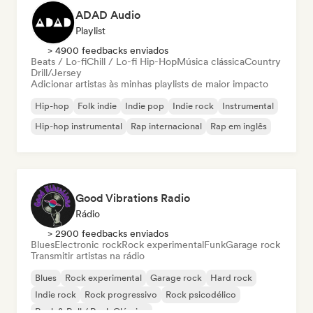
ADAD Audio
Playlist
> 4900 feedbacks enviados
Beats / Lo-fi
Chill / Lo-fi Hip-Hop
Música clássica
Country
Drill/Jersey
Adicionar artistas às minhas playlists de maior impacto
Hip-hop
Folk indie
Indie pop
Indie rock
Instrumental
Hip-hop instrumental
Rap internacional
Rap em inglês
Good Vibrations Radio
Rádio
> 2900 feedbacks enviados
Blues
Electronic rock
Rock experimental
Funk
Garage rock
Transmitir artistas na rádio
Blues
Rock experimental
Garage rock
Hard rock
Indie rock
Rock progressivo
Rock psicodélico
Rock & Roll / Rock Clássico