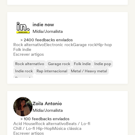
indie now
Mídia/Jornalista
> 2400 feedbacks enviados
Rock alternativo
Electronic rock
Garage rock
Hip-hop
Folk indie
Escrever artigos
Rock alternativo
Garage rock
Folk indie
Indie pop
Indie rock
Rap internacional
Metal / Heavy metal
Pop rock
Zoila Antonio
Mídia/Jornalista
> 100 feedbacks enviados
Acid House
Rock alternativo
Beats / Lo-fi
Chill / Lo-fi Hip-Hop
Música clássica
Escrever artigos