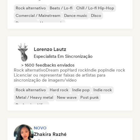
Rock alternativo
Beats / Lo-fi
Chill / Lo-fi Hip-Hop
Comercial / Mainstream
Dance music
Disco
Dream pop
House music
Lorenzo Lautz
Especialista Em Sincronização
> 1600 feedbacks enviados
Rock alternativo
Dream pop
Hard rock
Indie pop
Indie rock
Licenciar ou representar faixas de artistas para
sincronização de imagem/vídeo
Rock alternativo
Hard rock
Indie pop
Indie rock
Metal / Heavy metal
New wave
Post punk
Rock psicodélico
NOVO
Zhakira Razhé