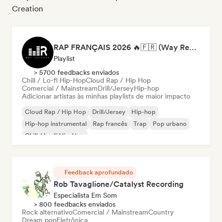
Creation
RAP FRANÇAIS 2026 🔥🇫🇷 (Way Records)
Playlist
> 5700 feedbacks enviados
Chill / Lo-fi Hip-Hop
Cloud Rap / Hip Hop
Comercial / Mainstream
Drill/Jersey
Hip-hop
Adicionar artistas às minhas playlists de maior impacto
Cloud Rap / Hip Hop
Drill/Jersey
Hip-hop
Hip-hop instrumental
Rap francês
Trap
Pop urbano
Chill / Lo-fi Hip-Hop
Feedback aprofundado
Rob Tavaglione/Catalyst Recording
Especialista Em Som
> 800 feedbacks enviados
Rock alternativo
Comercial / Mainstream
Country
Dream pop
Eletrônica