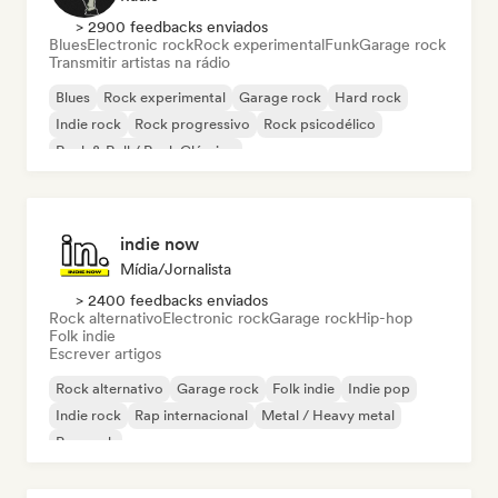
> 2900 feedbacks enviados
Blues
Electronic rock
Rock experimental
Funk
Garage rock
Transmitir artistas na rádio
Blues
Rock experimental
Garage rock
Hard rock
Indie rock
Rock progressivo
Rock psicodélico
Rock & Roll / Rock Clássico
indie now
Mídia/Jornalista
> 2400 feedbacks enviados
Rock alternativo
Electronic rock
Garage rock
Hip-hop
Folk indie
Escrever artigos
Rock alternativo
Garage rock
Folk indie
Indie pop
Indie rock
Rap internacional
Metal / Heavy metal
Pop rock