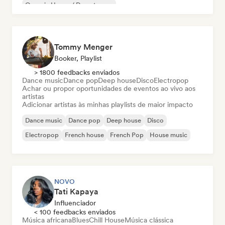
Organic House / Downtempo
Tommy Menger
Booker, Playlist
> 1800 feedbacks enviados
Dance music
Dance pop
Deep house
Disco
Electropop
Achar ou propor oportunidades de eventos ao vivo aos
artistas
Adicionar artistas às minhas playlists de maior impacto
Dance music
Dance pop
Deep house
Disco
Electropop
French house
French Pop
House music
NOVO
Tati Kapaya
Influenciador
< 100 feedbacks enviados
Música africana
Blues
Chill House
Música clássica