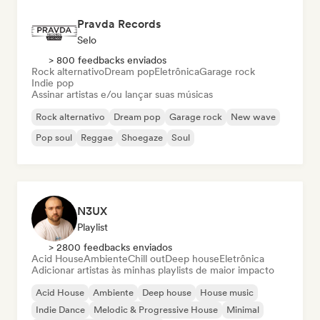
Pravda Records
Selo
> 800 feedbacks enviados
Rock alternativo
Dream pop
Eletrônica
Garage rock
Indie pop
Assinar artistas e/ou lançar suas músicas
Rock alternativo
Dream pop
Garage rock
New wave
Pop soul
Reggae
Shoegaze
Soul
N3UX
Playlist
> 2800 feedbacks enviados
Acid House
Ambiente
Chill out
Deep house
Eletrônica
Adicionar artistas às minhas playlists de maior impacto
Acid House
Ambiente
Deep house
House music
Indie Dance
Melodic & Progressive House
Minimal