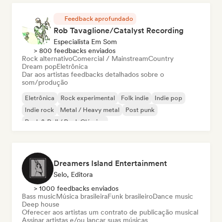
Feedback aprofundado
Rob Tavaglione/Catalyst Recording
Especialista Em Som
> 800 feedbacks enviados
Rock alternativo
Comercial / Mainstream
Country
Dream pop
Eletrônica
Dar aos artistas feedbacks detalhados sobre o
som/produção
Eletrônica
Rock experimental
Folk indie
Indie pop
Indie rock
Metal / Heavy metal
Post punk
Rock & Roll / Rock Clássico
Dreamers Island Entertainment
Selo, Editora
> 1000 feedbacks enviados
Bass music
Música brasileira
Funk brasileiro
Dance music
Deep house
Oferecer aos artistas um contrato de publicação musical
Assinar artistas e/ou lançar suas músicas