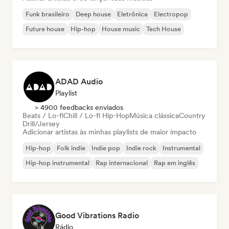
Funk brasileiro
Deep house
Eletrônica
Electropop
Future house
Hip-hop
House music
Tech House
ADAD Audio
Playlist
> 4900 feedbacks enviados
Beats / Lo-fi
Chill / Lo-fi Hip-Hop
Música clássica
Country
Drill/Jersey
Adicionar artistas às minhas playlists de maior impacto
Hip-hop
Folk indie
Indie pop
Indie rock
Instrumental
Hip-hop instrumental
Rap internacional
Rap em inglês
Good Vibrations Radio
Rádio