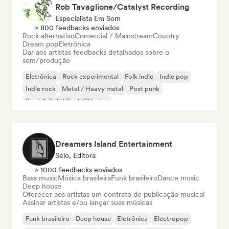
Rob Tavaglione/Catalyst Recording
Especialista Em Som
> 800 feedbacks enviados
Rock alternativo
Comercial / Mainstream
Country
Dream pop
Eletrônica
Dar aos artistas feedbacks detalhados sobre o
som/produção
Eletrônica
Rock experimental
Folk indie
Indie pop
Indie rock
Metal / Heavy metal
Post punk
Rock & Roll / Rock Clássico
Dreamers Island Entertainment
Selo, Editora
> 1000 feedbacks enviados
Bass music
Música brasileira
Funk brasileiro
Dance music
Deep house
Oferecer aos artistas um contrato de publicação musical
Assinar artistas e/ou lançar suas músicas
Funk brasileiro
Deep house
Eletrônica
Electropop