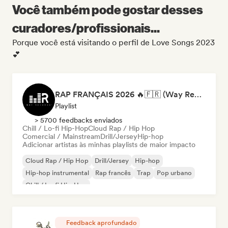
Você também pode gostar desses
curadores/profissionais...
Porque você está visitando o perfil de Love Songs 2023
💕
RAP FRANÇAIS 2026 🔥🇫🇷 (Way Records)
Playlist
> 5700 feedbacks enviados
Chill / Lo-fi Hip-Hop
Cloud Rap / Hip Hop
Comercial / Mainstream
Drill/Jersey
Hip-hop
Adicionar artistas às minhas playlists de maior impacto
Cloud Rap / Hip Hop
Drill/Jersey
Hip-hop
Hip-hop instrumental
Rap francês
Trap
Pop urbano
Chill / Lo-fi Hip-Hop
Feedback aprofundado