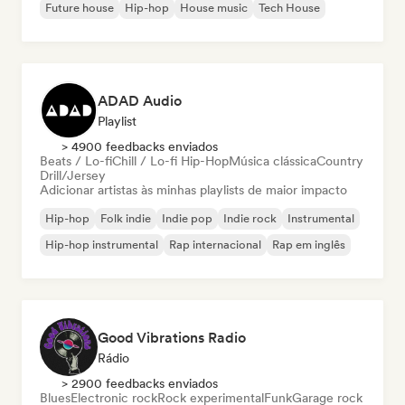
Future house
Hip-hop
House music
Tech House
ADAD Audio
Playlist
> 4900 feedbacks enviados
Beats / Lo-fi
Chill / Lo-fi Hip-Hop
Música clássica
Country
Drill/Jersey
Adicionar artistas às minhas playlists de maior impacto
Hip-hop
Folk indie
Indie pop
Indie rock
Instrumental
Hip-hop instrumental
Rap internacional
Rap em inglês
Good Vibrations Radio
Rádio
> 2900 feedbacks enviados
Blues
Electronic rock
Rock experimental
Funk
Garage rock