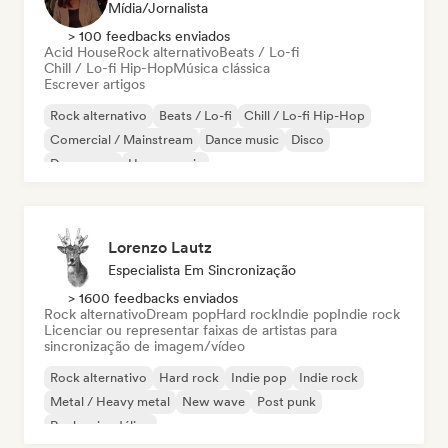
Mídia/Jornalista
> 100 feedbacks enviados
Acid House
Rock alternativo
Beats / Lo-fi
Chill / Lo-fi Hip-Hop
Música clássica
Escrever artigos
Rock alternativo
Beats / Lo-fi
Chill / Lo-fi Hip-Hop
Comercial / Mainstream
Dance music
Disco
Dream pop
House music
Lorenzo Lautz
Especialista Em Sincronização
> 1600 feedbacks enviados
Rock alternativo
Dream pop
Hard rock
Indie pop
Indie rock
Licenciar ou representar faixas de artistas para
sincronização de imagem/vídeo
Rock alternativo
Hard rock
Indie pop
Indie rock
Metal / Heavy metal
New wave
Post punk
Rock psicodélico