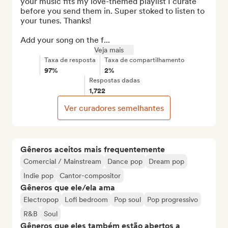
your music fits my love-themed playlist I curate 
before you send them in. Super stoked to listen to 
your tunes. Thanks!

Add your song on the f...
Veja mais
Taxa de resposta
Taxa de compartilhamento
97%
2%
Respostas dadas
1,722
Ver curadores semelhantes
Gêneros aceitos mais frequentemente
Comercial / Mainstream
Dance pop
Dream pop
Indie pop
Cantor-compositor
Gêneros que ele/ela ama
Electropop
Lofi bedroom
Pop soul
Pop progressivo
R&B
Soul
Gêneros que eles também estão abertos a