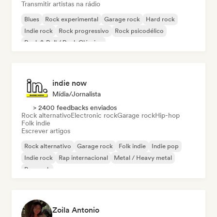
Transmitir artistas na rádio
Blues
Rock experimental
Garage rock
Hard rock
Indie rock
Rock progressivo
Rock psicodélico
Rock & Roll / Rock Clássico
indie now
Mídia/Jornalista
> 2400 feedbacks enviados
Rock alternativo
Electronic rock
Garage rock
Hip-hop
Folk indie
Escrever artigos
Rock alternativo
Garage rock
Folk indie
Indie pop
Indie rock
Rap internacional
Metal / Heavy metal
Pop rock
Zoila Antonio