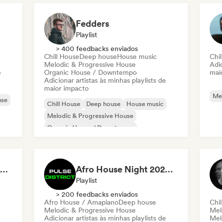
Fedders
Playlist
> 400 feedbacks enviados
Chill House
Deep house
House music
Chi
Melodic & Progressive House
Adic
e
Organic House / Downtempo
mai
Adicionar artistas às minhas playlists de
maior impacto
Mel
use
Chill House
Deep house
House music
Melodic & Progressive House
Organic House / Downtempo
Deep & Organic House 2026 🍃 by Waroxe
Afro House Night 2026 by Pulse District
Playlist
> 200 feedbacks enviados
Afro House / Amapiano
Deep house
Chi
Melodic & Progressive House
Mel
Adicionar artistas às minhas playlists de
Mel