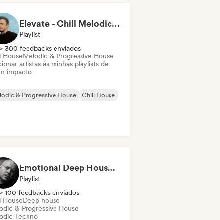
Elevate - Chill Melodic House by Hayyoo
Playlist
> 300 feedbacks enviados
ll House
Melodic & Progressive House
ionar artistas às minhas playlists de
or impacto
odic & Progressive House
Chill House
Emotional Deep House | Melodic & Chill (North Skies)
Playlist
> 100 feedbacks enviados
ll House
Deep house
odic & Progressive House
odic Techno