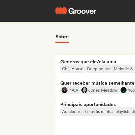
Sobre
Gêneros que ele/ela ama
Chill House
Deep house
Melodic & 
Quer receber música semelhante a
P.A.V
Jones Meadow
fwd
Principais oportunidades
Adicionar artistas às minhas playlists 