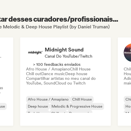
r desses curadores/profissionais...
 de Melodic & Deep House Playlist (by Daniel Truman)
Midnight Sound
a, Playlist
Canal Do YouTube/Twitch
> 100 feedbacks enviados
Afro House / Amapiano
Chill House
Chi
Chill out
Dance music
Deep house
Hou
Compartilhar artistas no meu canal do
Adic
YouTube, SoundCloud ou Twitch
mai
as
e
Afro House / Amapiano
Chill House
Chi
use
Deep house
Melodic & Progressive House
Ho
Tech House
Chill out
Dance music
Mel
House music
Mi