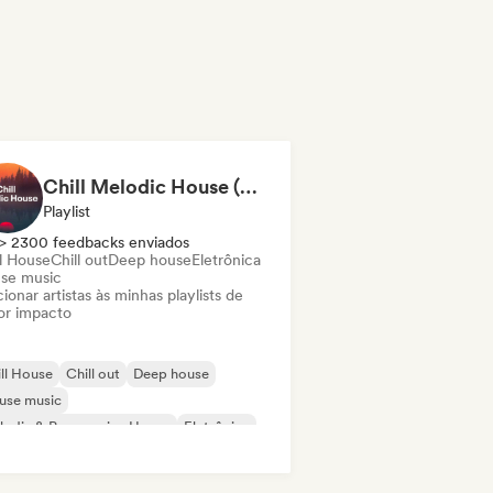
Chill Melodic House (Robby East)
Playlist
> 2300 feedbacks enviados
ll House
Chill out
Deep house
Eletrônica
se music
ionar artistas às minhas playlists de
or impacto
ll House
Chill out
Deep house
use music
odic & Progressive House
Eletrônica
nimal
Nu-disco / Italo