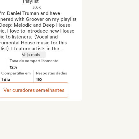
Playlist
3.6k
I’m Daniel Truman and have 
nered with Groover on my playlist 
Deep: Melodic and Deep House 
c. I love to introduce new House 
c to listeners.  (Vocal and 
rumental House music for this 
list). I feature artists in the ...
Veja mais
Taxa de compartilhamento
12%
Compartilha em
Respostas dadas
1 dia
110
Ver curadores semelhantes