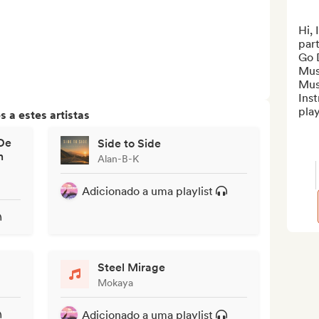
Hi, 
part
Go 
Musi
Musi
Inst
play
 a estes artistas
De
Side to Side
n
Alan-B-K
Adicionado a uma playlist
Steel Mirage
Mokaya
Adicionado a uma playlist