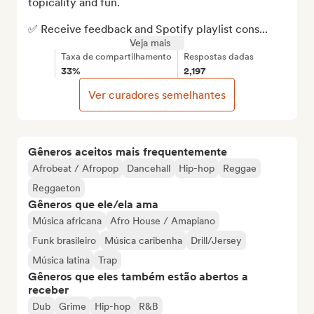
topicality and fun.

✅ Receive feedback and Spotify playlist cons...
Veja mais
Taxa de compartilhamento
Respostas dadas
33%
2,197
Ver curadores semelhantes
Gêneros aceitos mais frequentemente
Afrobeat / Afropop
Dancehall
Hip-hop
Reggae
Reggaeton
Gêneros que ele/ela ama
Música africana
Afro House / Amapiano
Funk brasileiro
Música caribenha
Drill/Jersey
Música latina
Trap
Gêneros que eles também estão abertos a
receber
Dub
Grime
Hip-hop
R&B