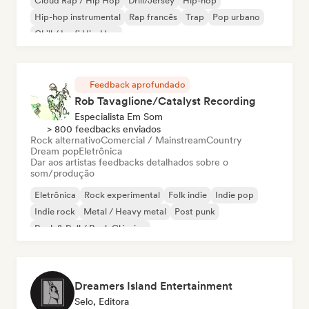
Cloud Rap / Hip Hop
Drill/Jersey
Hip-hop
Hip-hop instrumental
Rap francês
Trap
Pop urbano
Chill / Lo-fi Hip-Hop
Feedback aprofundado
Rob Tavaglione/Catalyst Recording
Especialista Em Som
> 800 feedbacks enviados
Rock alternativo
Comercial / Mainstream
Country
Dream pop
Eletrônica
Dar aos artistas feedbacks detalhados sobre o
som/produção
Eletrônica
Rock experimental
Folk indie
Indie pop
Indie rock
Metal / Heavy metal
Post punk
Rock & Roll / Rock Clássico
Dreamers Island Entertainment
Selo, Editora