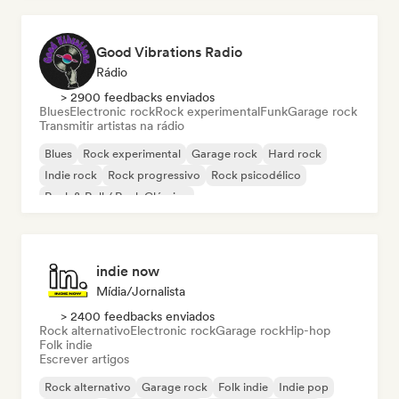
Good Vibrations Radio
Rádio
> 2900 feedbacks enviados
Blues
Electronic rock
Rock experimental
Funk
Garage rock
Transmitir artistas na rádio
Blues
Rock experimental
Garage rock
Hard rock
Indie rock
Rock progressivo
Rock psicodélico
Rock & Roll / Rock Clássico
indie now
Mídia/Jornalista
> 2400 feedbacks enviados
Rock alternativo
Electronic rock
Garage rock
Hip-hop
Folk indie
Escrever artigos
Rock alternativo
Garage rock
Folk indie
Indie pop