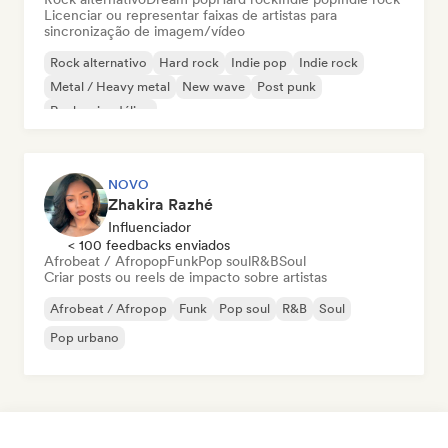
Licenciar ou representar faixas de artistas para
sincronização de imagem/vídeo
Rock alternativo
Hard rock
Indie pop
Indie rock
Metal / Heavy metal
New wave
Post punk
Rock psicodélico
NOVO
Zhakira Razhé
Influenciador
< 100 feedbacks enviados
Afrobeat / Afropop
Funk
Pop soul
R&B
Soul
Criar posts ou reels de impacto sobre artistas
Afrobeat / Afropop
Funk
Pop soul
R&B
Soul
Pop urbano