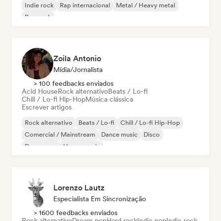
Indie rock
Rap internacional
Metal / Heavy metal
Pop rock
Zoila Antonio
Mídia/Jornalista
> 100 feedbacks enviados
Acid House
Rock alternativo
Beats / Lo-fi
Chill / Lo-fi Hip-Hop
Música clássica
Escrever artigos
Rock alternativo
Beats / Lo-fi
Chill / Lo-fi Hip-Hop
Comercial / Mainstream
Dance music
Disco
Dream pop
House music
Lorenzo Lautz
Especialista Em Sincronização
> 1600 feedbacks enviados
Rock alternativo
Dream pop
Hard rock
Indie pop
Indie rock