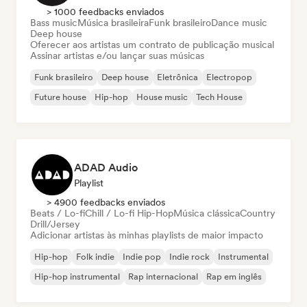
> 1000 feedbacks enviados
Bass music
Música brasileira
Funk brasileiro
Dance music
Deep house
Oferecer aos artistas um contrato de publicação musical
Assinar artistas e/ou lançar suas músicas
Funk brasileiro
Deep house
Eletrônica
Electropop
Future house
Hip-hop
House music
Tech House
ADAD Audio
Playlist
> 4900 feedbacks enviados
Beats / Lo-fi
Chill / Lo-fi Hip-Hop
Música clássica
Country
Drill/Jersey
Adicionar artistas às minhas playlists de maior impacto
Hip-hop
Folk indie
Indie pop
Indie rock
Instrumental
Hip-hop instrumental
Rap internacional
Rap em inglês