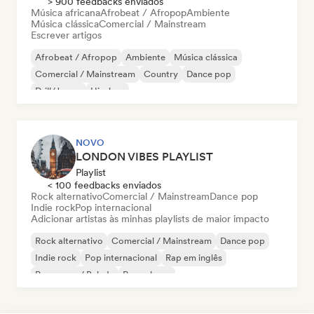
> 900 feedbacks enviados
Música africana
Afrobeat / Afropop
Ambiente
Música clássica
Comercial / Mainstream
Escrever artigos
Afrobeat / Afropop
Ambiente
Música clássica
Comercial / Mainstream
Country
Dance pop
Drill/Jersey
Hip-hop
NOVO
LONDON VIBES PLAYLIST
Playlist
< 100 feedbacks enviados
Rock alternativo
Comercial / Mainstream
Dance pop
Indie rock
Pop internacional
Adicionar artistas às minhas playlists de maior impacto
Rock alternativo
Comercial / Mainstream
Dance pop
Indie rock
Pop internacional
Rap em inglês
Pop suave / Balada
Pop urbano