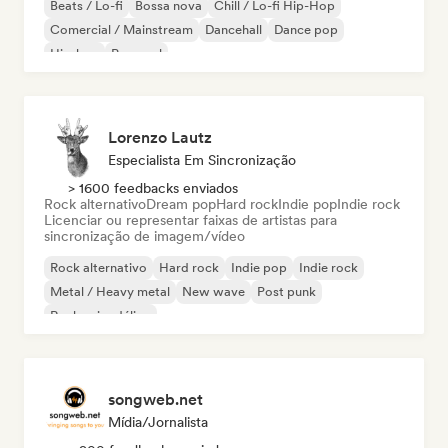
Beats / Lo-fi
Bossa nova
Chill / Lo-fi Hip-Hop
Comercial / Mainstream
Dancehall
Dance pop
Hip-hop
Pop soul
Lorenzo Lautz
Especialista Em Sincronização
> 1600 feedbacks enviados
Rock alternativo
Dream pop
Hard rock
Indie pop
Indie rock
Licenciar ou representar faixas de artistas para
sincronização de imagem/vídeo
Rock alternativo
Hard rock
Indie pop
Indie rock
Metal / Heavy metal
New wave
Post punk
Rock psicodélico
songweb.net
Mídia/Jornalista