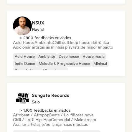
N3UX
Playlist
> 2800 feedbacks enviados
Acid House
Ambiente
Chill out
Deep house
Eletrônica
Adicionar artistas às minhas playlists de maior impacto
Acid House
Ambiente
Deep house
House music
Indie Dance
Melodic & Progressive House
Minimal
Organic House / Downtempo
Sungate Records
Selo
> 1300 feedbacks enviados
Afrobeat / Afropop
Beats / Lo-fi
Bossa nova
Chill / Lo-fi Hip-Hop
Comercial / Mainstream
Assinar artistas e/ou lançar suas músicas