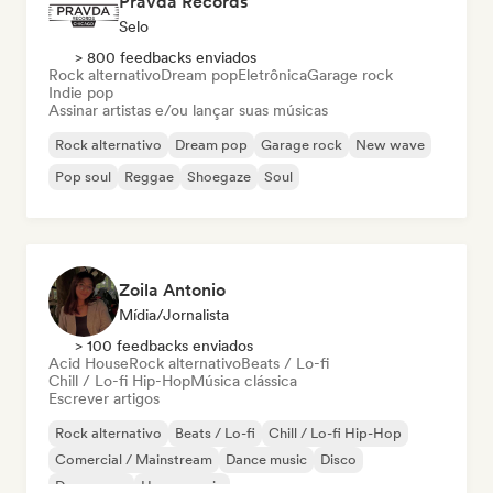
Pravda Records
Selo
> 800 feedbacks enviados
Rock alternativo
Dream pop
Eletrônica
Garage rock
Indie pop
Assinar artistas e/ou lançar suas músicas
Rock alternativo
Dream pop
Garage rock
New wave
Pop soul
Reggae
Shoegaze
Soul
Zoila Antonio
Mídia/Jornalista
> 100 feedbacks enviados
Acid House
Rock alternativo
Beats / Lo-fi
Chill / Lo-fi Hip-Hop
Música clássica
Escrever artigos
Rock alternativo
Beats / Lo-fi
Chill / Lo-fi Hip-Hop
Comercial / Mainstream
Dance music
Disco
Dream pop
House music