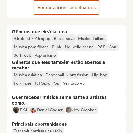
Ver curadores semelhantes
Gêneros que ele/ela ama
Afrobeat / Afropop
Bossa nova
Música italiana
Música para filmes
Funk
Nouvelle scene
R&B
Soul
Surf rock
Pop urbano
Gêneros que eles também estão abertos a
receber
Música asiática
Dancehall
Jazz fusion
Hip-hop
Folk indie
K-Pop/J-Pop
Ver tudo +5
Quer receber música semelhante a artistas
como...
FKJ
Daniel Caesar
Joy Crookes
Principais oportunidades
Transmitir artistas na rádio