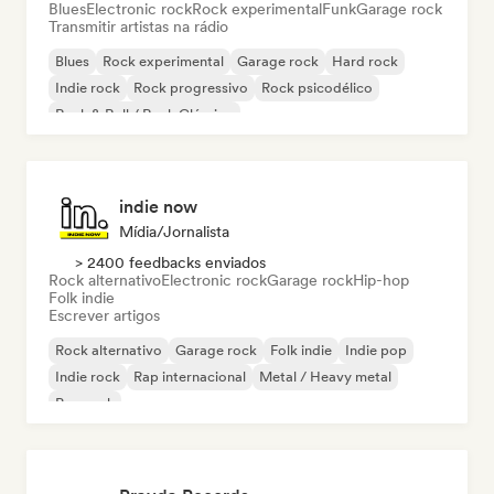
Blues
Electronic rock
Rock experimental
Funk
Garage rock
Transmitir artistas na rádio
Blues
Rock experimental
Garage rock
Hard rock
Indie rock
Rock progressivo
Rock psicodélico
Rock & Roll / Rock Clássico
indie now
Mídia/Jornalista
> 2400 feedbacks enviados
Rock alternativo
Electronic rock
Garage rock
Hip-hop
Folk indie
Escrever artigos
Rock alternativo
Garage rock
Folk indie
Indie pop
Indie rock
Rap internacional
Metal / Heavy metal
Pop rock