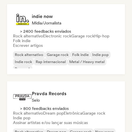
indie now
Mídia/Jornalista
> 2400 feedbacks enviados
Rock alternativo
Electronic rock
Garage rock
Hip-hop
Folk indie
Escrever artigos
Rock alternativo
Garage rock
Folk indie
Indie pop
Indie rock
Rap internacional
Metal / Heavy metal
Pop rock
Pravda Records
Selo
> 800 feedbacks enviados
Rock alternativo
Dream pop
Eletrônica
Garage rock
Indie pop
Assinar artistas e/ou lançar suas músicas
Rock alternativo
Dream pop
Garage rock
New wave