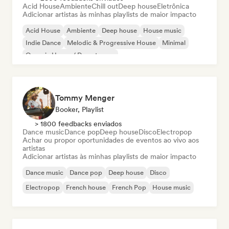
Acid House
Ambiente
Chill out
Deep house
Eletrônica
Adicionar artistas às minhas playlists de maior impacto
Acid House
Ambiente
Deep house
House music
Indie Dance
Melodic & Progressive House
Minimal
Organic House / Downtempo
Tommy Menger
Booker, Playlist
> 1800 feedbacks enviados
Dance music
Dance pop
Deep house
Disco
Electropop
Achar ou propor oportunidades de eventos ao vivo aos
artistas
Adicionar artistas às minhas playlists de maior impacto
Dance music
Dance pop
Deep house
Disco
Electropop
French house
French Pop
House music