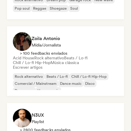
Pop soul
Reggae
Shoegaze
Soul
Zoila Antonio
Mídia/Jornalista
> 100 feedbacks enviados
Acid House
Rock alternativo
Beats / Lo-fi
Chill / Lo-fi Hip-Hop
Música clássica
Escrever artigos
Rock alternativo
Beats / Lo-fi
Chill / Lo-fi Hip-Hop
Comercial / Mainstream
Dance music
Disco
Dream pop
House music
N3UX
Playlist
> 2800 feedbacks enviados