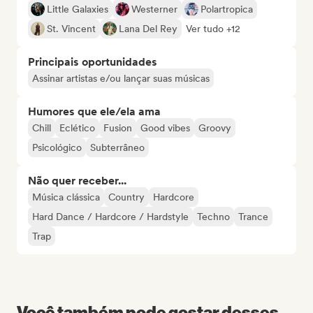
Little Galaxies
Westerner
Polartropica
St. Vincent
Lana Del Rey
Ver tudo +12
Principais oportunidades
Assinar artistas e/ou lançar suas músicas
Humores que ele/ela ama
Chill
Eclético
Fusion
Good vibes
Groovy
Psicológico
Subterrâneo
Não quer receber...
Música clássica
Country
Hardcore
Hard Dance / Hardcore / Hardstyle
Techno
Trance
Trap
Você também pode gostar desses