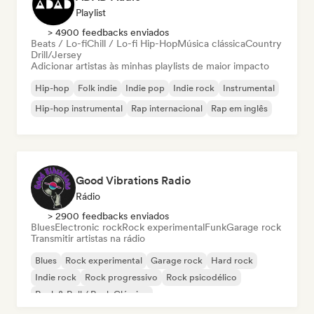
Playlist
> 4900 feedbacks enviados
Beats / Lo-fi
Chill / Lo-fi Hip-Hop
Música clássica
Country
Drill/Jersey
Adicionar artistas às minhas playlists de maior impacto
Hip-hop
Folk indie
Indie pop
Indie rock
Instrumental
Hip-hop instrumental
Rap internacional
Rap em inglês
Good Vibrations Radio
Rádio
> 2900 feedbacks enviados
Blues
Electronic rock
Rock experimental
Funk
Garage rock
Transmitir artistas na rádio
Blues
Rock experimental
Garage rock
Hard rock
Indie rock
Rock progressivo
Rock psicodélico
Rock & Roll / Rock Clássico