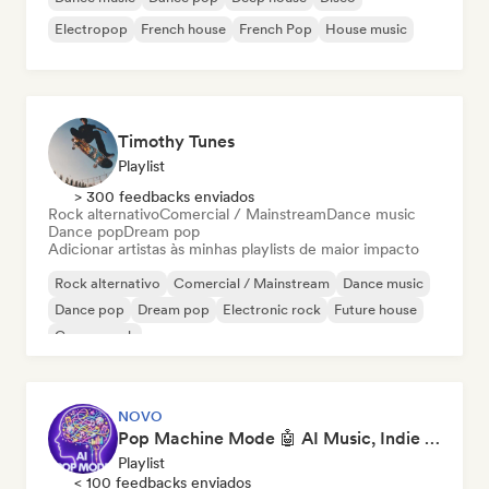
Electropop
French house
French Pop
House music
Timothy Tunes
Playlist
> 300 feedbacks enviados
Rock alternativo
Comercial / Mainstream
Dance music
Dance pop
Dream pop
Adicionar artistas às minhas playlists de maior impacto
Rock alternativo
Comercial / Mainstream
Dance music
Dance pop
Dream pop
Electronic rock
Future house
Garage rock
NOVO
Pop Machine Mode 🤖 AI Music, Indie Pop & Dream Pop
Playlist
< 100 feedbacks enviados