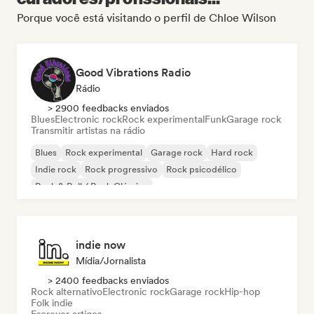
Porque você está visitando o perfil de Chloe Wilson
Good Vibrations Radio
Rádio
> 2900 feedbacks enviados
Blues
Electronic rock
Rock experimental
Funk
Garage rock
Transmitir artistas na rádio
Blues
Rock experimental
Garage rock
Hard rock
Indie rock
Rock progressivo
Rock psicodélico
Rock & Roll / Rock Clássico
indie now
Mídia/Jornalista
> 2400 feedbacks enviados
Rock alternativo
Electronic rock
Garage rock
Hip-hop
Folk indie