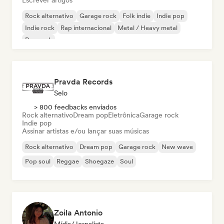
Escrever artigos
Rock alternativo
Garage rock
Folk indie
Indie pop
Indie rock
Rap internacional
Metal / Heavy metal
Pop rock
Pravda Records
Selo
> 800 feedbacks enviados
Rock alternativo
Dream pop
Eletrônica
Garage rock
Indie pop
Assinar artistas e/ou lançar suas músicas
Rock alternativo
Dream pop
Garage rock
New wave
Pop soul
Reggae
Shoegaze
Soul
Zoila Antonio