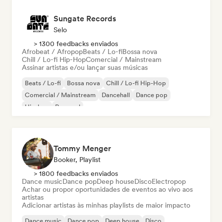
Sungate Records
Selo
> 1300 feedbacks enviados
Afrobeat / Afropop
Beats / Lo-fi
Bossa nova
Chill / Lo-fi Hip-Hop
Comercial / Mainstream
Assinar artistas e/ou lançar suas músicas
Beats / Lo-fi
Bossa nova
Chill / Lo-fi Hip-Hop
Comercial / Mainstream
Dancehall
Dance pop
Hip-hop
Pop soul
Tommy Menger
Booker, Playlist
> 1800 feedbacks enviados
Dance music
Dance pop
Deep house
Disco
Electropop
Achar ou propor oportunidades de eventos ao vivo aos
artistas
Adicionar artistas às minhas playlists de maior impacto
Dance music
Dance pop
Deep house
Disco