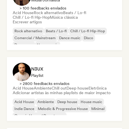
Mídia/Jornalista
> 100 feedbacks enviados
Acid House
Rock alternativo
Beats / Lo-fi
Chill / Lo-fi Hip-Hop
Música clássica
Escrever artigos
Rock alternativo
Beats / Lo-fi
Chill / Lo-fi Hip-Hop
Comercial / Mainstream
Dance music
Disco
Dream pop
House music
N3UX
Playlist
> 2800 feedbacks enviados
Acid House
Ambiente
Chill out
Deep house
Eletrônica
Adicionar artistas às minhas playlists de maior impacto
Acid House
Ambiente
Deep house
House music
Indie Dance
Melodic & Progressive House
Minimal
Organic House / Downtempo