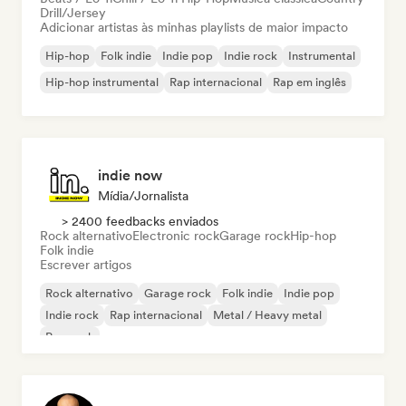
Drill/Jersey
Adicionar artistas às minhas playlists de maior impacto
Hip-hop
Folk indie
Indie pop
Indie rock
Instrumental
Hip-hop instrumental
Rap internacional
Rap em inglês
indie now
Mídia/Jornalista
> 2400 feedbacks enviados
Rock alternativo
Electronic rock
Garage rock
Hip-hop
Folk indie
Escrever artigos
Rock alternativo
Garage rock
Folk indie
Indie pop
Indie rock
Rap internacional
Metal / Heavy metal
Pop rock