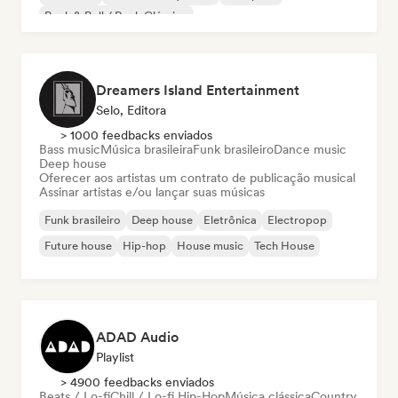
Rock & Roll / Rock Clássico
Dreamers Island Entertainment
Selo, Editora
> 1000 feedbacks enviados
Bass music
Música brasileira
Funk brasileiro
Dance music
Deep house
Oferecer aos artistas um contrato de publicação musical
Assinar artistas e/ou lançar suas músicas
Funk brasileiro
Deep house
Eletrônica
Electropop
Future house
Hip-hop
House music
Tech House
ADAD Audio
Playlist
> 4900 feedbacks enviados
Beats / Lo-fi
Chill / Lo-fi Hip-Hop
Música clássica
Country