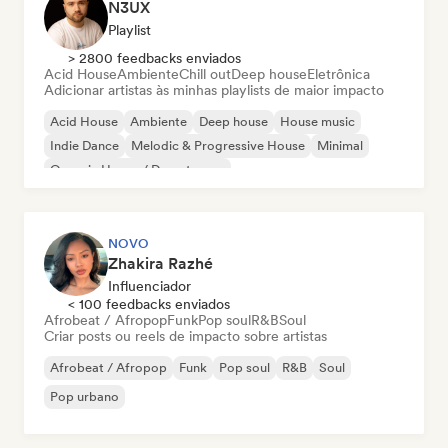
N3UX
Playlist
> 2800 feedbacks enviados
Acid House
Ambiente
Chill out
Deep house
Eletrônica
Adicionar artistas às minhas playlists de maior impacto
Acid House
Ambiente
Deep house
House music
Indie Dance
Melodic & Progressive House
Minimal
Organic House / Downtempo
NOVO
Zhakira Razhé
Influenciador
< 100 feedbacks enviados
Afrobeat / Afropop
Funk
Pop soul
R&B
Soul
Criar posts ou reels de impacto sobre artistas
Afrobeat / Afropop
Funk
Pop soul
R&B
Soul
Pop urbano