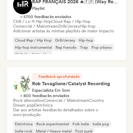
RAP FRANÇAIS 2026 🔥🇫🇷 (Way Records)
Playlist
> 5700 feedbacks enviados
Chill / Lo-fi Hip-Hop
Cloud Rap / Hip Hop
Comercial / Mainstream
Drill/Jersey
Hip-hop
Adicionar artistas às minhas playlists de maior impacto
Cloud Rap / Hip Hop
Drill/Jersey
Hip-hop
Hip-hop instrumental
Rap francês
Trap
Pop urbano
Chill / Lo-fi Hip-Hop
Feedback aprofundado
Rob Tavaglione/Catalyst Recording
Especialista Em Som
> 800 feedbacks enviados
Rock alternativo
Comercial / Mainstream
Country
Dream pop
Eletrônica
Dar aos artistas feedbacks detalhados sobre o
som/produção
Eletrônica
Rock experimental
Folk indie
Indie pop
Indie rock
Metal / Heavy metal
Post punk