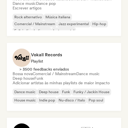
Dance music
Dance pop
Escrever artigos
Rock alternativo
Música italiana
Comercial / Mainstream
Jazz experimental
Hip-hop
Folk indie
Indie pop
Instrumental
Vokall Records
Playlist
> 3500 feedbacks enviados
Bossa nova
Comercial / Mainstream
Dance music
Deep house
Funk
Adicionar artistas às minhas playlists de maior impacto
Dance music
Deep house
Funk
Funky / Jackin House
House music
Indie pop
Nu-disco / Italo
Pop soul