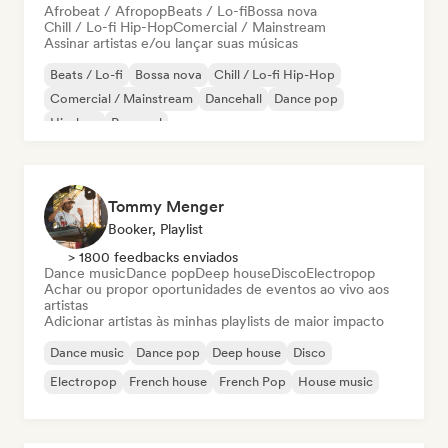
Afrobeat / Afropop
Beats / Lo-fi
Bossa nova
Chill / Lo-fi Hip-Hop
Comercial / Mainstream
Assinar artistas e/ou lançar suas músicas
Beats / Lo-fi
Bossa nova
Chill / Lo-fi Hip-Hop
Comercial / Mainstream
Dancehall
Dance pop
Hip-hop
Pop soul
Tommy Menger
Booker, Playlist
> 1800 feedbacks enviados
Dance music
Dance pop
Deep house
Disco
Electropop
Achar ou propor oportunidades de eventos ao vivo aos
artistas
Adicionar artistas às minhas playlists de maior impacto
Dance music
Dance pop
Deep house
Disco
Electropop
French house
French Pop
House music