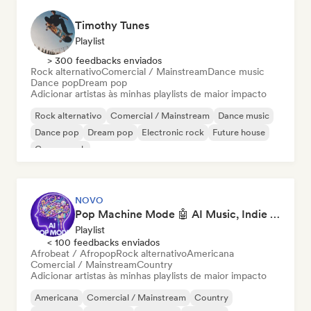
Timothy Tunes
Playlist
> 300 feedbacks enviados
Rock alternativo
Comercial / Mainstream
Dance music
Dance pop
Dream pop
Adicionar artistas às minhas playlists de maior impacto
Rock alternativo
Comercial / Mainstream
Dance music
Dance pop
Dream pop
Electronic rock
Future house
Garage rock
NOVO
Pop Machine Mode 🤖 AI Music, Indie Pop & Dream Pop
Playlist
< 100 feedbacks enviados
Afrobeat / Afropop
Rock alternativo
Americana
Comercial / Mainstream
Country
Adicionar artistas às minhas playlists de maior impacto
Americana
Comercial / Mainstream
Country