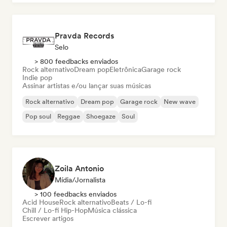
Pravda Records
Selo
> 800 feedbacks enviados
Rock alternativo
Dream pop
Eletrônica
Garage rock
Indie pop
Assinar artistas e/ou lançar suas músicas
Rock alternativo
Dream pop
Garage rock
New wave
Pop soul
Reggae
Shoegaze
Soul
Zoila Antonio
Mídia/Jornalista
> 100 feedbacks enviados
Acid House
Rock alternativo
Beats / Lo-fi
Chill / Lo-fi Hip-Hop
Música clássica
Escrever artigos