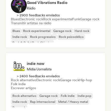
Good Vibrations Radio
Rádio
> 2900 feedbacks enviados
Blues
Electronic rock
Rock experimental
Funk
Garage rock
Transmitir artistas na rádio
Blues
Rock experimental
Garage rock
Hard rock
Indie rock
Rock progressivo
Rock psicodélico
Rock & Roll / Rock Clássico
indie now
Mídia/Jornalista
> 2400 feedbacks enviados
Rock alternativo
Electronic rock
Garage rock
Hip-hop
Folk indie
Escrever artigos
Rock alternativo
Garage rock
Folk indie
Indie pop
Indie rock
Rap internacional
Metal / Heavy metal
Pop rock