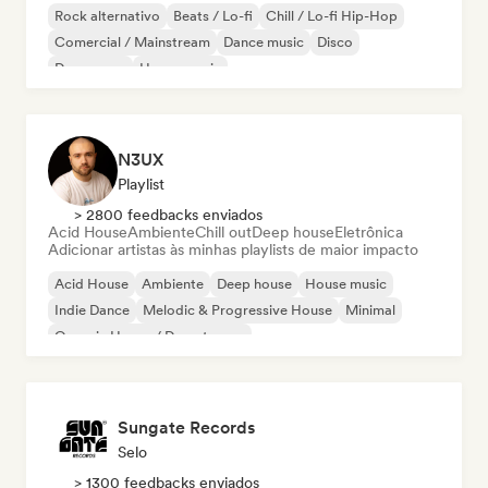
Rock alternativo
Beats / Lo-fi
Chill / Lo-fi Hip-Hop
Comercial / Mainstream
Dance music
Disco
Dream pop
House music
N3UX
Playlist
> 2800 feedbacks enviados
Acid House
Ambiente
Chill out
Deep house
Eletrônica
Adicionar artistas às minhas playlists de maior impacto
Acid House
Ambiente
Deep house
House music
Indie Dance
Melodic & Progressive House
Minimal
Organic House / Downtempo
Sungate Records
Selo
> 1300 feedbacks enviados