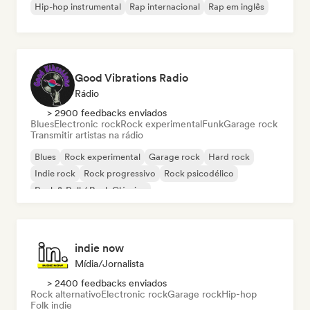
Hip-hop instrumental
Rap internacional
Rap em inglês
Good Vibrations Radio
Rádio
> 2900 feedbacks enviados
Blues
Electronic rock
Rock experimental
Funk
Garage rock
Transmitir artistas na rádio
Blues
Rock experimental
Garage rock
Hard rock
Indie rock
Rock progressivo
Rock psicodélico
Rock & Roll / Rock Clássico
indie now
Mídia/Jornalista
> 2400 feedbacks enviados
Rock alternativo
Electronic rock
Garage rock
Hip-hop
Folk indie