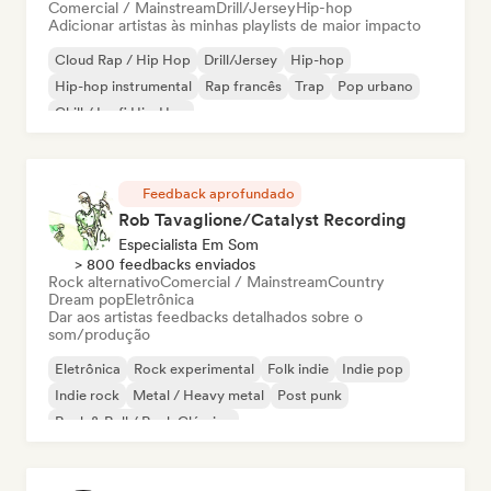
Comercial / Mainstream
Drill/Jersey
Hip-hop
Adicionar artistas às minhas playlists de maior impacto
Cloud Rap / Hip Hop
Drill/Jersey
Hip-hop
Hip-hop instrumental
Rap francês
Trap
Pop urbano
Chill / Lo-fi Hip-Hop
Feedback aprofundado
Rob Tavaglione/Catalyst Recording
Especialista Em Som
> 800 feedbacks enviados
Rock alternativo
Comercial / Mainstream
Country
Dream pop
Eletrônica
Dar aos artistas feedbacks detalhados sobre o
som/produção
Eletrônica
Rock experimental
Folk indie
Indie pop
Indie rock
Metal / Heavy metal
Post punk
Rock & Roll / Rock Clássico