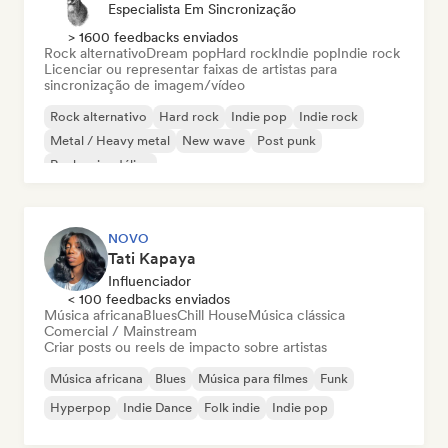
Especialista Em Sincronização
> 1600 feedbacks enviados
Rock alternativo
Dream pop
Hard rock
Indie pop
Indie rock
Licenciar ou representar faixas de artistas para
sincronização de imagem/vídeo
Rock alternativo
Hard rock
Indie pop
Indie rock
Metal / Heavy metal
New wave
Post punk
Rock psicodélico
NOVO
Tati Kapaya
Influenciador
< 100 feedbacks enviados
Música africana
Blues
Chill House
Música clássica
Comercial / Mainstream
Criar posts ou reels de impacto sobre artistas
Música africana
Blues
Música para filmes
Funk
Hyperpop
Indie Dance
Folk indie
Indie pop