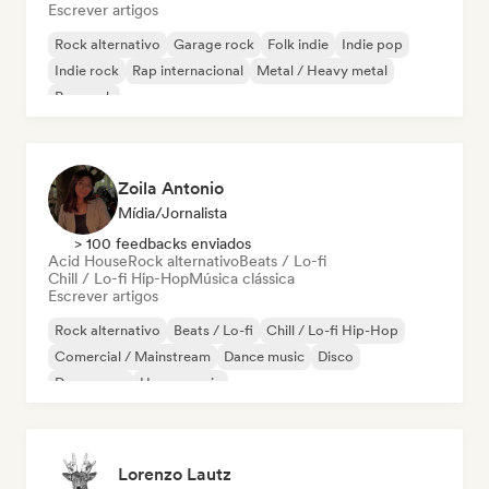
Escrever artigos
Rock alternativo
Garage rock
Folk indie
Indie pop
Indie rock
Rap internacional
Metal / Heavy metal
Pop rock
Zoila Antonio
Mídia/Jornalista
> 100 feedbacks enviados
Acid House
Rock alternativo
Beats / Lo-fi
Chill / Lo-fi Hip-Hop
Música clássica
Escrever artigos
Rock alternativo
Beats / Lo-fi
Chill / Lo-fi Hip-Hop
Comercial / Mainstream
Dance music
Disco
Dream pop
House music
Lorenzo Lautz