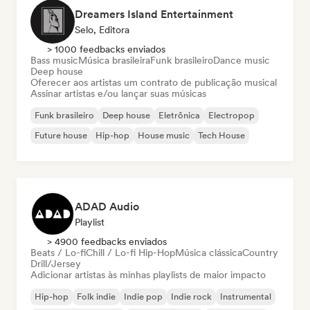
Dreamers Island Entertainment
Selo, Editora
> 1000 feedbacks enviados
Bass music
Música brasileira
Funk brasileiro
Dance music
Deep house
Oferecer aos artistas um contrato de publicação musical
Assinar artistas e/ou lançar suas músicas
Funk brasileiro
Deep house
Eletrônica
Electropop
Future house
Hip-hop
House music
Tech House
ADAD Audio
Playlist
> 4900 feedbacks enviados
Beats / Lo-fi
Chill / Lo-fi Hip-Hop
Música clássica
Country
Drill/Jersey
Adicionar artistas às minhas playlists de maior impacto
Hip-hop
Folk indie
Indie pop
Indie rock
Instrumental