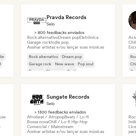
Pravda Records
Selo
> 800 feedbacks enviados
Rock alternativo
Dream pop
Eletrônica
Aci
Garage rock
Indie pop
Chil
Assinar artistas e/ou lançar suas músicas
Escr
die
Rock alternativo
Dream pop
Roc
l
Garage rock
New wave
Pop soul
Chi
Reggae
Shoegaze
Soul
Co
Di
Sungate Records
Selo
> 1300 feedbacks enviados
use
Afrobeat / Afropop
Beats / Lo-fi
Roc
Bossa nova
Chill / Lo-fi Hip-Hop
Ind
e
Comercial / Mainstream
Lice
Assinar artistas e/ou lançar suas músicas
par