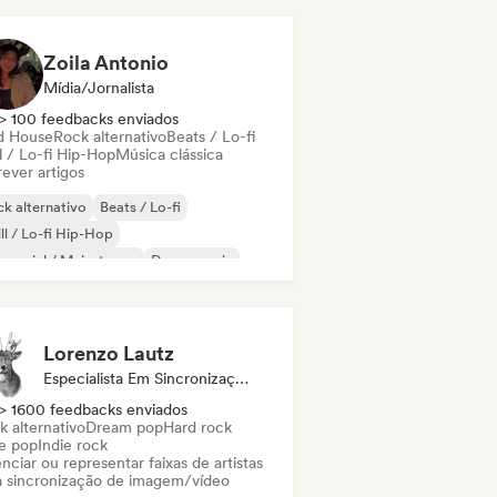
Zoila Antonio
Mídia/Jornalista
> 100 feedbacks enviados
d House
Rock alternativo
Beats / Lo-fi
l / Lo-fi Hip-Hop
Música clássica
ever artigos
k alternativo
Beats / Lo-fi
ll / Lo-fi Hip-Hop
mercial / Mainstream
Dance music
sco
Dream pop
House music
Lorenzo Lautz
Especialista Em Sincronização
> 1600 feedbacks enviados
k alternativo
Dream pop
Hard rock
ie pop
Indie rock
nciar ou representar faixas de artistas
a sincronização de imagem/vídeo