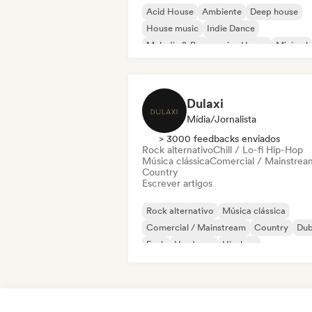
Acid House
Ambiente
Deep house
House music
Indie Dance
Melodic & Progressive House
Minimal
Organic House / Downtempo
Dulaxi
Mídia/Jornalista
> 3000 feedbacks enviados
Rock alternativo
Chill / Lo-fi Hip-Hop
Música clássica
Comercial / Mainstrea
Country
Escrever artigos
Rock alternativo
Música clássica
Comercial / Mainstream
Country
Du
Funk
Hardcore
Hip-hop