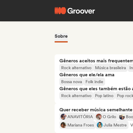
Sobre
Gêneros aceitos mais frequente
Rock alternativo
Música brasileira
I
Gêneros que ele/ela ama
Bossa nova
Folk indie
Gêneros que eles também estão 
Rock alternativo
Pop latino
Pop roc
Quer receber música semelhante a
ANAVITÓRIA
O Grilo
Boo
Mariana Froes
Julia Mestre
V