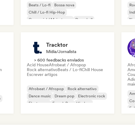
Beats / Lo-fi
Bossa nova
Roc
Chill / Lo-fi Hip-Hop
Ind
Comercial / Mainstream
Dancehall
Ne
Dance pop
Hip-hop
Pop soul
Tracktor
Mídia/Jornalista
> 600 feedbacks enviados
Acid House
Afrobeat / Afropop
Afr
m
Rock alternativo
Beats / Lo-fi
Chill House
Ame
Escrever artigos
Cou
Adic
mai
Afrobeat / Afropop
Rock alternativo
Am
Dance music
Dream pop
Electronic rock
b
Co
Electropop
French Pop
Hip-hop
Fol