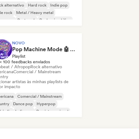
k alternativo
Hard rock
Indie pop
ie rock
Metal / Heavy metal
w wave
Post punk
Rock psicodélico
NOVO
Pop Machine Mode 🤖 AI Music, Indie Pop & Dream Pop
Playlist
< 100 feedbacks enviados
obeat / Afropop
Rock alternativo
ricana
Comercial / Mainstream
ntry
ionar artistas às minhas playlists de
or impacto
ericana
Comercial / Mainstream
untry
Dance pop
Hyperpop
k indie
Indie pop
Pop internacional