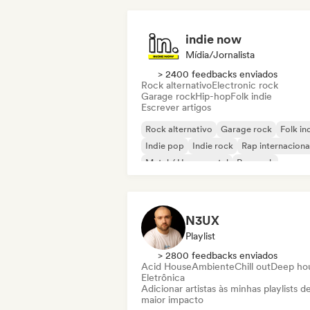
indie now
Mídia/Jornalista
> 2400 feedbacks enviados
Rock alternativo
Electronic rock
Garage rock
Hip-hop
Folk indie
Escrever artigos
Rock alternativo
Garage rock
Folk in
Indie pop
Indie rock
Rap internaciona
Metal / Heavy metal
Pop rock
N3UX
Playlist
> 2800 feedbacks enviados
Acid House
Ambiente
Chill out
Deep ho
Eletrônica
Adicionar artistas às minhas playlists d
maior impacto