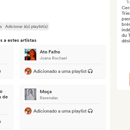
T
Cerr
Trie
pass
brés
s
Adicionar à(s) playlist(s)
ind
du T
 a estes artistas
dési
Ato Falho
Joana Rochael
Adicionado a uma playlist
o
Moça
a de
Ravenalas
Adicionado a uma playlist