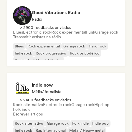
Good Vibrations Radio
Rádio
> 2900 feedbacks enviados
Blues
Electronic rock
Rock experimental
Funk
Garage rock
Transmitir artistas na rádio
Blues
Rock experimental
Garage rock
Hard rock
Indie rock
Rock progressivo
Rock psicodélico
Rock & Roll / Rock Clássico
indie now
Mídia/Jornalista
> 2400 feedbacks enviados
Rock alternativo
Electronic rock
Garage rock
Hip-hop
Folk indie
Escrever artigos
Rock alternativo
Garage rock
Folk indie
Indie pop
Indie rock
Rap internacional
Metal / Heavy metal