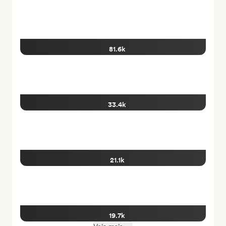
81.6k
33.4k
21.1k
19.7k