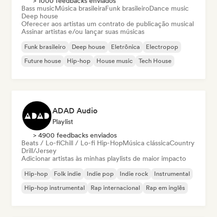
> 1000 feedbacks enviados
Bass music
Música brasileira
Funk brasileiro
Dance music
Deep house
Oferecer aos artistas um contrato de publicação musical
Assinar artistas e/ou lançar suas músicas
Funk brasileiro
Deep house
Eletrônica
Electropop
Future house
Hip-hop
House music
Tech House
ADAD Audio
Playlist
> 4900 feedbacks enviados
Beats / Lo-fi
Chill / Lo-fi Hip-Hop
Música clássica
Country
Drill/Jersey
Adicionar artistas às minhas playlists de maior impacto
Hip-hop
Folk indie
Indie pop
Indie rock
Instrumental
Hip-hop instrumental
Rap internacional
Rap em inglês