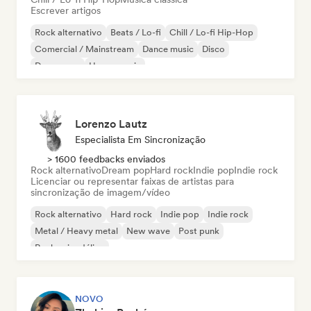
Escrever artigos
Rock alternativo
Beats / Lo-fi
Chill / Lo-fi Hip-Hop
Comercial / Mainstream
Dance music
Disco
Dream pop
House music
Lorenzo Lautz
Especialista Em Sincronização
> 1600 feedbacks enviados
Rock alternativo
Dream pop
Hard rock
Indie pop
Indie rock
Licenciar ou representar faixas de artistas para
sincronização de imagem/vídeo
Rock alternativo
Hard rock
Indie pop
Indie rock
Metal / Heavy metal
New wave
Post punk
Rock psicodélico
NOVO