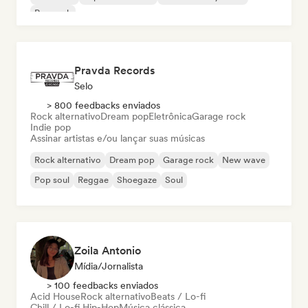
Pop rock
Pravda Records
Selo
> 800 feedbacks enviados
Rock alternativo
Dream pop
Eletrônica
Garage rock
Indie pop
Assinar artistas e/ou lançar suas músicas
Rock alternativo
Dream pop
Garage rock
New wave
Pop soul
Reggae
Shoegaze
Soul
Zoila Antonio
Mídia/Jornalista
> 100 feedbacks enviados
Acid House
Rock alternativo
Beats / Lo-fi
Chill / Lo-fi Hip-Hop
Música clássica