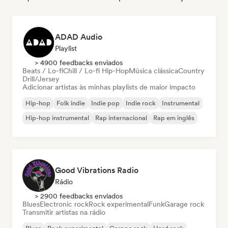
ADAD Audio
Playlist
> 4900 feedbacks enviados
Beats / Lo-fi
Chill / Lo-fi Hip-Hop
Música clássica
Country
Drill/Jersey
Adicionar artistas às minhas playlists de maior impacto
Hip-hop
Folk indie
Indie pop
Indie rock
Instrumental
Hip-hop instrumental
Rap internacional
Rap em inglês
Good Vibrations Radio
Rádio
> 2900 feedbacks enviados
Blues
Electronic rock
Rock experimental
Funk
Garage rock
Transmitir artistas na rádio