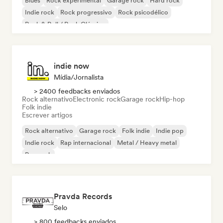
Blues
Rock experimental
Garage rock
Hard rock
Indie rock
Rock progressivo
Rock psicodélico
Rock & Roll / Rock Clássico
indie now
Mídia/Jornalista
> 2400 feedbacks enviados
Rock alternativo
Electronic rock
Garage rock
Hip-hop
Folk indie
Escrever artigos
Rock alternativo
Garage rock
Folk indie
Indie pop
Indie rock
Rap internacional
Metal / Heavy metal
Pop rock
Pravda Records
Selo
> 800 feedbacks enviados