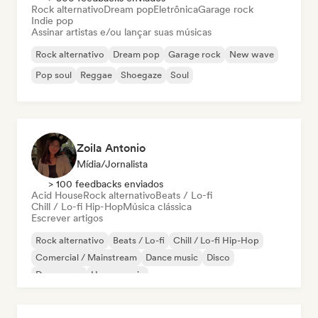
Rock alternativo
Dream pop
Eletrônica
Garage rock
Indie pop
Assinar artistas e/ou lançar suas músicas
Rock alternativo
Dream pop
Garage rock
New wave
Pop soul
Reggae
Shoegaze
Soul
Zoila Antonio
Mídia/Jornalista
> 100 feedbacks enviados
Acid House
Rock alternativo
Beats / Lo-fi
Chill / Lo-fi Hip-Hop
Música clássica
Escrever artigos
Rock alternativo
Beats / Lo-fi
Chill / Lo-fi Hip-Hop
Comercial / Mainstream
Dance music
Disco
Dream pop
House music