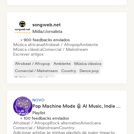
songweb.net
Mídia/Jornalista
> 900 feedbacks enviados
Música africana
Afrobeat / Afropop
Ambiente
Música clássica
Comercial / Mainstream
Escrever artigos
Afrobeat / Afropop
Ambiente
Música clássica
Comercial / Mainstream
Country
Dance pop
Drill/Jersey
Hip-hop
NOVO
Pop Machine Mode 🤖 AI Music, Indie Pop & Dream Pop
Playlist
< 100 feedbacks enviados
Afrobeat / Afropop
Rock alternativo
Americana
Comercial / Mainstream
Country
Adicionar artistas às minhas playlists de maior impacto