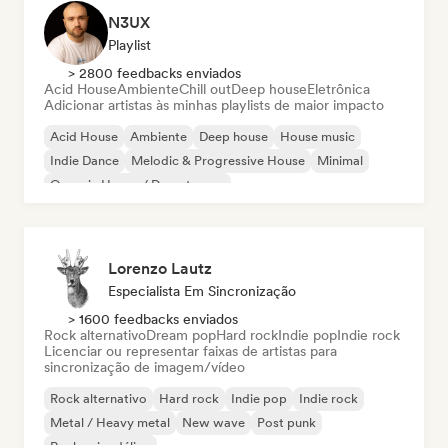
N3UX
Playlist
> 2800 feedbacks enviados
Acid House
Ambiente
Chill out
Deep house
Eletrônica
Adicionar artistas às minhas playlists de maior impacto
Acid House
Ambiente
Deep house
House music
Indie Dance
Melodic & Progressive House
Minimal
Organic House / Downtempo
Lorenzo Lautz
Especialista Em Sincronização
> 1600 feedbacks enviados
Rock alternativo
Dream pop
Hard rock
Indie pop
Indie rock
Licenciar ou representar faixas de artistas para
sincronização de imagem/vídeo
Rock alternativo
Hard rock
Indie pop
Indie rock
Metal / Heavy metal
New wave
Post punk
Rock psicodélico