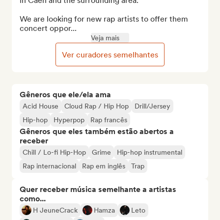
in Caen and the surrounding area.

We are looking for new rap artists to offer them 
concert oppor...
Veja mais
Ver curadores semelhantes
Gêneros que ele/ela ama
Acid House
Cloud Rap / Hip Hop
Drill/Jersey
Hip-hop
Hyperpop
Rap francês
Gêneros que eles também estão abertos a
receber
Chill / Lo-fi Hip-Hop
Grime
Hip-hop instrumental
Rap internacional
Rap em inglês
Trap
Quer receber música semelhante a artistas
como...
H JeuneCrack
Hamza
Leto